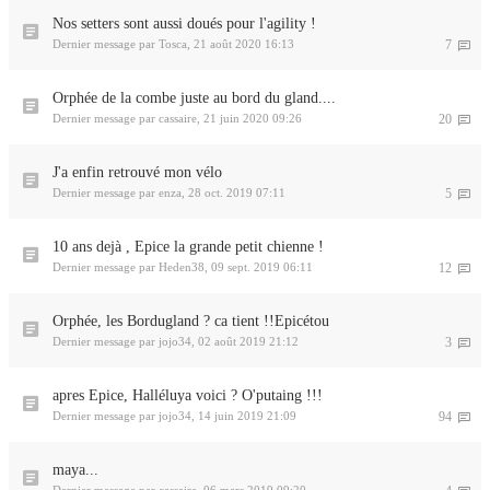
Nos setters sont aussi doués pour l'agility !
Dernier message par
Tosca
,
21 août 2020 16:13
7
Orphée de la combe juste au bord du gland....
Dernier message par
cassaire
,
21 juin 2020 09:26
20
J'a enfin retrouvé mon vélo
Dernier message par
enza
,
28 oct. 2019 07:11
5
10 ans dejà , Epice la grande petit chienne !
Dernier message par
Heden38
,
09 sept. 2019 06:11
12
Orphée, les Bordugland ? ca tient !!Epicétou
Dernier message par
jojo34
,
02 août 2019 21:12
3
apres Epice, Halléluya voici ? O'putaing !!!
Dernier message par
jojo34
,
14 juin 2019 21:09
94
maya...