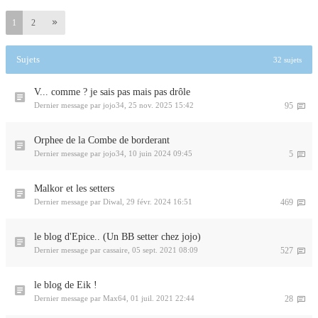
1
2
Sujets
32 sujets
V... comme ? je sais pas mais pas drôle
Dernier message par
jojo34
,
25 nov. 2025 15:42
95
Orphee de la Combe de borderant
Dernier message par
jojo34
,
10 juin 2024 09:45
5
Malkor et les setters
Dernier message par
Diwal
,
29 févr. 2024 16:51
469
le blog d'Epice.. (Un BB setter chez jojo)
Dernier message par
cassaire
,
05 sept. 2021 08:09
527
le blog de Eik !
Dernier message par
Max64
,
01 juil. 2021 22:44
28