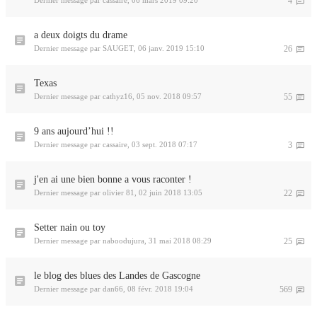
Dernier message par
cassaire
,
06 mars 2019 09:20
4
a deux doigts du drame
Dernier message par
SAUGET
,
06 janv. 2019 15:10
26
Texas
Dernier message par
cathyz16
,
05 nov. 2018 09:57
55
9 ans aujourd’hui !!
Dernier message par
cassaire
,
03 sept. 2018 07:17
3
j'en ai une bien bonne a vous raconter !
Dernier message par
olivier 81
,
02 juin 2018 13:05
22
Setter nain ou toy
Dernier message par
naboodujura
,
31 mai 2018 08:29
25
le blog des blues des Landes de Gascogne
Dernier message par
dan66
,
08 févr. 2018 19:04
569