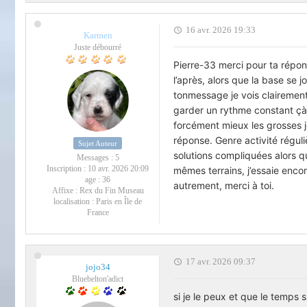
16 avr. 2026 19:33
Karmen
Juste débourré
Pierre-33 merci pour ta répons
l’après, alors que la base se 
tonmessage je vois clairement
garder un rythme constant çà 
forcément mieux les grosses jo
réponse. Genre activité régul
Sujet Auteur
solutions compliquées alors q
Messages :
5
Inscription :
10 avr. 2026 20:09
mêmes terrains, j’essaie encor
age :
36
autrement, merci à toi.
Affixe :
Rex du Fin Museau
localisation :
Paris en Île de
France
17 avr. 2026 09:37
jojo34
Bluebelton'adict
si je le peux et que le temps s'y