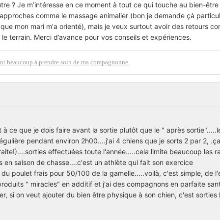
autre ? Je m’intéresse en ce moment à tout ce qui touche au bien-être
 approches comme le massage animalier (bon je demande çà particu
que mon mari m'a orienté), mais je veux surtout avoir des retours co
r le terrain. Merci d’avance pour vos conseils et expériences.
ident beaucoup à prendre soin de ma compagnonne.
à ce que je dois faire avant la sortie plutôt que le " après sortie".....
ulière pendant environ 2h00....j'ai 4 chiens que je sorts 2 par 2, .ça
aite!)....sorties effectuées toute l'année.....cela limite beaucoup les 
s en saison de chasse....c'est un athlète qui fait son exercice
 du poulet frais pour 50/100 de la gamelle.....voilà, c'est simple, de l
roduits " miracles" en additif et j'ai des compagnons en parfaite santé
r, si on veut ajouter du bien être physique à son chien, c'est sorties 