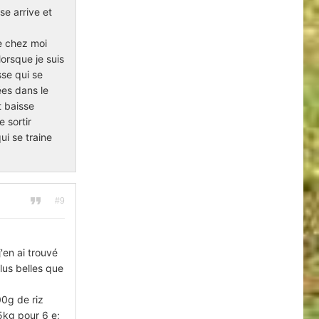
se arrive et
e chez moi
lorsque je suis
sse qui se
ées dans le
t baisse
 sortir
ui se traine
#9
j'en ai trouvé
lus belles que
00g de riz
,5kg pour 6 e;