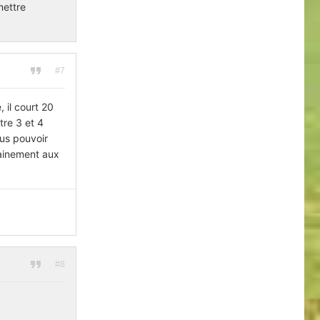
mettre
#7
, il court 20
tre 3 et 4
lus pouvoir
trainement aux
#8