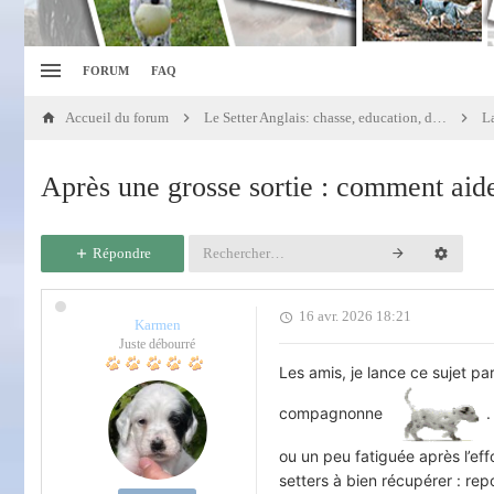
FORUM
FAQ
Accueil du forum
Le Setter Anglais: chasse, education, dressage
La
Après une grosse sortie : comment aide
Répondre
16 avr. 2026 18:21
Karmen
Juste débourré
Les amis, je lance ce sujet p
compagnonne
.
ou un peu fatiguée après l’eff
setters à bien récupérer : rep