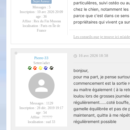
Sujet Auteur
particulières, suivi ostéo ou 
Messages :
5
chez le chien, notamment les
Inscription :
10 avr. 2026 20:09
parce que c'est dans ce sens 
age :
36
Affixe :
Rex du Fin Museau
propriétaires qui vivent ça su
localisation :
Paris en Île de
France
Les conseils que je trouve ici m'a
16 avr. 2026 18:58
Pierre-33
Setters'adict
bonjour,
pour ma part, je pense surtout 
commencement est la sortie rég
au maitre également ( à la retr
loulou lors de grosses journée
régulièrement......coté bouffe,
Messages :
1129
Inscription :
28 déc. 2019 19:17
gamelle équilibrée et pas de p
age :
54
maintenant, quitte à me répéte
Affixe :
???????
régulièrement possible
localisation :
sud 33