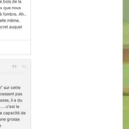
e bois de la
ux que nous
à l’ombre. Ah..
 elle même.
ncret auquel
#6
e" sur cette
épassent pas
asse, il a du
...c'est le
 la capacité de
.une grosse
e