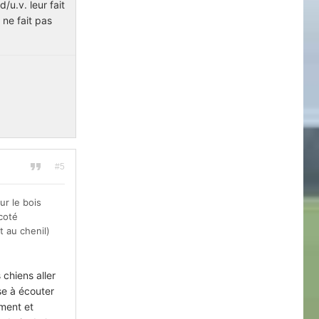
/u.v. leur fait
 ne fait pas
#5
sur le bois
 coté
t au chenil)
 chiens aller
se à écouter
ement et