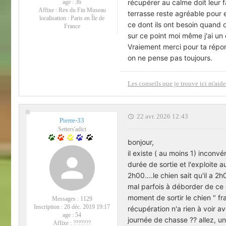
récupérer au calme doit leur 
age :
36
Affixe :
Rex du Fin Museau
terrasse reste agréable pour 
localisation :
Paris en Île de
ce dont ils ont besoin quand on
France
sur ce point moi même j'ai un
Vraiement merci pour ta répons
on ne pense pas toujours.
Les conseils que je trouve ici m'a
22 avr. 2026 12:43
Pierre-33
Setters'adict
bonjour,
il existe ( au moins 1) inconv
durée de sortie et l'exploite 
2h00....le chien sait qu'il a 2h
mal parfois à déborder de ce 
moment de sortir le chien " fra
Messages :
1129
Inscription :
28 déc. 2019 19:17
récupération n'a rien à voir a
age :
54
journée de chasse ?? allez, un
Affixe :
???????