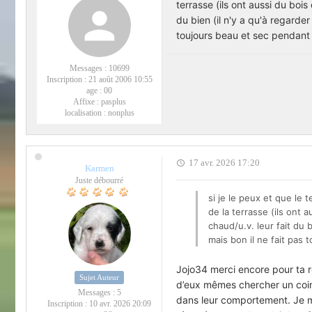
terrasse (ils ont aussi du bois
du bien (il n'y a qu'à regarde
toujours beau et sec pendant l
Messages :
10699
Inscription :
21 août 2006 10:55
age :
00
Affixe :
pasplus
localisation :
nonplus
17 avr. 2026 17:20
Karmen
Juste débourré
si je le peux et que le t
de la terrasse (ils ont 
chaud/u.v. leur fait du 
mais bon il ne fait pas 
Jojo34 merci encore pour ta ré
Sujet Auteur
d’eux mêmes chercher un coin
Messages :
5
dans leur comportement. Je me 
Inscription :
10 avr. 2026 20:09