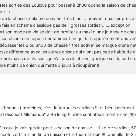
u les sorties des Loulous pour passer à 2h30 quand la saison de chas
ur...)
de la chasse, cela me convient très bien.....pouvant chasser prés d
e ne fais en schéma classique pas de " grosses sorties".......exception = 
part son mode de vie se doit de profiter au maxi d'une journée de cha
 mon chien à un copain ( notamment un qui fait régulièrement des vir
de dépasser les 2 ou 3h00 de chasse " très active" se marque d'une ne
grosse différence avec les autres chiens qui n'ont pas cette habitude de
lendemains de chasse....je n'ai pas de chiens, quelque soit la sortie q
e moins de chien qui mette 3 jours à récupérer !!
 ( bonnes ) protéines, c'est le top = les sardines !!! et bien justement 
 discount Allemande" à 4e le kg !!! elles sont absolument nickel !!!p
lo que je vais garder pour la saison de chasse.... 1 kg de sardine, 5
icots verts mis en fin de cuisson et le tour est joué !!!! gamelle de 2