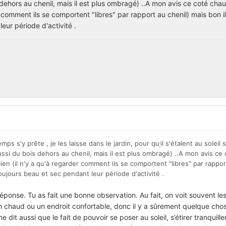
 dehors au chenil, mais il est plus ombragé) ..A mon avis ce coté chaud
r comment ils se comportent "libres" par rapport au chenil) mais bon il
eur période d'activité .
emps s'y prête , je les laisse dans le jardin, pour qu
il s'étalent au soleil 
'
aussi du bois dehors au chenil, mais il est plus ombragé) ..A mon avis ce
bien (il n'y a qu'à regarder comment ils se comportent "libres" par rappor
toujours beau et sec pendant leur période d'activité .
ponse. Tu as fait une bonne observation. Au fait, on voit souvent les
 chaud ou un endroit confortable, donc il y a sûrement quelque cho
dit aussi que le fait de pouvoir se poser au soleil, s’étirer tranquill