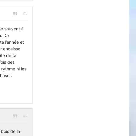
#3
nse souvent à
n. De
te l’année et
er encaisse
ité de ta
fois des
 rythme ni les
choses
#4
e bois de la