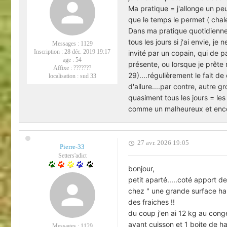
Ma pratique = j'allonge un pe
que le temps le permet ( chale
Dans ma pratique quotidienne 
tous les jours si j'ai envie, j
Messages :
1129
Inscription :
28 déc. 2019 19:17
invité par un copain, qui de 
age :
54
présente, ou lorsque je prête
Affixe :
???????
29)....régulièrement le fait 
localisation :
sud 33
d'allure....par contre, autre 
quasiment tous les jours = les 
comme un malheureux et encor
27 avr. 2026 19:05
Pierre-33
Setters'adict
bonjour,
petit aparté.....coté apport de
chez " une grande surface hard
des fraiches !!
du coup j'en ai 12 kg au congé
avant cuisson et 1 boite de har
Messages :
1129