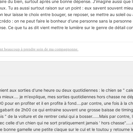
faire du bien, surtout après une bonne dépense. J’imagine aussi que l
eux. Tu as aussi surtout raison sur un point : eux savent souvent mie
 leur laisse le choix entre bouger, se reposer, se mettre au soleil ou 
 crédo : on ne peut faire le bonheur d'une personne sans la personne
e. Ce que tu as dit vient mettre le lumière sur le genre de détail co
ident beaucoup à prendre soin de ma compagnonne.
énient aux sorties d'une heure ou deux quotidiennes : le chien se " cal
au mieux.... je m'explique, mes sorties quotidiennes hors chasse ne d
00 pour en profiter et il en profite à fond....par contre, une fois à la ch
gabarit de 2h00 ce qui entraine souvent une grosse baisse de timing..
is " de la voiture et de rentrer celui qui a bosser......Mais par contre,
vec celle d'un chien qui ne sort pratiquement jamais ' hors chasse"....
e bonne gamelle une petite claque sur le cul et le toutou y retourne l