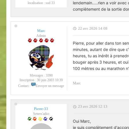
lendemain.....rien a voir avec
localisation :
sud 33
complètement de la sortie domi
22 avr. 2026 14:08
Marc
Admin
Pierre, pour aller dans ton sen
minutes, autant de dire que c'
heures, tu as inérêt à prenedr
bouger après 3 heures, et oui 
100 mètres ou au marathon n'
Messages :
3390
Inscription :
30 juin 2003 10:39
Marc
Contact :
Envoyer un message
23 avr. 2026 12:13
Pierre-33
Setters'adict
Oui Marc,
je suis complètement d'accord 