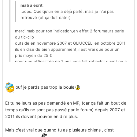
mab a écrit :
:oops: Quelqu'un en a déjà parlé, mais je n'ai pas
retrouvé (et ça doit dater)
merci mab pour ton indication,en effet 2 forumeurs parle
du tic-clip
outside en novembre 2007 et GLIUCCELI en octobre 2011
ils en dise du bien apparenment,il est vrai que pour un
prix moyen de 25 €
pour une efficasitée de 2 ans cela fait reflechir quant on a
plusieur chiens
si je tente l'experience je vous tien au courant du resultat
bonne soirée
ouf je perds pas trop la boule
Et tu ne leurs as pas demandé en MP, (car ça fait un bout de
temps qu'ils ne sont pas passé par le forum) depuis 2007 et
2011 ils doivent pouvoir en dire plus.
Mais c'est vrai que quand tu as plusieurs chiens , c'est