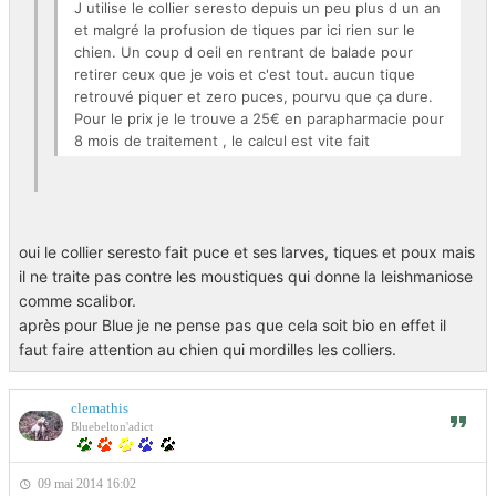
J utilise le collier seresto depuis un peu plus d un an
et malgré la profusion de tiques par ici rien sur le
chien. Un coup d oeil en rentrant de balade pour
retirer ceux que je vois et c'est tout. aucun tique
retrouvé piquer et zero puces, pourvu que ça dure.
Pour le prix je le trouve a 25€ en parapharmacie pour
8 mois de traitement , le calcul est vite fait
Falcon,
oui le collier seresto fait puce et ses larves, tiques et poux mais
il ne traite pas contre les moustiques qui donne la leishmaniose
Tu veux dire que Seresto peut remplacer Scalibor pour les
comme scalibor.
tiques et Comfortis pour les puces?
après pour Blue je ne pense pas que cela soit bio en effet il
Si c'est le cas je change car là je suis vraiment tranquille,
faut faire attention au chien qui mordilles les colliers.
sauf du coté du porte monnaie….
clemathis
Bluebelton'adict
09 mai 2014 16:02