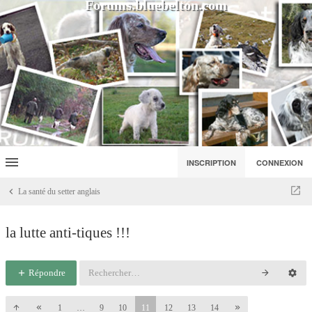
Forums.bluebelton.com
INSCRIPTION
CONNEXION
La santé du setter anglais
la lutte anti-tiques !!!
Répondre
1
…
9
10
11
12
13
14