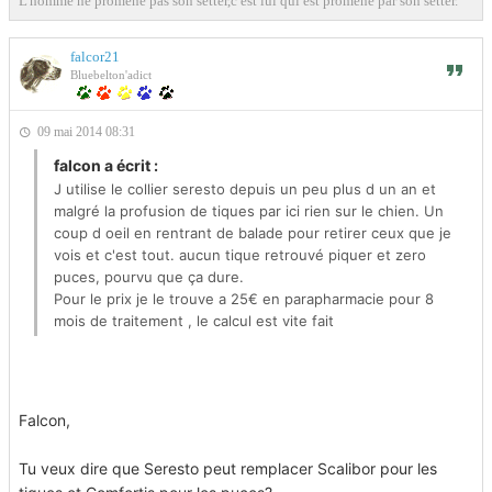
L'homme ne promène pas son setter,c est lui qui est promené par son setter.
falcor21
Bluebelton'adict
09 mai 2014 08:31
falcon a écrit :
J utilise le collier seresto depuis un peu plus d un an et
malgré la profusion de tiques par ici rien sur le chien. Un
coup d oeil en rentrant de balade pour retirer ceux que je
vois et c'est tout. aucun tique retrouvé piquer et zero
puces, pourvu que ça dure.
Pour le prix je le trouve a 25€ en parapharmacie pour 8
mois de traitement , le calcul est vite fait
Falcon,
Tu veux dire que Seresto peut remplacer Scalibor pour les