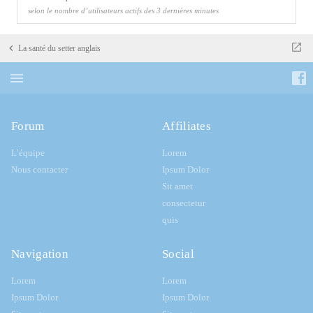
selon le nombre d’utilisateurs actifs des 3 dernières minutes
La santé du setter anglais
Forum
Affiliates
L’équipe
Lorem
Nous contacter
Ipsum Dolor
Sit amet
consectetur
quis
Navigation
Social
Lorem
Lorem
Ipsum Dolor
Ipsum Dolor