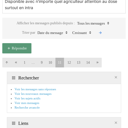
Disponible avec n'importe quel agriculteur attention au dose
surtout en intra
Afficher les messages publiés depuis :
Tous les messages
Trier par
Date du message
Croissant
Répondre
1
…
9
10
11
12
13
14
Rechercher
Voir les messages sans réponses
Voir les nouveaux messages
Voir les sujets actifs
Voir mes messages
Recherche avancée
Liens