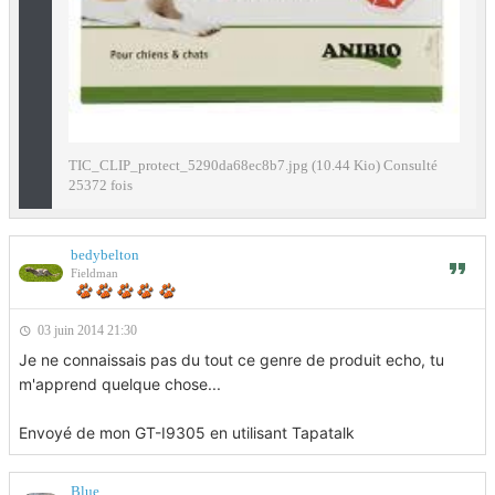
TIC_CLIP_protect_5290da68ec8b7.jpg (10.44 Kio) Consulté
25372 fois
bedybelton
Fieldman
03 juin 2014 21:30
Je ne connaissais pas du tout ce genre de produit echo, tu
m'apprend quelque chose...
Envoyé de mon GT-I9305 en utilisant Tapatalk
Blue