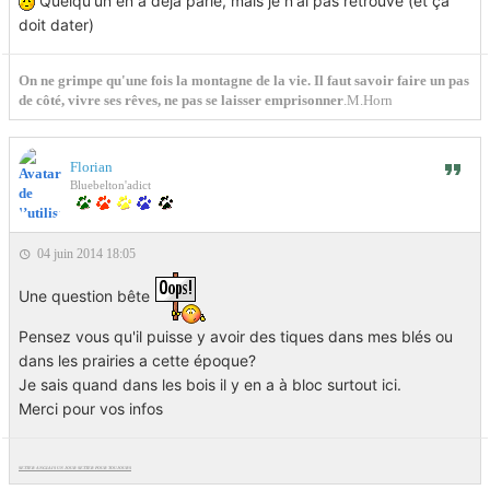
Quelqu'un en a déjà parlé, mais je n'ai pas retrouvé (et ça
doit dater)
On ne grimpe qu'une fois la montagne de la vie. Il faut savoir faire un pas
de côté, vivre ses rêves, ne pas se laisser emprisonner
.M.Horn
Florian
Bluebelton'adict
04 juin 2014 18:05
Une question bête
Pensez vous qu'il puisse y avoir des tiques dans mes blés ou
dans les prairies a cette époque?
Je sais quand dans les bois il y en a à bloc surtout ici.
Merci pour vos infos
SETTER ANGLAIS UN JOUR SETTER POUR TOUJOURS