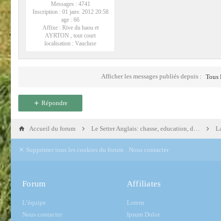
Messages :
4741
Inscription :
01 janv. 2012 20:58
age :
66
Affixe :
Rive du haou et
AYRTON , tout court
localisation :
Vaucluse
Afficher les messages publiés depuis :
Tous 
Répondre
Accueil du forum
Le Setter Anglais: chasse, education, dressage
La
Supprimer tous les cookies du forum
Nous contacter
Forum
Affiliates
L’équipe
Lorem
Nous contacter
Ipsum Dolor