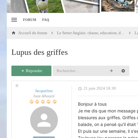
FORUM
FAQ
Accueil du forum
Le Setter Anglais: chasse, education, dressage
La
Lupus des griffes
Répondre
21 juin 2024 18:39
Jacqueline
Juste débourré
Bonjour à tous
Je me dis que mon message pou
blessures aux griffes. Griffe
balade, on a pensé qu'il était 
Et puis sur une semaine, il s'e
Toulouse (au passage la prise