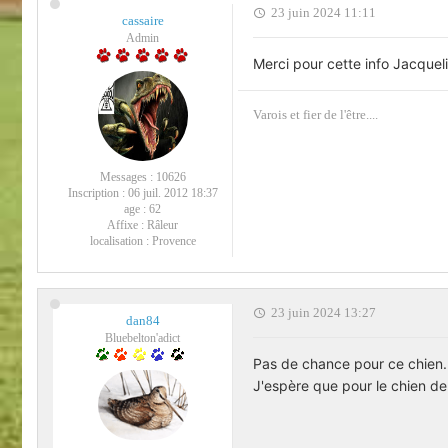
23 juin 2024 11:11
cassaire
Admin
Merci pour cette info Jacqueli
Varois et fier de l'être....
Messages :
10626
Inscription :
06 juil. 2012 18:37
age :
62
Affixe :
Râleur
localisation :
Provence
23 juin 2024 13:27
dan84
Bluebelton'adict
Pas de chance pour ce chien.
J'espère que pour le chien de 