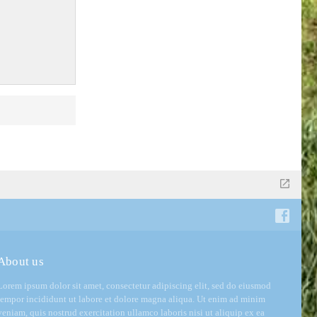
About us
Lorem ipsum dolor sit amet, consectetur adipiscing elit, sed do eiusmod
tempor incididunt ut labore et dolore magna aliqua. Ut enim ad minim
veniam, quis nostrud exercitation ullamco laboris nisi ut aliquip ex ea