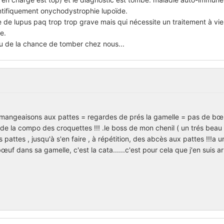
entifiquement onychodystrophie lupoïde.
e lupus paq trop trop grave mais qui nécessite un traitement à vie 
e.
 eu de la chance de tomber chez nous...
émangeaisons aux pattes = regardes de prés la gamelle = pas de bœ
rde la compo des croquettes !!! .le boss de mon chenil ( un trés beau
 pattes , jusqu'à s'en faire , à répétition, des abcès aux pattes !!!a 
 bœuf dans sa gamelle, c'est la cata......c'est pour cela que j'en suis a