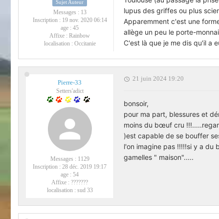
Sujet Auteur
lupus des griffes ou plus sci
Messages :
13
Inscription :
19 nov. 2020 06:14
Apparemment c'est une forme d
age :
45
allège un peu le porte-monnai
Affixe :
Rainbow
C'est là que je me dis qu'il a
localisation :
Occitanie
21 juin 2024 19:20
Pierre-33
Setters'adict
bonsoir,
pour ma part, blessures et d
moins du bœuf cru !!!.....rega
)est capable de se bouffer ses
l'on imagine pas !!!!!si y a du
gamelles " maison".....
Messages :
1129
Inscription :
28 déc. 2019 19:17
age :
54
Affixe :
???????
localisation :
sud 33