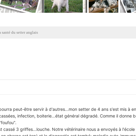
 santé du setter anglais
rra peut-être servir à d'autres...mon setter de 4 ans s'est mis à en
s cassées, infection, boiterie...état général dégradé. Comme il donne
"foufou".
st cassé 3 griffes...louche. Notre vétérinaire nous a envoyés à l'école
 en charge est top) et le diagnostic est tombé: maladie auto-immune