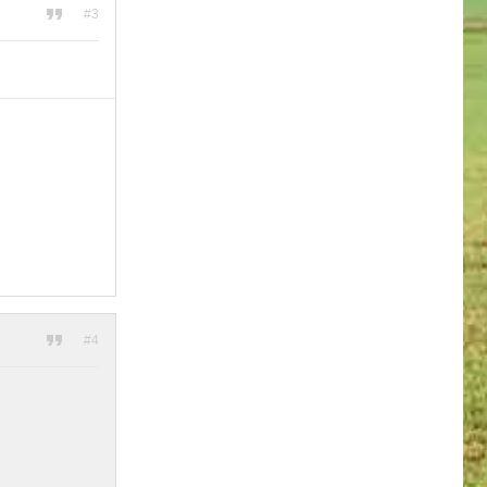
#3
#4