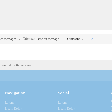
Trier par
les messages
Date du message
Croissant
 santé du setter anglais
Navigation
Social
Lorem
Lorem
Ipsum Dolor
Ipsum Dolor