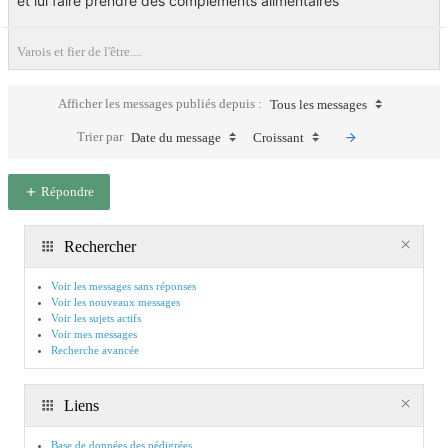
et lui faire prendre des compléments alimentaires
Varois et fier de l'être....
Afficher les messages publiés depuis :
Tous les messages
Trier par
Date du message
Croissant
Répondre
Rechercher
Voir les messages sans réponses
Voir les nouveaux messages
Voir les sujets actifs
Voir mes messages
Recherche avancée
Liens
Base de données des pédigrées