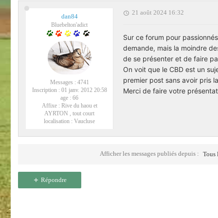
21 août 2024 16:32
dan84
Bluebelton'adict
Sur ce forum pour passionnés
demande, mais la moindre des 
de se présenter et de faire pa
On voit que le CBD est un suj
premier post sans avoir pris l
Messages :
4741
Merci de faire votre présentat
Inscription :
01 janv. 2012 20:58
age :
66
Affixe :
Rive du haou et
AYRTON , tout court
localisation :
Vaucluse
Afficher les messages publiés depuis :
Tous 
Répondre