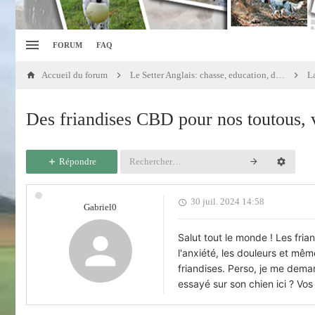
FORUM
FAQ
Accueil du forum
Le Setter Anglais: chasse, education, dressage
La
Des friandises CBD pour nos toutous, 
Répondre
30 juil. 2024 14:58
Gabriel0
Salut tout le monde ! Les fri
l'anxiété, les douleurs et mêm
friandises. Perso, je me deman
essayé sur son chien ici ? Vos