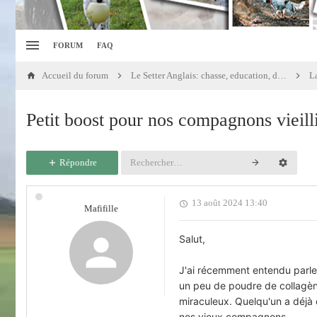
FORUM
FAQ
Accueil du forum
Le Setter Anglais: chasse, education, dressage
La
Petit boost pour nos compagnons vieilli
Répondre
13 août 2024 13:40
Mafifille
Salut,
J'ai récemment entendu parler
un peu de poudre de collagène 
miraculeux. Quelqu'un a déjà 
nos vieux compagnons.