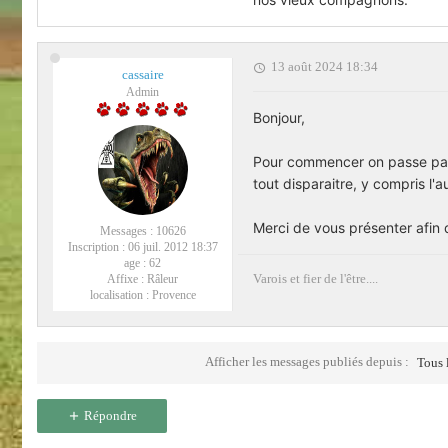
13 août 2024 18:34
cassaire
Admin
Bonjour,
Pour commencer on passe par l
tout disparaitre, y compris l'a
Merci de vous présenter afin 
Messages :
10626
Inscription :
06 juil. 2012 18:37
age :
62
Varois et fier de l'être....
Affixe :
Râleur
localisation :
Provence
Afficher les messages publiés depuis :
Tous 
Répondre