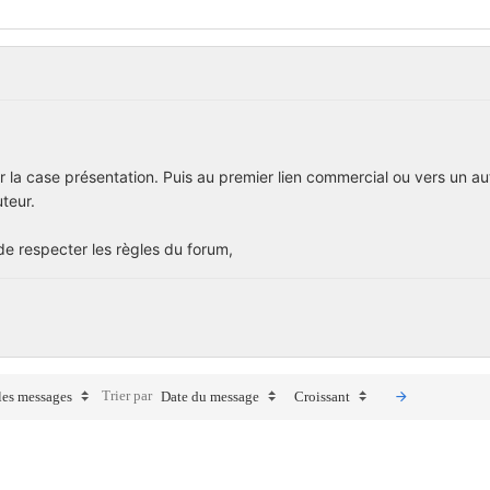
a case présentation. Puis au premier lien commercial ou vers un autr
uteur.
de respecter les règles du forum,
Trier par
les messages
Date du message
Croissant