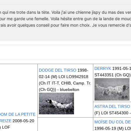
n qui me trote dans la tète. Voila j'ai une chienne jispy du mas des ve
 pour me garde une femelle. Voila hésite entre gun de la lande de mou
vais avoir quelques conseil pour faire mon choix. Je vous remercie d
DERRYK
1991-05-1
DODGE DEL TIRSO
1998-
ST443351
(Ch GQ)
02-14 (M) LOI LO9942918
(Ch IT IT-T, CHIB, Camp. Tr.
(Ch GQ))
- bluebelton
ASTRA DEL TIRSO
(F) LOI ST454300 
OM DE LA PETITE
REIZE
2008-05-20
MOÏSE DU COL DE
) LOF
1996-05-19 (M) LO