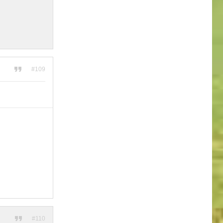
#109
#110