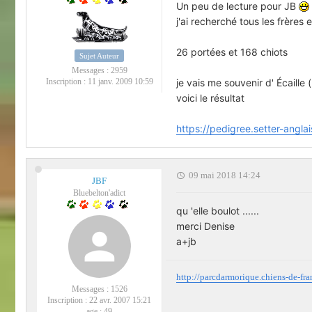
Un peu de lecture pour JB
j'ai recherché tous les frères
26 portées et 168 chiots
Sujet Auteur
Messages :
2959
je vais me souvenir d' Écaille 
Inscription :
11 janv. 2009 10:59
voici le résultat
https://pedigree.setter-anglai
09 mai 2018 14:24
JBF
Bluebelton'adict
qu 'elle boulot ......
merci Denise
a+jb
http://parcdarmorique.chiens-de-fr
Messages :
1526
Inscription :
22 avr. 2007 15:21
age :
49