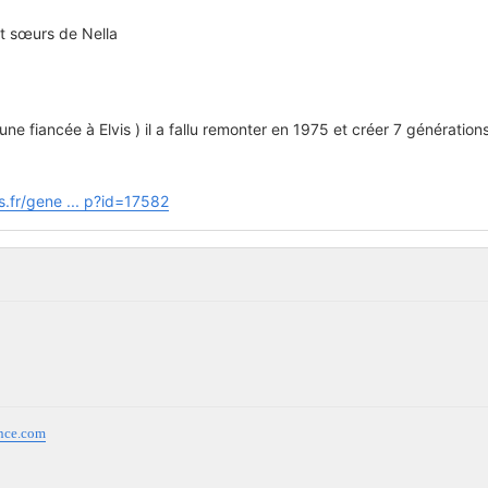
 et sœurs de Nella
(une fiancée à Elvis ) il a fallu remonter en 1975 et créer 7 génération
s.fr/gene ... p?id=17582
ance.com