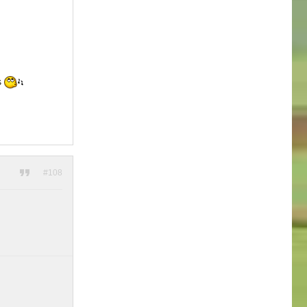
s
#108