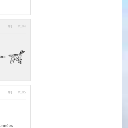
#104
nées
#105
données