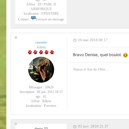
Affixe :
DU PARC D
ARMORIQUE
localisation :
FINISTERE
Contact :
Envoyer un message
10 mai 2018 08:17
cassaire
Admin
Bravo Denise, quel boulot.
Varois et fier de l'être....
Messages :
10626
Inscription :
06 juil. 2012 18:37
age :
62
Affixe :
Râleur
localisation :
Provence
03 nov. 2018 21:37
denis 33