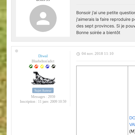
Bonsoir j'ai une petite questio
j'aimerais la faire reproduire
des sept provinces. Si je pou
Bonne soirée a bientôt
04 nov. 2018 11:10
Diwal
Bluebelton'adict
Sujet Auteur
Messages :
2959
Inscription :
11 janv. 2009 10:59
DO
VA
(M