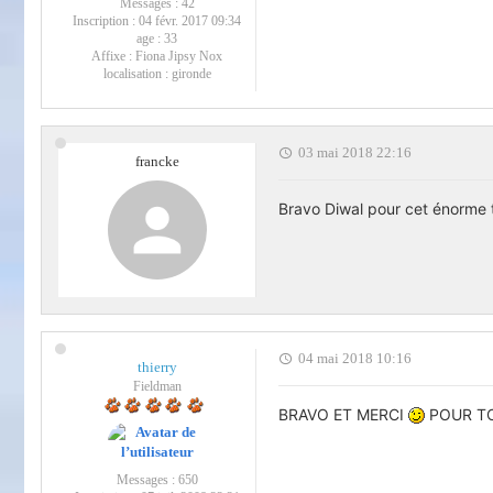
Messages :
42
Inscription :
04 févr. 2017 09:34
age :
33
Affixe :
Fiona Jipsy Nox
localisation :
gironde
03 mai 2018 22:16
francke
Bravo Diwal pour cet énorme tr
04 mai 2018 10:16
thierry
Fieldman
BRAVO ET MERCI
POUR TO
Messages :
650