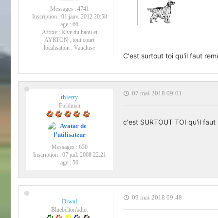
Messages :
4741
Inscription :
01 janv. 2012 20:58
age :
66
Affixe :
Rive du haou et
AYRTON , tout court
localisation :
Vaucluse
C'est surtout toi qu'il faut rem
07 mai 2018 09:01
thierry
Fieldman
c'est SURTOUT TOI qu'il faut
Messages :
650
Inscription :
07 juil. 2008 22:21
age :
56
09 mai 2018 09:48
Diwal
Bluebelton'adict