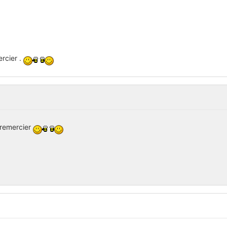
ercier .
 remercier