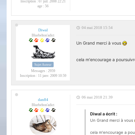
Inscription :
07 juil. 2008 22:21
age :
56
04 mai 2018 15:54
Diwal
Bluebelton'adict
Un Grand merci à vous
cela m'encourage a poursuivr
Sujet Auteur
Messages :
2959
Inscription :
11 janv. 2009 10:59
06 mai 2018 21:39
dan84
Bluebelton'adict
Diwal a écrit :
Un Grand merci à vous
cela m'encourage a pou