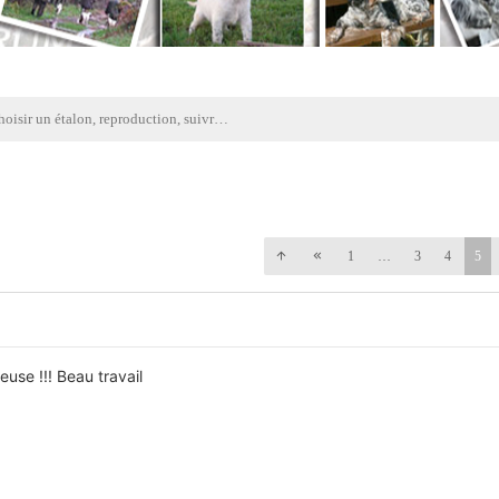
Choisir un étalon, reproduction, suivre les lignées, discussions élevage
1
…
3
4
5
use !!! Beau travail