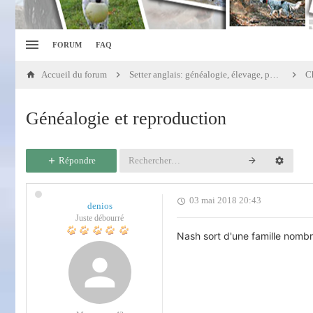
FORUM
FAQ
Accueil du forum
Setter anglais: généalogie, élevage, portées
Généalogie et reproduction
Répondre
03 mai 2018 20:43
denios
Juste débourré
Nash sort d'une famille nombre