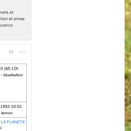
rnets et
chon et ernee
'avance.
#111
0 (M) LOI
- bluebelton
1992-10-01
- lemon
 LA PLANETE
F