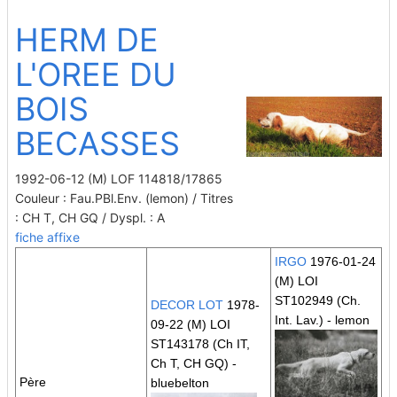
HERM DE
L'OREE DU
BOIS
BECASSES
1992-06-12 (M) LOF 114818/17865
Couleur : Fau.PBl.Env. (lemon) / Titres
: CH T, CH GQ / Dyspl. : A
fiche affixe
IRGO
1976-01-24
(M) LOI
ST102949
(Ch.
DECOR LOT
1978-
Int. Lav.)
- lemon
09-22 (M) LOI
ST143178
(Ch IT,
Ch T, CH GQ)
-
Père
bluebelton