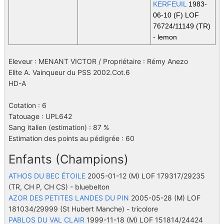
KERFEUIL
1983-
06-10 (F) LOF
76724/11149
(TR)
- lemon
Eleveur : MENANT VICTOR / Propriétaire : Rémy Anezo
Elite A. Vainqueur du PSS 2002.Cot.6
HD-A
Cotation : 6
Tatouage : UPL642
Sang italien (estimation) : 87 %
Estimation des points au pédigrée : 60
Enfants (Champions)
ATHOS DU BEC ÉTOILE
2005-01-12 (M) LOF 179317/29235
(TR, CH P, CH CS)
- bluebelton
AZOR DES PETITES LANDES DU PIN
2005-05-28 (M) LOF
181034/29999
(St Hubert Manche)
- tricolore
PABLOS DU VAL CLAIR
1999-11-18 (M) LOF 151814/24424