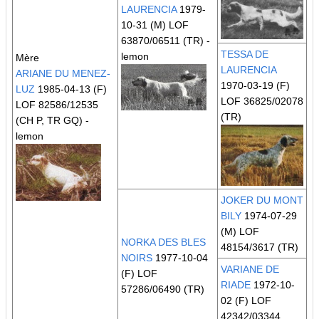
LAURENCIA
1979-
10-31 (M) LOF
63870/06511
(TR)
-
TESSA DE
lemon
Mère
LAURENCIA
ARIANE DU MENEZ-
1970-03-19 (F)
LUZ
1985-04-13 (F)
LOF 36825/02078
LOF 82586/12535
(TR)
(CH P, TR GQ)
-
lemon
JOKER DU MONT
BILY
1974-07-29
(M) LOF
NORKA DES BLES
48154/3617
(TR)
NOIRS
1977-10-04
VARIANE DE
(F) LOF
RIADE
1972-10-
57286/06490
(TR)
02 (F) LOF
42342/03344