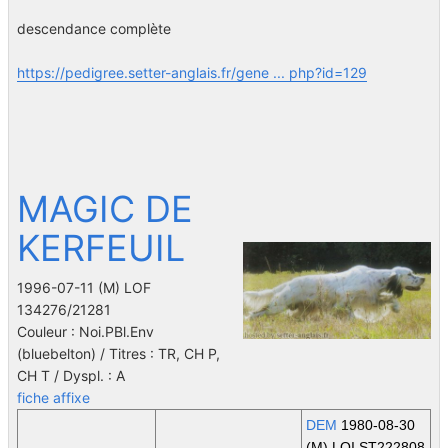
descendance complète
https://pedigree.setter-anglais.fr/gene ... php?id=129
MAGIC DE
KERFEUIL
1996-07-11 (M) LOF
134276/21281
Couleur : Noi.PBl.Env
(bluebelton) / Titres : TR, CH P,
CH T / Dyspl. : A
fiche affixe
DEM
1980-08-30
(M) LOI ST222808