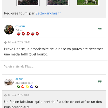
Pedigree fourni par
Setter-anglais.fr
cassaire
Admin
08 août 2022 09:03
Bravo Denise, le propriétaire de la base va pouvoir te décerner
une médaille!!!! Quel boulot.
Varois et fier de l'être....
dan84
Bluebelton'adict
08 août 2022 10:03
Un étalon fabuleux qui a contribué à faire de cet affixe un des
plus prestigieux .