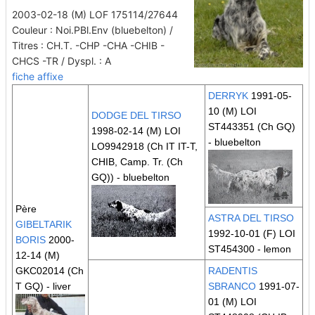
2003-02-18 (M) LOF 175114/27644
Couleur : Noi.PBl.Env (bluebelton) /
Titres : CH.T. -CHP -CHA -CHIB -
CHCS -TR / Dyspl. : A
fiche affixe
DERRYK
1991-05-
10 (M) LOI
DODGE DEL TIRSO
ST443351
(Ch GQ)
1998-02-14 (M) LOI
- bluebelton
LO9942918
(Ch IT IT-T,
CHIB, Camp. Tr. (Ch
GQ))
- bluebelton
Père
ASTRA DEL TIRSO
GIBELTARIK
1992-10-01 (F) LOI
BORIS
2000-
ST454300 - lemon
12-14 (M)
GKC02014
(Ch
RADENTIS
T GQ)
- liver
SBRANCO
1991-07-
01 (M) LOI