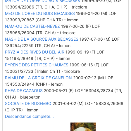
MATCH DE L'OREE DU BOIS BECASSES
1996-04-20 (M) LOF
133094/22086
(TR, CH A, CH P)
- tricolore
MEO DE L'OREE DU BOIS BECASSES
1996-04-20 (M) LOF
133093/20867
(CHP CHA TR)
- lemon
NAM-OU DE CASTEL-NEVEZ
1997-06-26 (F) LOF
138965/26094
(TR, CH A)
- tricolore
NASH DE LA SOURCE AUX BECASSES
1997-07-06 (M) LOF
139254/22259
(TR, CH A)
- lemon
PRYZIA DES RIVES DU BEL-AIR
1999-09-19 (F) LOF
151198/28948
(TR, CH P)
- lemon
PYRENE DES PETITES CHAUMES
1999-06-16 (F) LOF
150631/27733
(Trialer, Ch T)
- tricolore
RAIMU DE LA CROIX DE GANELON
2000-07-13 (M) LOF
154550/24944
(CHP)
- lemon
RHEA DE CAZAOUS
2000-05-21 (F) LOF 153948/28734
(TR,
CH A)
- bluebelton
SOCRATE DE ROSEMBO
2001-04-02 (M) LOF 158338/26068
(CHP TR)
- lemon
Descendance complète...