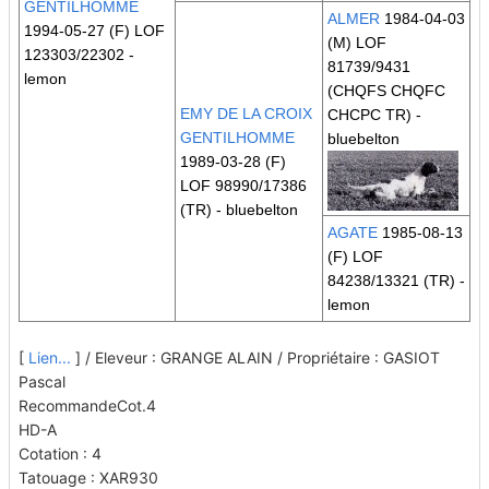
GENTILHOMME
ALMER
1984-04-03
1994-05-27 (F) LOF
(M) LOF
123303/22302 -
81739/9431
lemon
(CHQFS CHQFC
EMY DE LA CROIX
CHCPC TR)
-
GENTILHOMME
bluebelton
1989-03-28 (F)
LOF 98990/17386
(TR)
- bluebelton
AGATE
1985-08-13
(F) LOF
84238/13321
(TR)
-
lemon
[
Lien...
] / Eleveur : GRANGE ALAIN / Propriétaire : GASIOT
Pascal
RecommandeCot.4
HD-A
Cotation : 4
Tatouage : XAR930