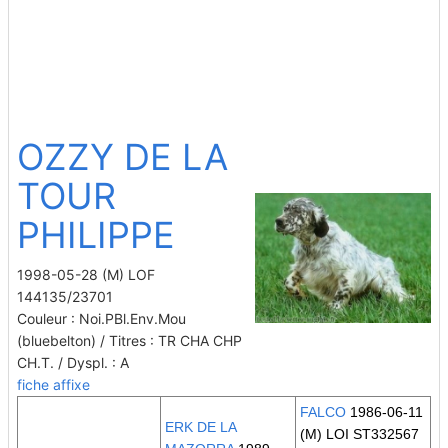
OZZY DE LA
TOUR
PHILIPPE
1998-05-28 (M) LOF
144135/23701
Couleur : Noi.PBl.Env.Mou
(bluebelton) / Titres : TR CHA CHP
CH.T. / Dyspl. : A
fiche affixe
FALCO
1986-06-11
ERK DE LA
(M) LOI ST332567