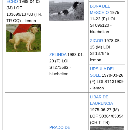
ECHO
1989-04-03
BONA DEL
(M) LOF
MESCHIO
1975-
103699/13783
(TR,
11-22 (F) LOI
TR GQ)
- lemon
ST095120 -
bluebelton
ZIGOR
1978-05-
15 (M) LOI
ST137845 -
ZELINDA
1983-01-
lemon
29 (F) LOI
ST273582 -
URSULA DEL
bluebelton
SOLE
1978-03-26
(F) LOI ST131909
- lemon
LIBAR DE
LAURENCIA
1975-06-27 (M)
LOF 50364/03954
(CH.T. TR)
PRADO DE