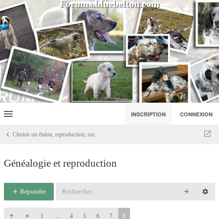
Forums.bluebelton.com
INSCRIPTION
CONNEXION
Choisir un étalon, reproduction, suivre les lignées, discussions élevage
Généalogie et reproduction
Répondre
1
…
4
5
6
7
8