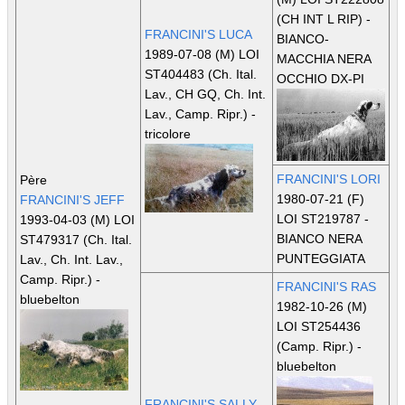
(CH INT L RIP)
-
FRANCINI'S LUCA
BIANCO-
1989-07-08 (M) LOI
MACCHIA NERA
ST404483
(Ch. Ital.
OCCHIO DX-PI
Lav., CH GQ, Ch. Int.
Lav., Camp. Ripr.)
-
tricolore
FRANCINI'S LORI
Père
1980-07-21 (F)
FRANCINI'S JEFF
LOI ST219787 -
1993-04-03 (M) LOI
BIANCO NERA
ST479317
(Ch. Ital.
PUNTEGGIATA
Lav., Ch. Int. Lav.,
Camp. Ripr.)
-
FRANCINI'S RAS
bluebelton
1982-10-26 (M)
LOI ST254436
(Camp. Ripr.)
-
bluebelton
FRANCINI'S SALLY