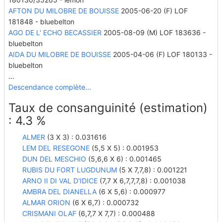
AFTON DU MILOBRE DE BOUISSE
2005-06-20 (F) LOF
181848 - bluebelton
AGO DE L' ECHO BECASSIER
2005-08-09 (M) LOF 183636 -
bluebelton
AIDA DU MILOBRE DE BOUISSE
2005-04-06 (F) LOF 180133 -
bluebelton
...
Descendance complète...
Taux de consanguinité (estimation)
: 4.3 %
ALMER
(3 X 3) : 0.031616
LEM DEL RESEGONE
(5,5 X 5) : 0.001953
DUN DEL MESCHIO
(5,6,6 X 6) : 0.001465
RUBIS DU FORT LUGDUNUM
(5 X 7,7,8) : 0.001221
ARNO II DI VAL D'IDICE
(7,7 X 6,7,7,7,8) : 0.001038
AMBRA DEL DIANELLA
(6 X 5,6) : 0.000977
ALMAR ORION
(6 X 6,7) : 0.000732
CRISMANI OLAF
(6,7,7 X 7,7) : 0.000488