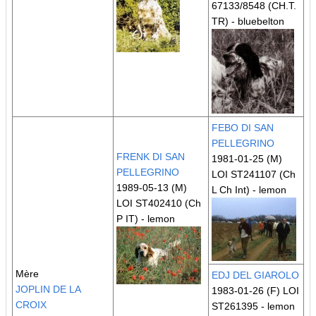
67133/8548
(CH.T.
TR)
- bluebelton
FEBO DI SAN
PELLEGRINO
FRENK DI SAN
1981-01-25 (M)
PELLEGRINO
LOI ST241107
(Ch
1989-05-13 (M)
L Ch Int)
- lemon
LOI ST402410
(Ch
P IT)
- lemon
Mère
EDJ DEL GIAROLO
JOPLIN DE LA
1983-01-26 (F) LOI
CROIX
ST261395 - lemon