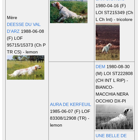
1980-04-16 (F)
LOI ST215349
(Ch
Mère
L Ch Int)
- tricolore
DEESSE DU VAL
D'ARZ
1988-06-08
(F) LOF
95715/15373
(Ch P
TR CS)
- lemon
DEM
1980-08-30
(M) LOI ST222808
(CH INT L RIP)
-
BIANCO-
MACCHIA NERA
OCCHIO DX-PI
AURA DE KERFEUIL
1985-06-07 (F) LOF
83308/12908
(TR)
-
lemon
UNE BELLE DE