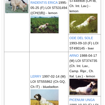
ST448908
(CH IB,
RADENTIS ERICA
1995-
Ch. Int. Lav.)
-
05-25 (F) LOI ST531494
lemon
((CH(I)B))
- lemon
ODE DEL SOLE
1993-09-10 (F) LOI
ST490145 - liver
ARNO
1988-04-17
(M) LOI ST374735
(Ch. Int. Lav.,
Camp. Ripr., Ch.
Ital. Lav.)
- lemon
LERRY
1997-02-14 (M)
LOI ST555862
(Ch GQ,
Ch IT)
- bluebelton
PICENUM UNGA
1990-10-02 (F) LOI