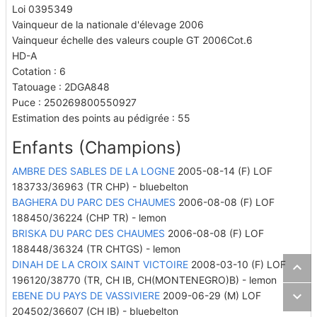
Loi 0395349
Vainqueur de la nationale d'élevage 2006
Vainqueur échelle des valeurs couple GT 2006Cot.6
HD-A
Cotation : 6
Tatouage : 2DGA848
Puce : 250269800550927
Estimation des points au pédigrée : 55
Enfants (Champions)
AMBRE DES SABLES DE LA LOGNE
2005-08-14 (F) LOF
183733/36963
(TR CHP)
- bluebelton
BAGHERA DU PARC DES CHAUMES
2006-08-08 (F) LOF
188450/36224
(CHP TR)
- lemon
BRISKA DU PARC DES CHAUMES
2006-08-08 (F) LOF
188448/36324
(TR CHTGS)
- lemon
DINAH DE LA CROIX SAINT VICTOIRE
2008-03-10 (F) LOF
196120/38770
(TR, CH IB, CH(MONTENEGRO)B)
- lemon
EBENE DU PAYS DE VASSIVIERE
2009-06-29 (M) LOF
204502/36607
(CH IB)
- bluebelton