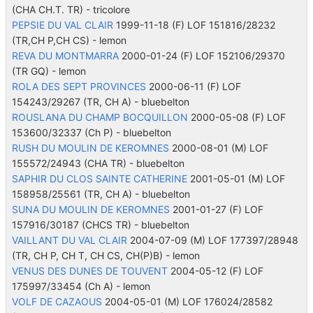
(CHA CH.T. TR)
- tricolore
PEPSIE DU VAL CLAIR
1999-11-18 (F) LOF 151816/28232
(TR,CH P,CH CS)
- lemon
REVA DU MONTMARRA
2000-01-24 (F) LOF 152106/29370
(TR GQ)
- lemon
ROLA DES SEPT PROVINCES
2000-06-11 (F) LOF
154243/29267
(TR, CH A)
- bluebelton
ROUSLANA DU CHAMP BOCQUILLON
2000-05-08 (F) LOF
153600/32337
(Ch P)
- bluebelton
RUSH DU MOULIN DE KEROMNES
2000-08-01 (M) LOF
155572/24943
(CHA TR)
- bluebelton
SAPHIR DU CLOS SAINTE CATHERINE
2001-05-01 (M) LOF
158958/25561
(TR, CH A)
- bluebelton
SUNA DU MOULIN DE KEROMNES
2001-01-27 (F) LOF
157916/30187
(CHCS TR)
- bluebelton
VAILLANT DU VAL CLAIR
2004-07-09 (M) LOF 177397/28948
(TR, CH P, CH T, CH CS, CH(P)B)
- lemon
VENUS DES DUNES DE TOUVENT
2004-05-12 (F) LOF
175997/33454
(Ch A)
- lemon
VOLF DE CAZAOUS
2004-05-01 (M) LOF 176024/28582