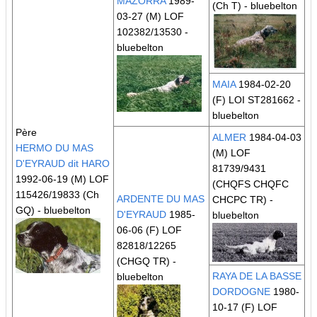
MAZORRA
1989-
(Ch T)
- bluebelton
03-27 (M) LOF
102382/13530 -
bluebelton
MAIA
1984-02-20
(F) LOI ST281662 -
bluebelton
Père
ALMER
1984-04-03
HERMO DU MAS
(M) LOF
D'EYRAUD dit HARO
81739/9431
1992-06-19 (M) LOF
(CHQFS CHQFC
115426/19833
(Ch
ARDENTE DU MAS
CHCPC TR)
-
GQ)
- bluebelton
D'EYRAUD
1985-
bluebelton
06-06 (F) LOF
82818/12265
(CHGQ TR)
-
RAYA DE LA BASSE
bluebelton
DORDOGNE
1980-
10-17 (F) LOF