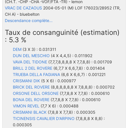
(CH.T. -CHP -CHA -VOF/FTA -TR)
- lemon
VRAC DE CAZAOUS
2004-05-01 (M) LOF 176023/28952
(TR,
CH A)
- bluebelton
Descendance complète...
Taux de consanguinité (estimation)
: 5.3 %
DEM
(3 X 3) : 0.031311
DUN DEL MESCHIO
(4 X 4,4,5) : 0.011902
VAVA DEL TIDONE
(7,7,7,8,8,8,8 X 7,7,8,8) : 0.001709
BRILL 2 DEL ROVERE
(6,7,7 X 6,6,7,8) : 0.001404
TRUEBA DELLA FAGIANA
(6,6 X 6,6,7) : 0.001221
CRISMANI DIK
(5 X 6) : 0.000977
BRICK DEL ROVERE
(8,8,8,8,8,8 X 7,8,8,8) : 0.000702
ORSONE DELL ORSONE
(7,7,8,8 X 7,7,8) : 0.000610
BONA DEL ROVERE
(7,7,8,8 X 7,7,8) : 0.000610
VIMON REVEL
(7,7 X 6) : 0.000488
CRISMANI BLACK
(7,8,8 X 7,7,8) : 0.000305
TICINENSIS CAVALIER D'ARPINO
(7,8,8,8 X 8,8) :
0.000305