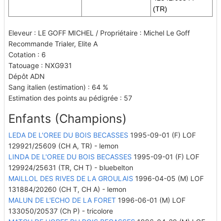
(TR)
Eleveur : LE GOFF MICHEL / Propriétaire : Michel Le Goff
Recommande Trialer, Elite A
Cotation : 6
Tatouage : NXG931
Dépôt ADN
Sang italien (estimation) : 64 %
Estimation des points au pédigrée : 57
Enfants (Champions)
LEDA DE L'OREE DU BOIS BECASSES
1995-09-01 (F) LOF
129921/25609
(CH A, TR)
- lemon
LINDA DE L'OREE DU BOIS BECASSES
1995-09-01 (F) LOF
129924/25631
(TR, CH T)
- bluebelton
MAILLOL DES RIVES DE LA GROULAIS
1996-04-05 (M) LOF
131884/20260
(CH T, CH A)
- lemon
MALUN DE L'ECHO DE LA FORET
1996-06-01 (M) LOF
133050/20537
(Ch P)
- tricolore