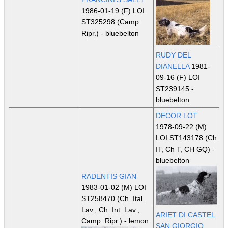
1986-01-19 (F) LOI
ST325298
(Camp.
Ripr.)
- bluebelton
RUDY DEL
DIANELLA
1981-
09-16 (F) LOI
ST239145 -
bluebelton
DECOR LOT
1978-09-22 (M)
LOI ST143178
(Ch
IT, Ch T, CH GQ)
-
bluebelton
RADENTIS GIAN
1983-01-02 (M) LOI
ST258470
(Ch. Ital.
Lav., Ch. Int. Lav.,
ARIET DI CASTEL
Camp. Ripr.)
- lemon
SAN GIORGIO