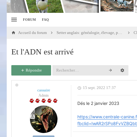
FORUM
FAQ
Accueil du forum
Setter anglais: généalogie, élevage, portées
Et l'ADN est arrivé
Répondre
15 sept. 2022 17:37
cassaire
Admin
Dés le 2 janvier 2023
https://www.centrale-canine.f
fbclid=IwAR2rSPo8FvVZBQ