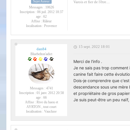
Sujet Auteur
Varois et fier de l'être....
Messages :
10626
Inscription :
06 juil. 2012 18:37
age :
62
Affixe :
Râleur
localisation :
Provence
15 sept. 2022 18:01
dan84
Bluebelton'adict
Merci de l'info .
Je ne sais pas trop comment in
canine fait faire cette évolutio
Dois-je comprendre que c'est 
descendance sous une mère LO
Messages :
4741
et propriétaire de gros papier
Inscription :
01 janv. 2012 20:58
age :
66
Je suis peut-être un peu naïf,
Affixe :
Rive du haou et
AYRTON , tout court
localisation :
Vaucluse