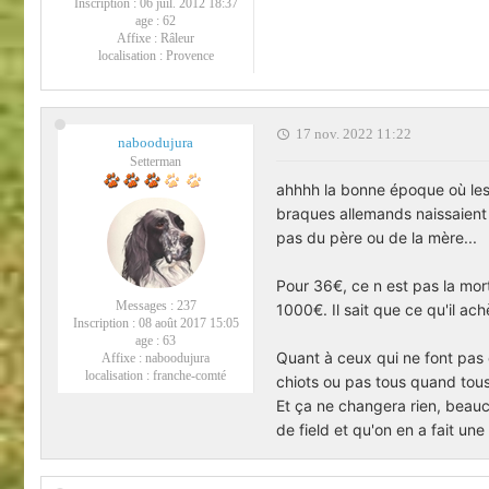
Inscription :
06 juil. 2012 18:37
age :
62
Affixe :
Râleur
localisation :
Provence
17 nov. 2022 11:22
naboodujura
Setterman
ahhhh la bonne époque où les 
braques allemands naissaient a
pas du père ou de la mère...
Pour 36€, ce n est pas la mort
Messages :
237
1000€. Il sait que ce qu'il ac
Inscription :
08 août 2017 15:05
age :
63
Quant à ceux qui ne font pas c
Affixe :
naboodujura
localisation :
franche-comté
chiots ou pas tous quand tous
Et ça ne changera rien, beauc
de field et qu'on en a fait une f