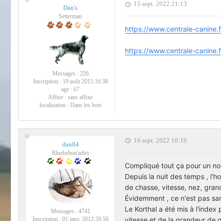
15 sept. 2022 21:13
Dan's
Setterman
https://www.centrale-canine.fr
https://www.centrale-canine.fr/
Messages :
226
Inscription :
19 août 2015 16:38
age :
67
Affixe :
sans affixe
localisation :
Dans les bois
16 sept. 2022 10:10
dan84
Bluebelton'adict
Compliqué tout ça pour un non-
Depuis la nuit des temps , l'
de chasse, vitesse, nez, gran
Évidemment , ce n'est pas sa
Le Korthal a été mis à l'inde
Messages :
4741
vitesse et de la grandeur de 
Inscription :
01 janv. 2012 20:58