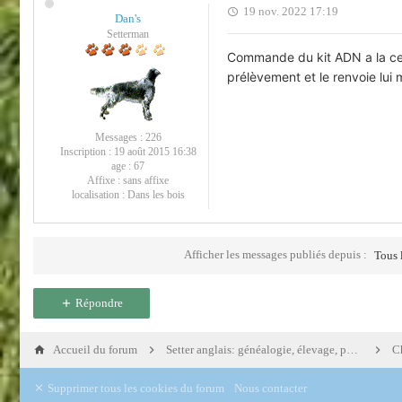
19 nov. 2022 17:19
Dan's
Setterman
Commande du kit ADN a la cent
prélèvement et le renvoie lui m
Messages :
226
Inscription :
19 août 2015 16:38
age :
67
Affixe :
sans affixe
localisation :
Dans les bois
Afficher les messages publiés depuis :
Tous 
Répondre
Accueil du forum
Setter anglais: généalogie, élevage, portées
Supprimer tous les cookies du forum
Nous contacter