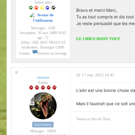
Setters'adict
Bravo et merci Marc,
Tu as tout compris et dis to
Je reste persuadé que les mei
Messages :
1439
Inscription :
01 nov. 2009 16:02
age :
72
LE CHIEN AVANT TOUT
Affixe :
DEL ROC TRAUCAT
localisation :
Rouergue 12000
Contact :
Envoyer un message
17 sept. 2022 14:45
cassaire
Admin
L'adn est une bonne chose dan
Mais il faudrait que ce soit un
Varois et fier de l'être....
Sujet Auteur
Messages :
10626