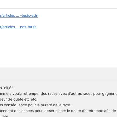
/articles ... -tests-adn
articles ... nos-tarifs
initié !
homme a voulu retremper des races avec d'autres races pour gagner d
deur de quête etc etc.
ns conséquence pour la pureté de la race .
x pendant des années pour laisser planer le doute de retrempe afin de
quête.