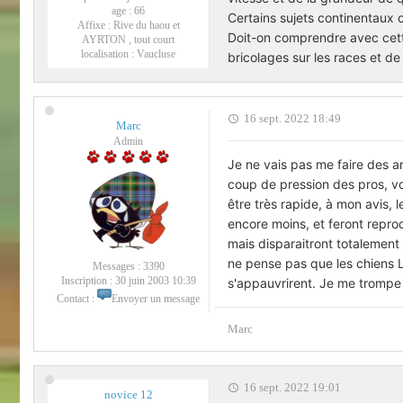
age :
66
Certains sujets continentaux 
Affixe :
Rive du haou et
Doit-on comprendre avec cette
AYRTON , tout court
localisation :
Vaucluse
bricolages sur les races et de 
16 sept. 2022 18:49
Marc
Admin
Je ne vais pas me faire des ami
coup de pression des pros, vo
être très rapide, à mon avis, l
encore moins, et feront repro
mais disparaitront totalement
ne pense pas que les chiens LO
Messages :
3390
Inscription :
30 juin 2003 10:39
s'appauvrirent. Je me trompe p
Contact :
Envoyer un message
Marc
16 sept. 2022 19:01
novice 12