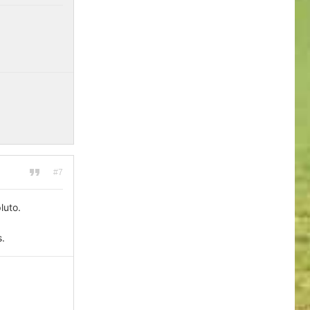
#7
luto.
s.