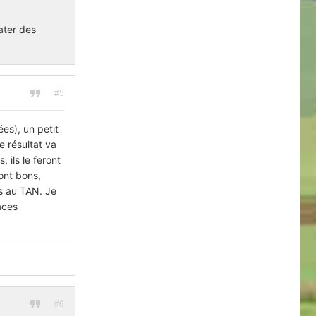
ater des
#5
ées), un petit
e résultat va
 ils le feront
ont bons,
as au TAN. Je
aces
#6