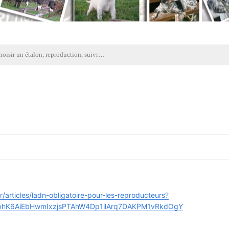
Choisir un étalon, reproduction, suivre les lignées, discussions élevage
r/articles/ladn-obligatoire-pour-les-reproducteurs?
bbhK6AiEbHwmIxzjsPTAhW4Dp1ilArq7DAKPM1vRkdOgY