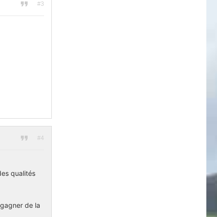
#3
#4
es qualités
 gagner de la