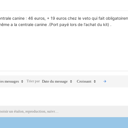
rale canine : 46 euros, + 19 euros chez le veto qui fait obligatoirem
ême a la centrale canine .(Port payé lors de l'achat du kit) .
Trier par
les messages
Date du message
Croissant
Choisir un étalon, reproduction, suivre les lignées, discussions élevage