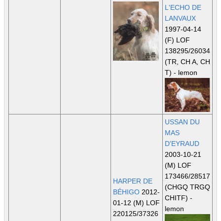
L'ECHO DE
LANVAUX
1997-04-14
(F) LOF
138295/26034
(TR, CH A, CH
T)
- lemon
USSAN DU
MAS
D'EYRAUD
2003-10-21
(M) LOF
173466/28517
HARPER DE
(CHGQ TRGQ
BÉHIGO
2012-
CHITF)
-
01-12 (M) LOF
lemon
220125/37326