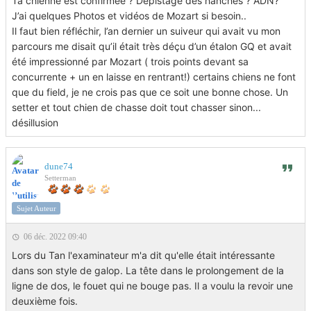
Ta chienne est confirmée ? Dépistage des hanches ? ADN?
J’ai quelques Photos et vidéos de Mozart si besoin..
Il faut bien réfléchir, l’an dernier un suiveur qui avait vu mon
parcours me disait qu’il était très déçu d’un étalon GQ et avait
été impressionné par Mozart ( trois points devant sa
concurrente + un en laisse en rentrant!) certains chiens ne font
que du field, je ne crois pas que ce soit une bonne chose. Un
setter et tout chien de chasse doit tout chasser sinon...
désillusion
dune74
Setterman
Sujet Auteur
06 déc. 2022 09:40
Lors du Tan l'examinateur m'a dit qu'elle était intéressante
dans son style de galop. La tête dans le prolongement de la
ligne de dos, le fouet qui ne bouge pas. Il a voulu la revoir une
deuxième fois.