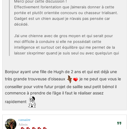
Merci pour cette discussion !
Effectivement l’orientation que j’aimerais donner à cette
portée et plutôt orientée concours ou chasseur trialisant.
Gadget est un chien auquel je n’avais pas pensée car
décédé.
J’ai une chienne avec de gros moyen et qui serait pour
moi difficile à conduire si elle ne possédait cette
intelligence et surtout cet équilibre qui me permet de la
laisser s’exprimer quand je suis seul ou avec quelqu’un qui
partage ma « philosophie » de chasse et de la brider un
peu plus quand je chasse avec un ou deux amis (Max) qui
ont une préférence pour un chasse avec leurs chiens un
Bonjour ayant une fille de Hugh de 2 ans et qui est déjà une
peu plus sous contrôle. Voilà pourquoi des mâles ayant pu
très grande trouveuse d’oiseaux
je ne peut que vous le
s’exprimer dans différentes catégories de fields
conseiller pour votre futur projet de saillie seul petit bémol il
m’intéresse: adaptabilités synonyme d’équilibre et
commence à prendre de l’âge il faut le réaliser assez
d’intelligence.
rapidement
C’est un sujet qui me passionne presque autant que la
chasse en elle même. Cette envie d’aller vers le chien de
field qui sera utilisable par le chasseur. Ça passe à mon
cassaire
sens par une selection des deux géniteurs (qualité
Admin
défauts et ascendant) et la sélection du chasseur qui aura