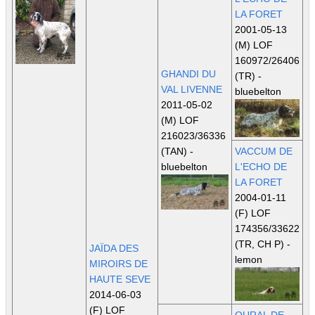
LA FORET
2001-05-13
(M) LOF
160972/26406
GHANDI DU
(TR)
-
VAL LIVENNE
bluebelton
2011-05-02
(M) LOF
216023/36336
(TAN)
-
VACCUM DE
bluebelton
L'ECHO DE
LA FORET
2004-01-11
(F) LOF
174356/33622
(TR, CH P)
-
JAÏDA DES
lemon
MIROIRS DE
HAUTE SEVE
2014-06-03
(F) LOF
OURAL DE