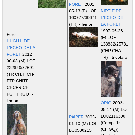
FORET
2001-
05-13 (F) LOF
NIRTIE DE
160977/30671
L'ECHO DE
(TR)
- lemon
LA FORET
1997-06-23
Père
(F) LOF
HUGH II DE
138882/25781
L'ECHO DE LA
(CHP CHA
FORET
2012-
TR)
- tricolore
06-08 (M) LOF
222626/37691
(TR CH.T. CH-
FTP CHITF
CHCFR CH-
FGT TRGQ)
-
lemon
ORIO
2002-
05-14 (M) LOI
LO02116390
PAIPER
2005-
(Camp. Tr.
01-10 (M) LOI
(Ch GQ))
-
LO0580213