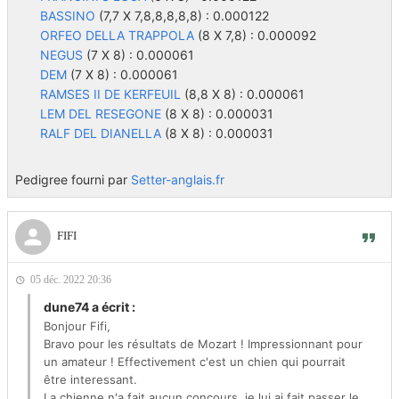
BASSINO
(7,7 X 7,8,8,8,8,8) : 0.000122
ORFEO DELLA TRAPPOLA
(8 X 7,8) : 0.000092
NEGUS
(7 X 8) : 0.000061
DEM
(7 X 8) : 0.000061
RAMSES II DE KERFEUIL
(8,8 X 8) : 0.000061
LEM DEL RESEGONE
(8 X 8) : 0.000031
RALF DEL DIANELLA
(8 X 8) : 0.000031
Pedigree fourni par
Setter-anglais.fr
FIFI
05 déc. 2022 20:36
dune74 a écrit :
Bonjour Fifi,
Bravo pour les résultats de Mozart ! Impressionnant pour
un amateur ! Effectivement c'est un chien qui pourrait
être interessant.
La chienne n'a fait aucun concours, je lui ai fait passer le