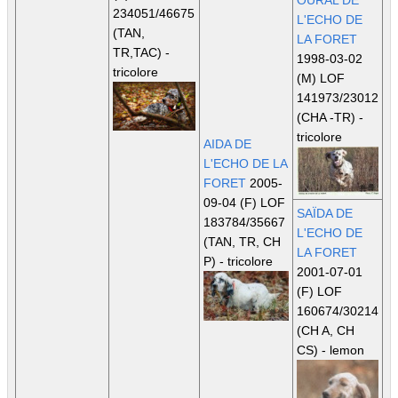
234051/46675
L'ECHO DE
(TAN,
LA FORET
TR,TAC)
-
1998-03-02
tricolore
(M) LOF
141973/23012
(CHA -TR)
-
tricolore
AIDA DE
L'ECHO DE LA
FORET
2005-
09-04 (F) LOF
SAÏDA DE
183784/35667
L'ECHO DE
(TAN, TR, CH
LA FORET
P)
- tricolore
2001-07-01
(F) LOF
160674/30214
(CH A, CH
CS)
- lemon