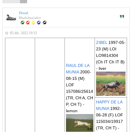
Diwal
Bluebelton'adict
05 déc. 2022 19:55
ZIBEL
1997-05-
23 (M) LOI
LO9814304
(Ch IT Ch IT B)
RAUL DE LA
- liver
MUNIA
2000-
08-15 (M)
LOF
157086/25614
(TR, CH A, CH
HAPPY DE LA
P, CH T)
-
MUNIA
1992-
lemon
06-28 (F) LOF
115034/19917
(TR, CH T)
-