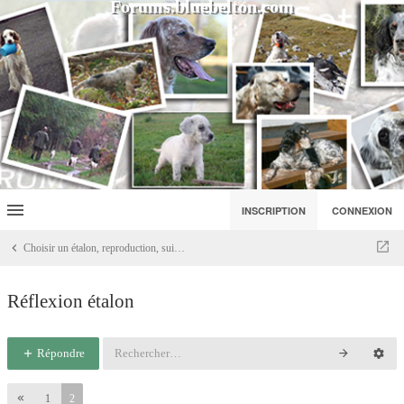
Forums.bluebelton.com
INSCRIPTION
CONNEXION
Choisir un étalon, reproduction, suivre les lignées, discussions élevage
Réflexion étalon
Répondre
1
2