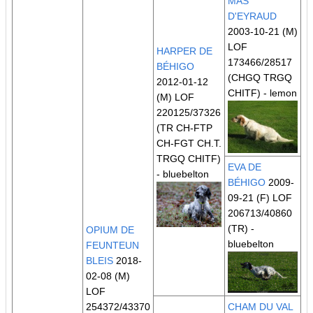
MAS
D'EYRAUD
2003-10-21 (M)
LOF
HARPER DE
173466/28517
BÉHIGO
(CHGQ TRGQ
2012-01-12
CHITF)
- lemon
(M) LOF
220125/37326
(TR CH-FTP
CH-FGT CH.T.
TRGQ CHITF)
EVA DE
- bluebelton
BÉHIGO
2009-
09-21 (F) LOF
206713/40860
(TR)
-
OPIUM DE
bluebelton
FEUNTEUN
BLEIS
2018-
02-08 (M)
LOF
254372/43370
CHAM DU VAL