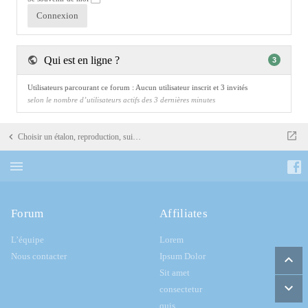
Qui est en ligne ?
3
Utilisateurs parcourant ce forum : Aucun utilisateur inscrit et 3 invités
selon le nombre d’utilisateurs actifs des 3 dernières minutes
Choisir un étalon, reproduction, suivre les lignées, discussions élevage
Forum
Affiliates
L’équipe
Lorem
Nous contacter
Ipsum Dolor
Sit amet
consectetur
quis