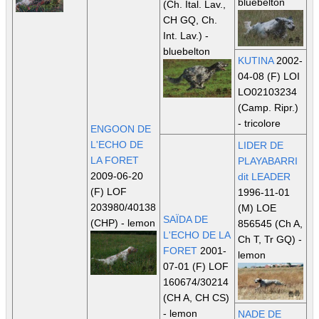
bluebelton
(Ch. Ital. Lav.,
CH GQ, Ch.
Int. Lav.)
-
bluebelton
KUTINA
2002-
04-08 (F) LOI
LO02103234
(Camp. Ripr.)
- tricolore
ENGOON DE
L'ECHO DE
LIDER DE
LA FORET
PLAYABARRI
2009-06-20
dit LEADER
(F) LOF
1996-11-01
203980/40138
(M) LOE
SAÏDA DE
(CHP)
- lemon
856545
(Ch A,
L'ECHO DE LA
Ch T, Tr GQ)
-
FORET
2001-
lemon
07-01 (F) LOF
160674/30214
(CH A, CH CS)
- lemon
NADE DE