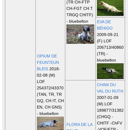
(TR CH-FTP
CH-FGT CH.T.
TRGQ CHITF)
- bluebelton
EVA DE
BÉHIGO
2009-09-21
(F) LOF
206713/40860
(TR)
-
OPIUM DE
bluebelton
FEUNTEUN
BLEIS
2018-
02-08 (M)
LOF
CHAM DU
254372/43370
VAL DU RUTH
(TAN, TR, TR
2007-01-09
GQ, CH IT, CH
(M) LOF
EN, CH GNS)
189877/31382
- bluebelton
(CHGQ -
CHITF -ChFV
FLORA DE LA
-VOF/FTP -