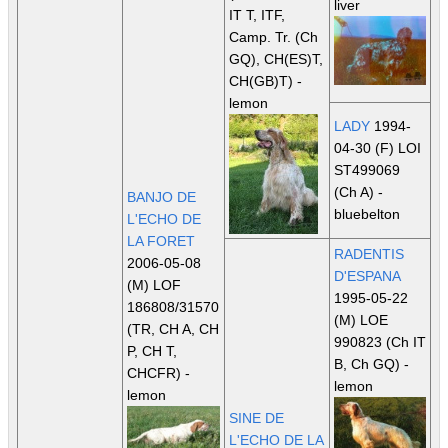
liver
IT T, ITF,
Camp. Tr. (Ch
GQ), CH(ES)T,
CH(GB)T)
-
lemon
LADY
1994-
04-30 (F) LOI
ST499069
(Ch A)
-
BANJO DE
bluebelton
L'ECHO DE
LA FORET
RADENTIS
2006-05-08
D'ESPANA
(M) LOF
1995-05-22
186808/31570
(M) LOE
(TR, CH A, CH
990823
(Ch IT
P, CH T,
B, Ch GQ)
-
CHCFR)
-
lemon
lemon
SINE DE
L'ECHO DE LA