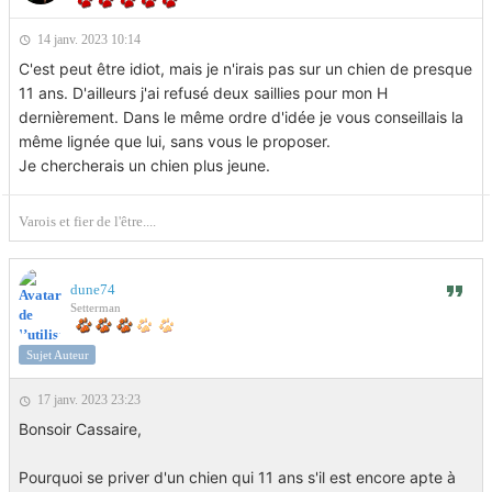
un de ces chiots.
14 janv. 2023 10:14
J’avais pensé à Hugh ou ces fils pour sa polyvalence et sa
C'est peut être idiot, mais je n'irais pas sur un chien de presque
génétique (écho de la forêt)
11 ans. D'ailleurs j'ai refusé deux saillies pour mon H
dernièrement. Dans le même ordre d'idée je vous conseillais la
J’espère que vous voyez un peu plus ou je veux aller. ;)
même lignée que lui, sans vous le proposer.
Je chercherais un chien plus jeune.
Varois et fier de l'être....
dune74
Setterman
Sujet Auteur
17 janv. 2023 23:23
Bonsoir Cassaire,
Pourquoi se priver d'un chien qui 11 ans s'il est encore apte à