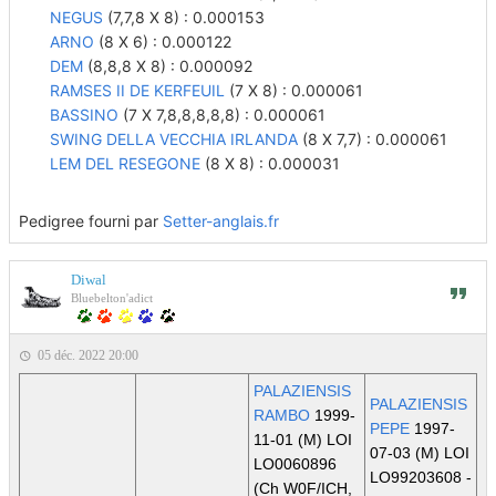
NEGUS
(7,7,8 X 8) : 0.000153
ARNO
(8 X 6) : 0.000122
DEM
(8,8,8 X 8) : 0.000092
RAMSES II DE KERFEUIL
(7 X 8) : 0.000061
BASSINO
(7 X 7,8,8,8,8,8) : 0.000061
SWING DELLA VECCHIA IRLANDA
(8 X 7,7) : 0.000061
LEM DEL RESEGONE
(8 X 8) : 0.000031
Pedigree fourni par
Setter-anglais.fr
Diwal
Bluebelton'adict
05 déc. 2022 20:00
PALAZIENSIS
PALAZIENSIS
RAMBO
1999-
PEPE
1997-
11-01 (M) LOI
07-03 (M) LOI
LO0060896
LO99203608 -
(Ch W0F/ICH,