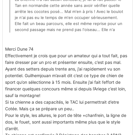
Tan en normandie cette année sans avoir vérifier quelle
arrête les cocotes posé... Mal m'en à pris ! Avec le boulot
je n'ai pas eu le temps de m'en occuper sérieusement.
Elle fait un beau parcours, elle est même reprise pour un
second passage mais ne prend pas l'oiseau... Elle n'a
chassé que du gibier naturel et n'a prêté aucune attention
à la perdrix posée. Le TAC sur gibier naturel j'aimerais bien
lui faire passer. Je pense qu'elle en a largement le
Merci Dune 74
potentiel.
Effectivement je crois que pour un amateur qui a tout fait, pas
Elle très fléchi et couché quand l'oiseau est dans un
faire dresser par un pro et présenter ensuite, c’est pas mal.
périmètre restreint autour de la chienne avec une
Ayant des setters depuis trente ans, j’ai rapidement vu son
tendance de plus en plus marqué à se coucher.
potentiel. Guilhemjouan m’avait dit c’est ce type de chien de
J'entend bien que se sont les grand chien qui font les
sport qu’on sélectionne à 15 mois. Ensuite j’ai fait l’effort de
grands pédigrées. Mais quand on a pas la chance de
financer quelques concours même si depuis l’Ariege c’est loin,
pouvoir se rendre sur le terrain pour voir les cabots courir
sauf la montagne!
il me semble interessant de regarder les titres... mais pas
Si ta chienne a des capacités, le TAC lui permettrait d’etre
que, voir dans quelle conditions ils sont glané et de
discuter avec des personnes (coe sur le forum) qui ont pu
Cotée. Mais ça se prépare un peu..
voir les chiens ou leurs descendant sur le terrain.
Pour le style, les allures, le port de tête +chanfrein, la ligne de
Le propriétaire fait sont chien à 60% mais c'est quand
dos, le fouet, sont aussi importants même plus que le style
même mieux de partir sur une bonne base quand on veut
d’arrêt.
développer sa souche.