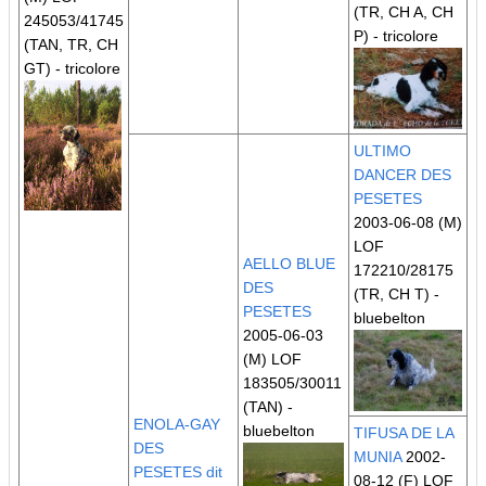
(TR, CH A, CH
245053/41745
P)
- tricolore
(TAN, TR, CH
GT)
- tricolore
ULTIMO
DANCER DES
PESETES
2003-06-08 (M)
LOF
AELLO BLUE
172210/28175
DES
(TR, CH T)
-
PESETES
bluebelton
2005-06-03
(M) LOF
183505/30011
(TAN)
-
ENOLA-GAY
bluebelton
TIFUSA DE LA
DES
MUNIA
2002-
PESETES dit
08-12 (F) LOF