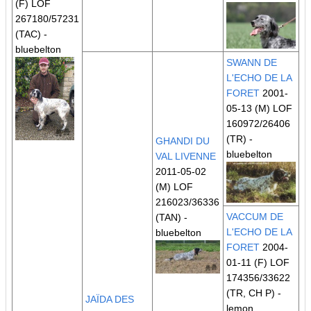
(F) LOF
267180/57231
(TAC)
-
bluebelton
SWANN DE
L'ECHO DE LA
FORET
2001-
05-13 (M) LOF
160972/26406
(TR)
-
GHANDI DU
bluebelton
VAL LIVENNE
2011-05-02
(M) LOF
216023/36336
VACCUM DE
(TAN)
-
L'ECHO DE LA
bluebelton
FORET
2004-
01-11 (F) LOF
174356/33622
(TR, CH P)
-
JAÏDA DES
lemon