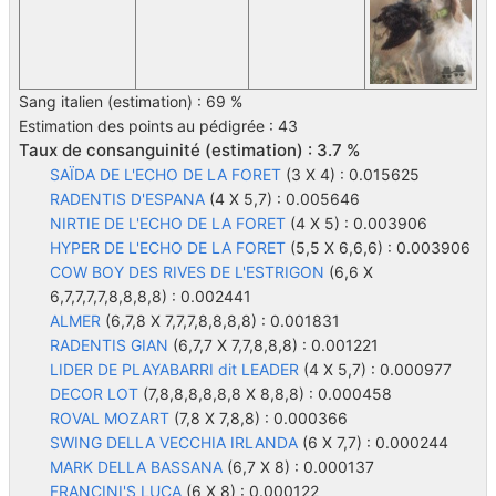
Sang italien (estimation) : 69 %
Estimation des points au pédigrée : 43
Taux de consanguinité (estimation) : 3.7 %
SAÏDA DE L'ECHO DE LA FORET
(3 X 4) : 0.015625
RADENTIS D'ESPANA
(4 X 5,7) : 0.005646
NIRTIE DE L'ECHO DE LA FORET
(4 X 5) : 0.003906
HYPER DE L'ECHO DE LA FORET
(5,5 X 6,6,6) : 0.003906
COW BOY DES RIVES DE L'ESTRIGON
(6,6 X
6,7,7,7,7,8,8,8,8) : 0.002441
ALMER
(6,7,8 X 7,7,7,8,8,8,8) : 0.001831
RADENTIS GIAN
(6,7,7 X 7,7,8,8,8) : 0.001221
LIDER DE PLAYABARRI dit LEADER
(4 X 5,7) : 0.000977
DECOR LOT
(7,8,8,8,8,8,8 X 8,8,8) : 0.000458
ROVAL MOZART
(7,8 X 7,8,8) : 0.000366
SWING DELLA VECCHIA IRLANDA
(6 X 7,7) : 0.000244
MARK DELLA BASSANA
(6,7 X 8) : 0.000137
FRANCINI'S LUCA
(6 X 8) : 0.000122