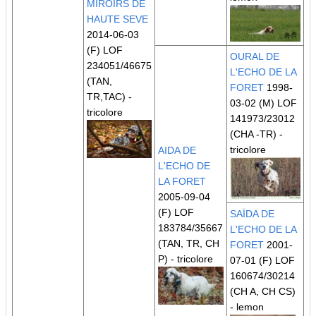
MIROIRS DE
HAUTE SEVE
2014-06-03
(F) LOF
OURAL DE
234051/46675
L'ECHO DE LA
(TAN,
FORET
1998-
TR,TAC)
-
03-02 (M) LOF
tricolore
141973/23012
(CHA -TR)
-
tricolore
AIDA DE
L'ECHO DE
LA FORET
2005-09-04
(F) LOF
SAÏDA DE
183784/35667
L'ECHO DE LA
(TAN, TR, CH
FORET
2001-
P)
- tricolore
07-01 (F) LOF
160674/30214
(CH A, CH CS)
- lemon