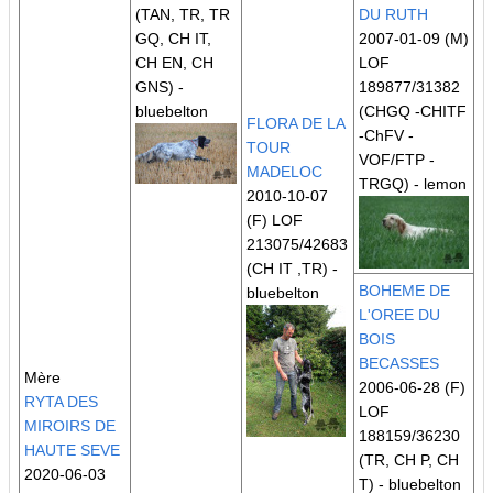
(TAN, TR, TR
DU RUTH
GQ, CH IT,
2007-01-09 (M)
CH EN, CH
LOF
GNS)
-
189877/31382
bluebelton
(CHGQ -CHITF
FLORA DE LA
-ChFV -
TOUR
VOF/FTP -
MADELOC
TRGQ)
- lemon
2010-10-07
(F) LOF
213075/42683
(CH IT ,TR)
-
BOHEME DE
bluebelton
L'OREE DU
BOIS
BECASSES
Mère
2006-06-28 (F)
RYTA DES
LOF
MIROIRS DE
188159/36230
HAUTE SEVE
(TR, CH P, CH
2020-06-03
T)
- bluebelton