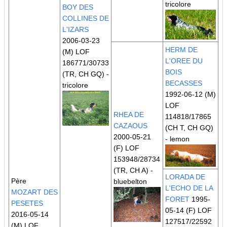
tricolore
BOY DES
COLLINES DE
L'IZARS
2006-03-23
HERM DE
(M) LOF
L'OREE DU
186771/30733
BOIS
(TR, CH GQ)
-
BECASSES
tricolore
1992-06-12 (M)
LOF
RHEA DE
114818/17865
CAZAOUS
(CH T, CH GQ)
2000-05-21
- lemon
(F) LOF
153948/28734
(TR, CH A)
-
LORADA DE
Père
bluebelton
L'ECHO DE LA
MOZART DES
FORET
1995-
PESETES
05-14 (F) LOF
2016-05-14
127517/22592
(M) LOF