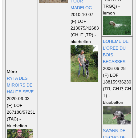
TOUR
TRGQ)
-
MADELOC
lemon
2010-10-07
(F) LOF
213075/42683
(CH IT ,TR)
-
BOHEME DE
bluebelton
L'OREE DU
BOIS
BECASSES
2006-06-28
Mère
(F) LOF
RYTA DES
188159/36230
MIROIRS DE
(TR, CH P, CH
HAUTE SEVE
T)
-
2020-06-03
bluebelton
(F) LOF
267180/57231
(TAC)
-
bluebelton
SWANN DE
L'ECHO DE