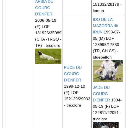
ARBIA DU
151332/28179 -
GOURG
lemon
D'ENFER
IDO DE LA
2006-05-19
MAZORRA dit
(F) LOF
IRUN
1993-07-
181926/35089
05 (M) LOF
(CHA -TRGQ -
123995/17830
TR)
- tricolore
(TR, CH CS)
-
bluebelton
PUCE DU
GOURG
D'ENFER
1999-12-10
JADE DU
(F) LOF
GOURG
152129/29032
D'ENFER
1994-
- tricolore
05-19 (F) LOF
122811/22091 -
tricolore