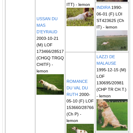
ITT)
- lemon
INDIRA
1990-
06-01 (F) LOI
USSAN DU
ST423625
(Ch
MAS
IT)
- lemon
D'EYRAUD
2003-10-21
(M) LOF
173466/28517
LAZZI DE
(CHGQ TRGQ
MALAUSE
CHITF)
-
1995-12-15 (M)
lemon
LOF
ROMANCE
130695/20981
DU VAL DU
(CHP TR CH.T.)
RUTH
2000-
- lemon
05-10 (F) LOF
153660/28766
(Ch P)
-
lemon