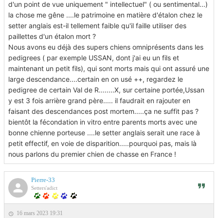
d'un point de vue uniquement " intellectuel" ( ou sentimental...)
la chose me gêne ....le patrimoine en matière d'étalon chez le
setter anglais est-il tellement faible qu'il faille utiliser des
paillettes d'un étalon mort ?
Nous avons eu déjà des supers chiens omniprésents dans les
pedigrees ( par exemple USSAN, dont j'ai eu un fils et
maintenant un petit fils), qui sont morts mais qui ont assuré une
large descendance....certain en on usé ++, regardez le
pedigree de certain Val de R........X, sur certaine portée,Ussan
y est 3 fois arrière grand père..... il faudrait en rajouter en
faisant des descendances post mortem.....ça ne suffit pas ?
bientôt la fécondation in vitro entre parents morts avec une
bonne chienne porteuse ....le setter anglais serait une race à
petit effectif, en voie de disparition.....pourquoi pas, mais là
nous parlons du premier chien de chasse en France !
Pierre-33
Setters'adict
16 mars 2023 19:31