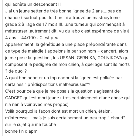
qui achète un descendant !!
J'ai un jeune setter de très bonne lignée de 2 ans....pas de
chance ( surtout pour lui!) on lui a trouvé un mastocytome
grade 2 à l'age de 17 mois !!!...une tumeur qui commençait à
métastaser .autrement dit, vu du labo c'est espérance de vie à
4 ans = 44/100 . C'est peu
Apparemment, la génétique a une place prépondérante dans
ce type de maladie ( appelons le par son nom = cancer), alors
je me pose la question , les USSAN, GERNIKA, GOLNIKOVA qui
composent le pedigree de mon chien, à quel age sont ils morts
? de quoi ?
A quoi bon acheter un top cador si la lignée est polluée par
certaines " prédispositions malheureuses"?
C'est pour cela que je me posais la question s'agissant de
GADGET qui est mort jeune ( très certainement d'une chose qui
n'a rien à voir avec mes propos)
Voilà pourquoi la façon dont est mort un chien, étalon,
m’intéresse....mais je suis certainement un peu trop " chaud"
sur le sujet qui me touche
bonne fin d'apm