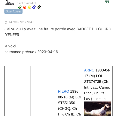
Bluebelton'adict
Sujet Auteur
14 mars 2023 20:49
J'ai vu qu'il y avait une future portée avec GADGET DU GOURG
D'ENFER
la voici
naissance prévue : 2023-04-16
ARNO
1988-04-
17 (M) LOI
ST374735
(Ch.
Int. Lav., Camp.
FIERO
1996-
Ripr., Ch. Ital.
08-10 (M) LOI
Lav.)
- lemon
ST551356
(CHGQ, Ch
ITF, Ch IB, Ch