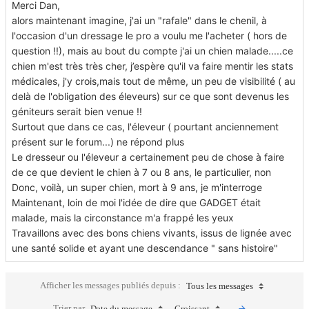
Merci Dan,
alors maintenant imagine, j'ai un "rafale" dans le chenil, à
l'occasion d'un dressage le pro a voulu me l'acheter ( hors de
question !!), mais au bout du compte j'ai un chien malade.....ce
chien m'est très très cher, j’espère qu'il va faire mentir les stats
médicales, j'y crois,mais tout de même, un peu de visibilité ( au
delà de l'obligation des éleveurs) sur ce que sont devenus les
géniteurs serait bien venue !!
Surtout que dans ce cas, l'éleveur ( pourtant anciennement
présent sur le forum...) ne répond plus
Le dresseur ou l'éleveur a certainement peu de chose à faire
de ce que devient le chien à 7 ou 8 ans, le particulier, non
Donc, voilà, un super chien, mort à 9 ans, je m'interroge
Maintenant, loin de moi l'idée de dire que GADGET était
malade, mais la circonstance m'a frappé les yeux
Travaillons avec des bons chiens vivants, issus de lignée avec
une santé solide et ayant une descendance " sans histoire"
Afficher les messages publiés depuis :
Tous les messages
Trier par
Date du message
Croissant