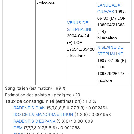
- tricolore
LANDE AUX
GRAVES
1997-
05-30 (M) LOF
VENUS DE
138064/21688
STEPHALINE
(TR)
-
2004-04-24
bluebelton
(F) LOF
NISLAINE DE
175541/35480
STEPHALINE
- tricolore
1997-07-05 (F)
LOF
139379/26473 -
tricolore
Sang italien (estimation) : 69 %
Estimation des points au pédigrée : 29
Taux de consanguinité (estimation) : 1.2 %
RADENTIS GIAN
(5,7,8,8,8 X 7,7,8,8) : 0.002464
IDO DE LA MAZORRA dit IRUN
(4 X 6) : 0.001953
RADENTIS D'ESPANA
(5 X 6) : 0.001099
DEM
(7,7,7,8 X 7,8,8,8) : 0.001068