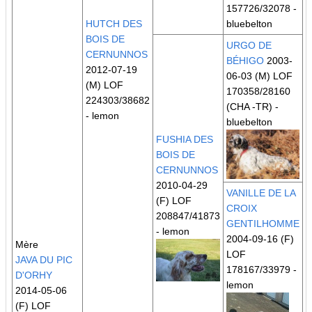
157726/32078 -
HUTCH DES
bluebelton
BOIS DE
URGO DE
CERNUNNOS
BÉHIGO
2003-
2012-07-19
06-03 (M) LOF
(M) LOF
170358/28160
224303/38682
(CHA -TR)
-
- lemon
bluebelton
FUSHIA DES
BOIS DE
CERNUNNOS
2010-04-29
VANILLE DE LA
(F) LOF
CROIX
208847/41873
GENTILHOMME
- lemon
2004-09-16 (F)
Mère
LOF
JAVA DU PIC
178167/33979 -
D'ORHY
lemon
2014-05-06
(F) LOF