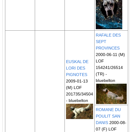
RAFALE DES
SEPT
PROVINCES
2000-06-11 (M)
LOF
EUSKAL DE
154241/26514
LORI DES
(TR)
-
PIGNOTES
bluebelton
2009-01-13
(M) LOF
201735/34504
- bluebelton
ROMANE DU
POULIT SAN
DANIS
2000-08-
07 (F) LOF