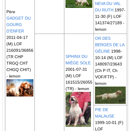
NEVA DU VAL
DU RUTH
1997-
Père
11-30 (F) LOF
GADGET DU
141374/27189 -
GOURG
lemon
D'ENFER
2011-04-17
OR DES
(M) LOF
BERGES DE LA
216091/36856
GÉLINE
1998-
SPHINX DU
(TR CHP
10-14 (M) LOF
MIÈGE SOLE
TRGQ CHT
148097/23643
2001-07-31
CHGQ CHIT)
(Ch P IT, Ch
(M) LOF
- lemon
VOF/FTP)
-
161515/26055
lemon
(TR)
- lemon
PIE DE
MALAUSE
1999-10-01 (F)
LOF