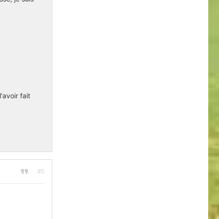
avoir fait
#5