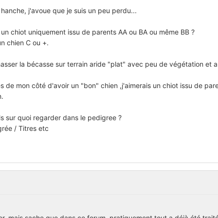
 hanche, j'avoue que je suis un peu perdu...
re un chiot uniquement issu de parents AA ou BA ou même BB ?
un chien C ou +.
asser la bécasse sur terrain aride "plat" avec peu de végétation et a
 de mon côté d'avoir un "bon" chien ,j'aimerais un chiot issu de pare
n.
ls sur quoi regarder dans le pedigree ?
rée / Titres etc
r, mais sache que dans ce forum, pratiquement tout a déjà été trait