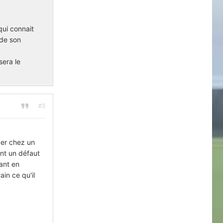
qui connait
 de son
sera le
#3
ver chez un
ant un défaut
sant en
ain ce qu'il