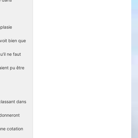
plasie
voit bien que
'il ne faut
aient pu être
 classant dans
 donneront
une cotation