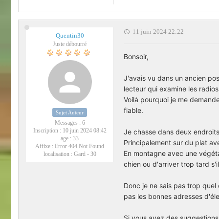
11 juin 2024 22:22
Quentin30
Juste débourré
Bonsoir,
J'avais vu dans un ancien po
lecteur qui examine les radios
Voilà pourquoi je me demande 
fiable.
Sujet Auteur
Messages :
6
Inscription :
10 juin 2024 08:42
Je chasse dans deux endroits
age :
33
Principalement sur du plat av
Affixe :
Error 404 Not Found
En montagne avec une végétat
localisation :
Gard - 30
chien ou d'arriver trop tard s'
Donc je ne sais pas trop quel 
pas les bonnes adresses d'él
Si vous avez des suggestions 