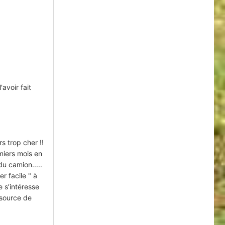
avoir fait
s trop cher !!
miers mois en
du camion.....
r facile " à
e s’intéresse
 source de