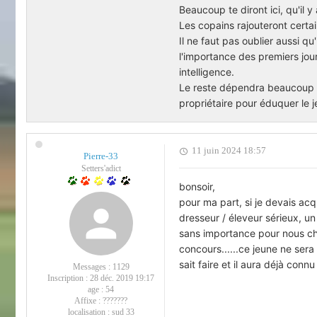
Beaucoup te diront ici, qu'il y
Les copains rajouteront certai
Il ne faut pas oublier aussi q
l'importance des premiers jou
intelligence.
Le reste dépendra beaucoup d
propriétaire pour éduquer le j
11 juin 2024 18:57
Pierre-33
Setters'adict
bonsoir,
pour ma part, si je devais acq
dresseur / éleveur sérieux, un
sans importance pour nous chas
concours......ce jeune ne sera 
sait faire et il aura déjà connu
Messages :
1129
Inscription :
28 déc. 2019 19:17
age :
54
Affixe :
???????
localisation :
sud 33