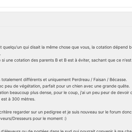
st quelqu'un qui disait la même chose que vous, la cotation dépend
.
si une cotation des parents B et B est à éviter, sachant que ce n'est
 totalement différents et uniquement Perdreau / Faisan / Bécasse.
ec peu de végétation, parfait pour un chien avec une grande quête.
ion beaucoup plus dense, pour le coup, j'ai un peu peur de devoir
il est à 300 mètres.
critère regarder sur un pedigree et je suis nouveau sur le forum donc
eveurs/Dresseurs pour le moment :)
d'éleveurs ou de portées dans le sud qui pourrait convenir à ma chas