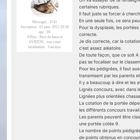
certaines rubriques.
Il faut juste se forcer à cherc
En une seule fois, ce sera peut-
Messages :
4741
Pour la dysplasie, les portée
Inscription :
01 janv. 2012 20:58
age :
66
correcte.
Affixe :
Rive du haou et
Je dis correcte, car la cotat
AYRTON , tout court
localisation :
Vaucluse
c'est assez aléatoire.
De toute façon, que ce soit A o
pas se focaliser sur le classe
Pour les pédigrées, il faut au
transmisent par les parents e
Il y a beaucoup à dire et les 
Lignés concours, avec dans les
Lignées plus orientées chass
La cotation de la portée dépen
les différents concours travail
Les parents peuvent être cla
une portée cotée 9.
Le nombre de points pédigrée
de points obtenus en concour