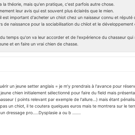
 a la théorie, mais qu'en pratique, c'est parfois autre chose.
nement leur avis qui est souvent plus éclairés que le mien.
u'il est important d'acheter un chiot chez un naisseur connu et réputé 
rs de naissance pour la sociabilisation du chiiot et le développement
u temps qu'on va leur accorder et de l'expérience du chasseur qui 
eune et en faire un vrai chien de chasse.
uérir un jeune setter anglais = je m'y prendrais à l'avance pour réser
 jeune chien initialement sélectionné pour faire du field mais présent
seur ( points relevant par exemple de l'allure...) mais étant pénali
pas un chiot, il te coutera quelques euros mais te montrera sur le terr
 un dressage pro.....Dysplasie a ou b .......