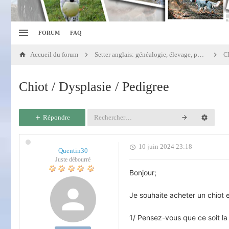
FORUM
FAQ
Accueil du forum
Setter anglais: généalogie, élevage, portées
Chiot / Dysplasie / Pedigree
Répondre
10 juin 2024 23:18
Quentin30
Juste débourré
Bonjour;
Je souhaite acheter un chiot 
1/ Pensez-vous que ce soit la