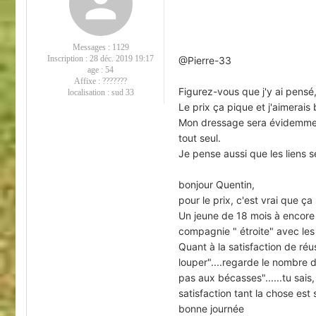
Messages :
1129
Inscription :
28 déc. 2019 19:17
@Pierre-33
age :
54
Affixe :
???????
Figurez-vous que j'y ai pensé,
localisation :
sud 33
Le prix ça pique et j'aimerais
Mon dressage sera évidemment 
tout seul.
Je pense aussi que les liens s
bonjour Quentin,
pour le prix, c'est vrai que ça
Un jeune de 18 mois à encore 
compagnie " étroite" avec les 
Quant à la satisfaction de réu
louper"....regarde le nombre d
pas aux bécasses"......tu sais
satisfaction tant la chose est
bonne journée