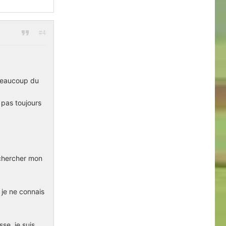
#4
 beaucoup du
 pas toujours
 chercher mon
 je ne connais
se, je suis