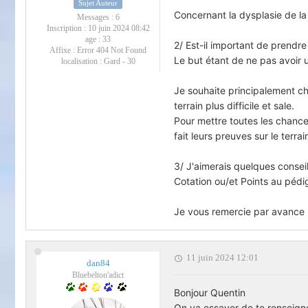
Sujet Auteur
Concernant la dysplasie de la
Messages :
6
Inscription :
10 juin 2024 08:42
age :
33
2/ Est-il important de prend
Affixe :
Error 404 Not Found
Le but étant de ne pas avoir 
localisation :
Gard - 30
Je souhaite principalement ch
terrain plus difficile et sale.
Pour mettre toutes les chances
fait leurs preuves sur le terrai
3/ J'aimerais quelques consei
Cotation ou/et Points au pédig
Je vous remercie par avance
11 juin 2024 12:01
dan84
Bluebelton'adict
Bonjour Quentin
On va essayer de te renseigne