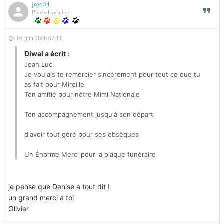
jojo34
Bluebelton'adict
04 juin 2026 07:11
Diwal a écrit :
Jean Luc,
Je voulais te remercier sincèrement pour tout ce que tu
as fait pour Mireille
Ton amitié pour nôtre Mimi Nationale
Ton accompagnement jusqu'à son départ
d'avoir tout géré pour ses obsèques
Un Énorme Merci pour la plaque funéraire
Je sais aussi que la cagnotte sera entre bonne mains , tu
vas gérer au mieux
je pense que Denise a tout dit !
un grand merci a toi
Mireille pense très fort à toi !
Olivier