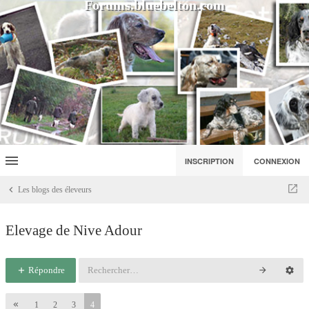
Forums.bluebelton.com
INSCRIPTION
CONNEXION
Les blogs des éleveurs
Elevage de Nive Adour
Répondre
1
2
3
4