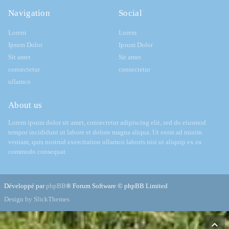
Navigation
Social
Lorem
Lorem
Ipsum Dolor
Ipsum Dolor
Sit amet
Sit amet
consectetur
consectetur
ullamco
About us
Lorem ipsum dolor sit amet, consectetur adipiscing elit, sed do eiusmod
tempor incididunt ut labore et dolore magna aliqua. Ut enim ad minim
veniam, quis nostrud exercitation ullamco laboris nisi ut aliquip ex ea
commodo consequat.
Développé par
phpBB
® Forum Software © phpBB Limited
Design by SlickThemes