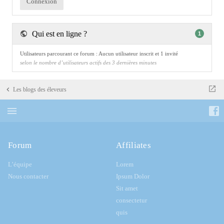
Qui est en ligne ?
1
Utilisateurs parcourant ce forum : Aucun utilisateur inscrit et 1 invité
selon le nombre d’utilisateurs actifs des 3 dernières minutes
Les blogs des éleveurs
Forum
Affiliates
L’équipe
Lorem
Nous contacter
Ipsum Dolor
Sit amet
consectetur
quis