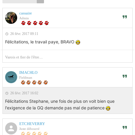
cassaire
Admin
26 févr. 2017 09:11
Félicitations, le travail paye, BRAVO
Varois et fier de l'être....
IMACHLO
Fieldman
26 févr. 2017 16:02
Félicitations Stephane, une fois de plus on voit bien que
l'exigence de la GQ demande pas mal de patience
ETCHEVERRY
Juste débourré