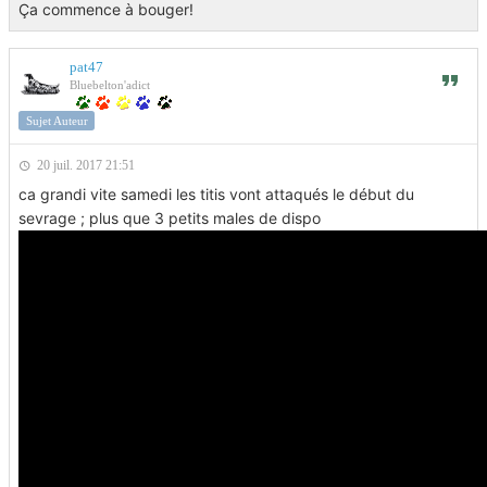
Ça commence à bouger!
pat47
Bluebelton'adict
Sujet Auteur
20 juil. 2017 21:51
ca grandi vite samedi les titis vont attaqués le début du
sevrage ; plus que 3 petits males de dispo