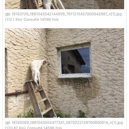
18193726_1881043542144009_7611215457900642687_n[1].jpg
(112.1 Kio) Consulté 14596 fois
18195069_1881043555477341_5870222158700800814_n[1].jpg
(120.87 Kio) Consulté 14596 fois