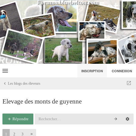
Forums.bluebelton.com
INSCRIPTION
CONNEXION
Les blogs des éleveurs
Elevage des monts de guyenne
Répondre
1
2
3