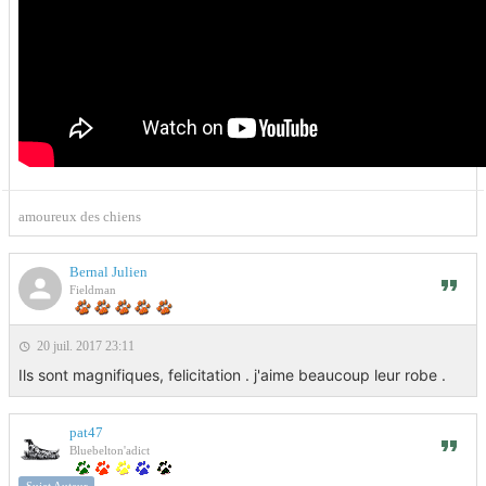
amoureux des chiens
Bernal Julien
Fieldman
20 juil. 2017 23:11
Ils sont magnifiques, felicitation . j'aime beaucoup leur robe .
pat47
Bluebelton'adict
Sujet Auteur