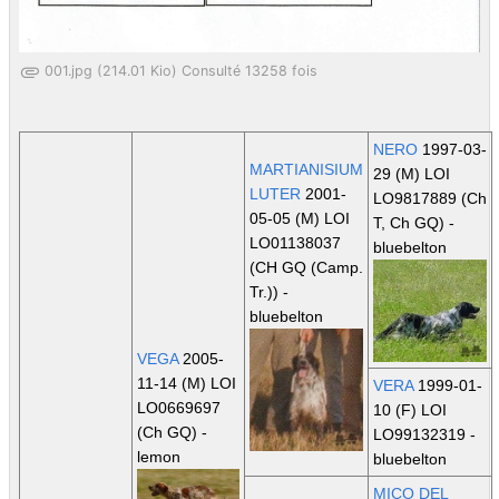
001.jpg (214.01 Kio) Consulté 13258 fois
NERO
1997-03-
MARTIANISIUM
29 (M) LOI
LUTER
2001-
LO9817889
(Ch
05-05 (M) LOI
T, Ch GQ)
-
LO01138037
bluebelton
(CH GQ (Camp.
Tr.))
-
bluebelton
VEGA
2005-
11-14 (M) LOI
VERA
1999-01-
LO0669697
10 (F) LOI
(Ch GQ)
-
LO99132319 -
lemon
bluebelton
MICO DEL