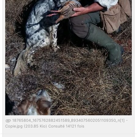
18765804_1675762882451589_8934075602051109350_n[1] -
Copie.jpg (203.85 Kio) Consulté 14121 fois