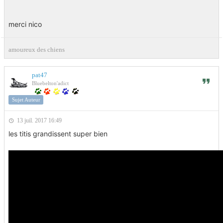
merci nico
amoureux des chiens
pat47
Bluebelton'adict
Sujet Auteur
13 juil. 2017 16:49
les titis grandissent super bien