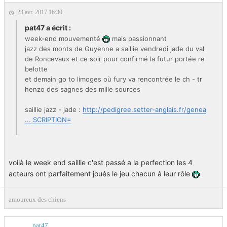
23 avr. 2017 16:30
pat47 a écrit :
week-end mouvementé
mais passionnant
jazz des monts de Guyenne a saillie vendredi jade du val
de Roncevaux et ce soir pour confirmé la futur portée re
belotte
et demain go to limoges où fury va rencontrée le ch - tr
henzo des sagnes des mille sources
saillie jazz - jade :
http://pedigree.setter-anglais.fr/genea
... SCRIPTION=
saillie henzo - fury :
http://pedigree.setter-
anglais.fr/genea ... SCRIPTION=
voilà le week end saillie c'est passé a la perfection les 4
acteurs ont parfaitement joués le jeu chacun à leur rôle
amoureux des chiens
pat47