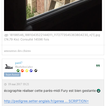
18198546_1881043522144011_1172773545363804230_n[1].jpg
(74.79 Kio) Consulté 14596 fois
amoureux des chiens
pat47
Bluebelton'adict
Sujet Auteur
19 mai 2017 19:21
écographie réaliser cette parès-midi Fury est bien gestante
http://pedigree.setter-anglais.fr/genea ... SCRIPTION=