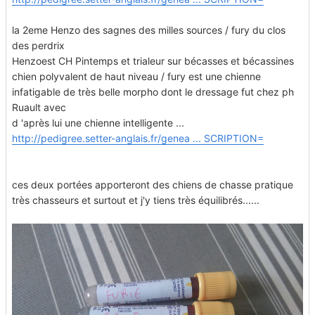
la 2eme Henzo des sagnes des milles sources / fury du clos
des perdrix
Henzoest CH Pintemps et trialeur sur bécasses et bécassines
chien polyvalent de haut niveau / fury est une chienne
infatigable de très belle morpho dont le dressage fut chez ph
Ruault avec
d 'après lui une chienne intelligente ...
http://pedigree.setter-anglais.fr/genea ... SCRIPTION=
ces deux portées apporteront des chiens de chasse pratique
très chasseurs et surtout et j'y tiens très équilibrés......