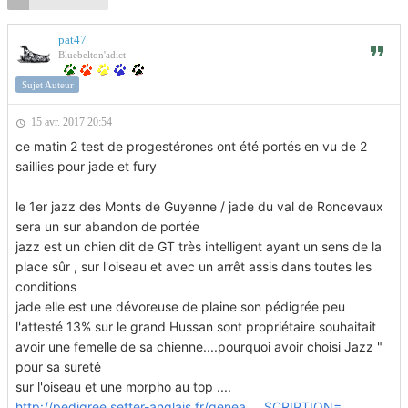
pat47
Bluebelton'adict
Sujet Auteur
15 avr. 2017 20:54
ce matin 2 test de progestérones ont été portés en vu de 2
saillies pour jade et fury
le 1er jazz des Monts de Guyenne / jade du val de Roncevaux
sera un sur abandon de portée
jazz est un chien dit de GT très intelligent ayant un sens de la
place sûr , sur l'oiseau et avec un arrêt assis dans toutes les
conditions
jade elle est une dévoreuse de plaine son pédigrée peu
l'attesté 13% sur le grand Hussan sont propriétaire souhaitait
avoir une femelle de sa chienne....pourquoi avoir choisi Jazz "
pour sa sureté
sur l'oiseau et une morpho au top ....
http://pedigree.setter-anglais.fr/genea ... SCRIPTION=