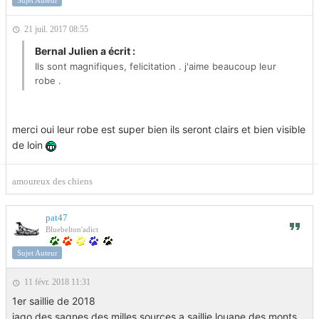
21 juil. 2017 08:55
Bernal Julien a écrit :
Ils sont magnifiques, felicitation . j'aime beaucoup leur
robe .
merci oui leur robe est super bien ils seront clairs et bien visible
de loin
amoureux des chiens
pat47
Bluebelton'adict
Sujet Auteur
11 févr. 2018 11:31
1er saillie de 2018
iago des sagnes des milles sources a saillie louane des monts