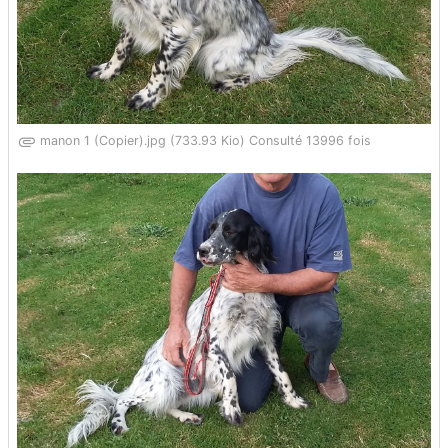
manon 1 (Copier).jpg (733.93 Kio) Consulté 13996 fois