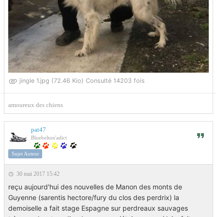
jingle 1.jpg (72.46 Kio) Consulté 14203 fois
amoureux des chiens
pat47
Bluebelton'adict
Sujet Auteur
30 mai 2017 15:42
reçu aujourd'hui des nouvelles de Manon des monts de
Guyenne (sarentis hectore/fury du clos des perdrix) la
demoiselle a fait stage Espagne sur perdreaux sauvages