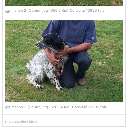
manon 2 (Copier).jpg (655.5 Kio) Consulté 13996 fois
manon 3 (Copier).jpg (628.24 Kio) Consulté 13996 fois
amoureux des chiens