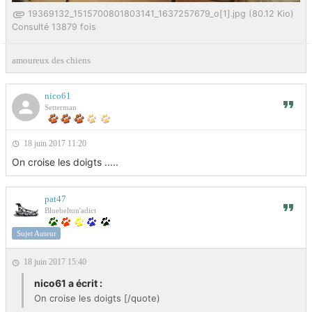
19369132_1515700801803141_1637257679_o[1].jpg (80.12 Kio)
Consulté 13879 fois
amoureux des chiens
nico61
Setterman
18 juin 2017 11:20
On croise les doigts .....
pat47
Bluebelton'adict
Sujet Auteur
18 juin 2017 15:40
nico61 a écrit :
On croise les doigts [/quote)