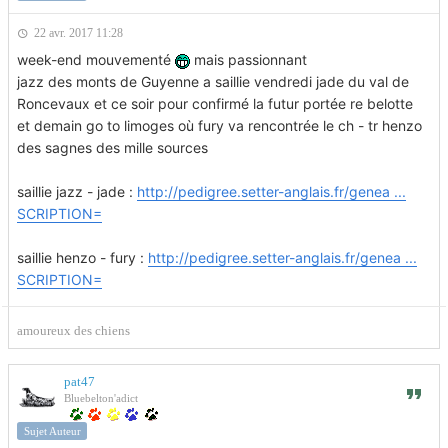
22 avr. 2017 11:28
week-end mouvementé
mais passionnant
jazz des monts de Guyenne a saillie vendredi jade du val de
Roncevaux et ce soir pour confirmé la futur portée re belotte
et demain go to limoges où fury va rencontrée le ch - tr henzo
des sagnes des mille sources
saillie jazz - jade :
http://pedigree.setter-anglais.fr/genea ...
SCRIPTION=
saillie henzo - fury :
http://pedigree.setter-anglais.fr/genea ...
SCRIPTION=
amoureux des chiens
pat47
Bluebelton'adict
Sujet Auteur