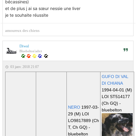
bécassines)
et de plus j ai sa sœur nessie une liver
je te souhaite réussite
amoureux des chiens
Diwal
Bluebelton'adict
03 janv. 2018 21:07
GUFO DI VAL
DI CHIANA
1994-04-01 (M)
LOI ST514177
(Ch GQ)
-
NERO
1997-03-
bluebelton
29 (M) LOI
LO9817889
(Ch
T, Ch GQ)
-
bluebelton