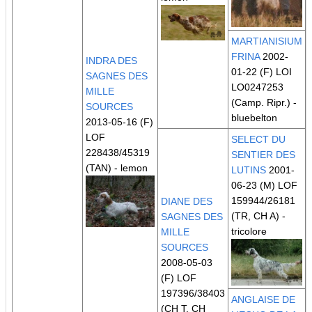
MARTIANISIUM
FRINA
2002-
INDRA DES
01-22 (F) LOI
SAGNES DES
LO0247253
MILLE
(Camp. Ripr.)
-
SOURCES
bluebelton
2013-05-16 (F)
LOF
SELECT DU
228438/45319
SENTIER DES
(TAN)
- lemon
LUTINS
2001-
06-23 (M) LOF
159944/26181
DIANE DES
(TR, CH A)
-
SAGNES DES
tricolore
MILLE
SOURCES
2008-05-03
(F) LOF
197396/38403
ANGLAISE DE
(CH T, CH