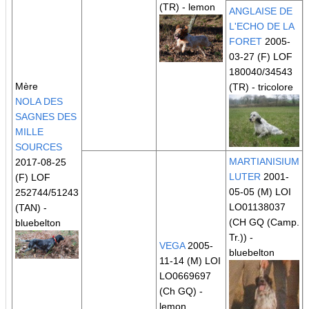
(TR)
- lemon
ANGLAISE DE
L'ECHO DE LA
FORET
2005-
03-27 (F) LOF
180040/34543
Mère
(TR)
- tricolore
NOLA DES
SAGNES DES
MILLE
SOURCES
MARTIANISIUM
2017-08-25
LUTER
2001-
(F) LOF
05-05 (M) LOI
252744/51243
LO01138037
(TAN)
-
(CH GQ (Camp.
bluebelton
Tr.))
-
VEGA
2005-
bluebelton
11-14 (M) LOI
LO0669697
(Ch GQ)
-
lemon