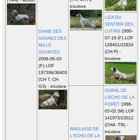
(TAN)
- lemon
tricolore
LIZA DU
SENTIER DES
LUTINS
1995-
DIANE DES
07-19 (F) LOF
SAGNES DES
128401/22824
MILLE
(CH P)
-
SOURCES
tricolore
2008-05-03
(F) LOF
197396/38403
(CH T, CH
GS)
- tricolore
OURAL DE
L'ECHO DE LA
FORET
1998-
03-02 (M) LOF
141973/23012
(CHA -TR)
-
ANGLAISE DE
tricolore
L'ECHO DE LA