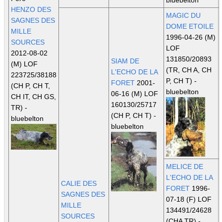
bluebelton
HENZO DES
MAGIC DU
SAGNES DES
DOME ETOILE
MILLE
1996-04-26 (M)
SOURCES
LOF
2012-08-02
131850/20893
SIAM DE
(M) LOF
(TR, CH A, CH
L'ECHO DE LA
223725/38188
P, CH T)
-
FORET
2001-
(CH P, CH T,
bluebelton
06-16 (M) LOF
CH IT, CH GS,
160130/25717
TR)
-
(CH P, CH T)
-
bluebelton
bluebelton
MELICE DE
L'ECHO DE LA
CALIE DES
FORET
1996-
SAGNES DES
07-18 (F) LOF
MILLE
134491/24628
SOURCES
(CHA TR)
-