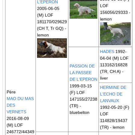
L'EPERON
LOF
2005-06-05
156056/29333 -
(M) LOF
lemon
181170/029629
(CH T, Tr GQ)
-
lemon
HADES
1992-
04-04 (M) LOF
113162/16828
PASSION DE
(TR, CH A)
-
LA PASSEE
liver
DE L'EPERON
1999-03-15
HERMINE DE
Père
(F) LOF
L'ECHO DE
MAO DU MAS
147155/27238
LANVAUX
DES
(TR)
-
1992-05-20 (F)
VERNETS
bluebelton
LOF
2016-08-09
114828/19437
(M) LOF
(TR)
- lemon
246772/44349