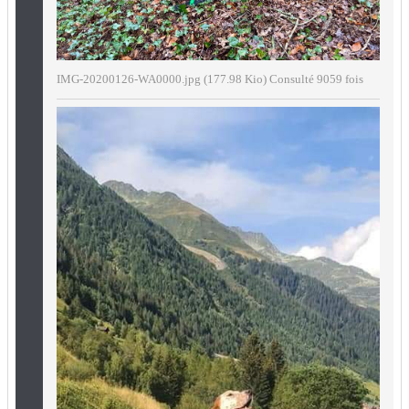
IMG-20200126-WA0000.jpg (177.98 Kio) Consulté 9059 fois