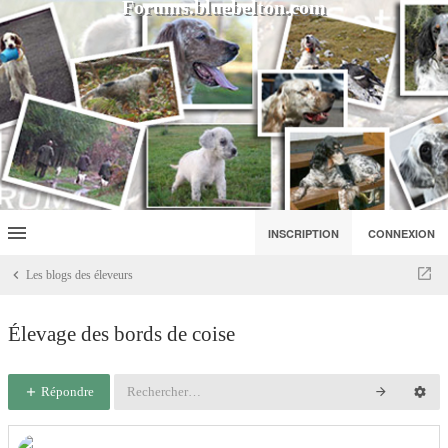
Forums.bluebelton.com
INSCRIPTION
CONNEXION
Les blogs des éleveurs
Élevage des bords de coise
Répondre