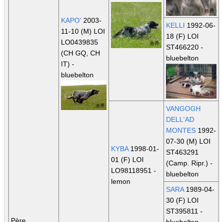
KAPO'
2003-
KELLI
1992-06-
11-10 (M) LOI
18 (F) LOI
LO0439835
ST466220 -
(CH GQ, CH
bluebelton
IT)
-
bluebelton
VANGOGH
DELL'AD
MONTES
1992-
07-30 (M) LOI
KYBA
1998-01-
ST463291
01 (F) LOI
(Camp. Ripr.)
-
LO98118951 -
bluebelton
lemon
SARA
1989-04-
30 (F) LOI
ST395811 -
Père