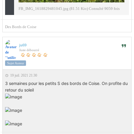
FB_IMG_1618829481045.jpg (81.51 Kio) Consulté 9059 fois
Des Bords de Coise
ju69
Juste débourré
Sujet Auteur
19 juil. 2021 21:30
3 semaines pour les petits S des bords de Coise. On profite du
retour du soleil