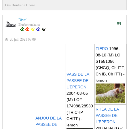
Des Bords de Coise
Diwal
Bluebelton'adict
20 juil. 2021 08:09
FIERO
1996-
08-10 (M) LOI
ST551356
(CHGQ, Ch ITF,
Ch IB, Ch ITT)
-
VASS DE LA
lemon
PASSEE DE
L'EPERON
2004-03-05
(M) LOF
174988/28539
RHÉA DE LA
(TR CHP
PASSEE DE
ANJOU DE LA
CHITF)
-
L'EPERON
PASSEE DE
lemon
2000-09-08 (F)