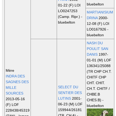
bluebelton
01-22 (F) LOI
LO0247253
MARTIANISIUM
(Camp. Ripr.)
-
DRINA
2000-
bluebelton
12-08 (F) LOI
LO0167926 -
bluebelton
NASH DU
POULIT SAN
DANIS
1997-
01-01 (M) LOF
136341/25088
Mère
(TR CHP CH.T.
INDRA DES
CHITF CHP
SAGNES DES
CHT. CHIT.
SELECT DU
MILLE
CH.T. CHITF /
SENTIER DES
SOURCES
CHBE.B
LUTINS
2001-
2013-05-16
CHES.B)
-
06-23 (M) LOF
(F) LOF
bluebelton
159944/26181
228438/45319
(TR, CH A)
-