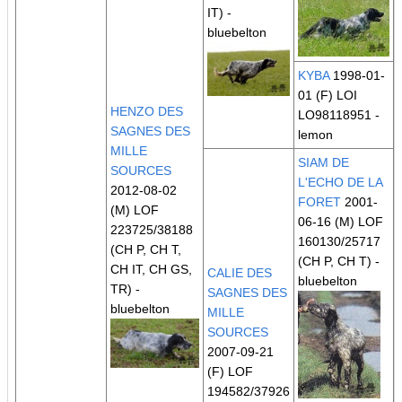
IT)
-
bluebelton
KYBA
1998-01-
01 (F) LOI
HENZO DES
LO98118951 -
SAGNES DES
lemon
MILLE
SIAM DE
SOURCES
L'ECHO DE LA
2012-08-02
FORET
2001-
(M) LOF
06-16 (M) LOF
223725/38188
160130/25717
(CH P, CH T,
(CH P, CH T)
-
CH IT, CH GS,
CALIE DES
bluebelton
TR)
-
SAGNES DES
bluebelton
MILLE
SOURCES
2007-09-21
(F) LOF
194582/37926