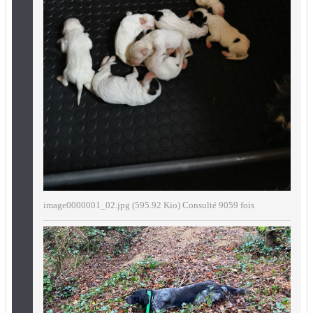
image0000001_02.jpg (595.92 Kio) Consulté 9059 fois