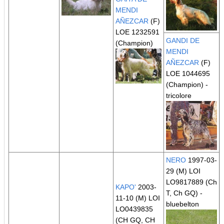
MENDI
AÑEZCAR
(F)
LOE 1232591
GANDI DE
(Champion)
MENDI
AÑEZCAR
(F)
LOE 1044695
(Champion)
-
tricolore
NERO
1997-03-
29 (M) LOI
LO9817889
(Ch
KAPO'
2003-
T, Ch GQ)
-
11-10 (M) LOI
bluebelton
LO0439835
(CH GQ, CH