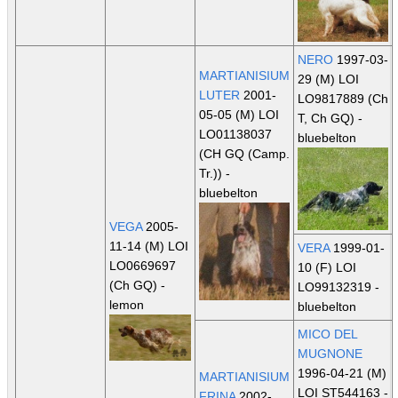
NERO
1997-03-
MARTIANISIUM
29 (M) LOI
LUTER
2001-
LO9817889
(Ch
05-05 (M) LOI
T, Ch GQ)
-
LO01138037
bluebelton
(CH GQ (Camp.
Tr.))
-
bluebelton
VEGA
2005-
11-14 (M) LOI
VERA
1999-01-
LO0669697
10 (F) LOI
(Ch GQ)
-
LO99132319 -
lemon
bluebelton
MICO DEL
MUGNONE
1996-04-21 (M)
MARTIANISIUM
LOI ST544163 -
FRINA
2002-