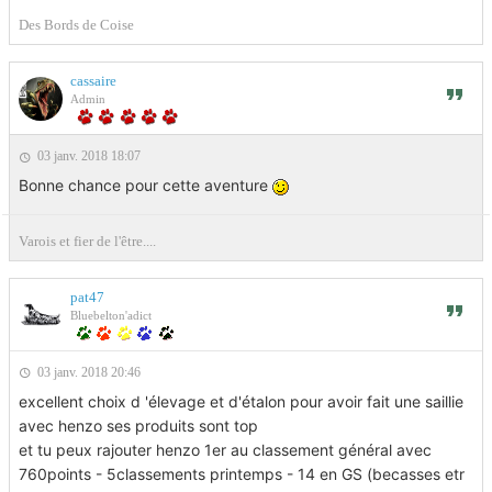
Des Bords de Coise
cassaire
Admin
03 janv. 2018 18:07
Bonne chance pour cette aventure
Varois et fier de l'être....
pat47
Bluebelton'adict
03 janv. 2018 20:46
excellent choix d 'élevage et d'étalon pour avoir fait une saillie
avec henzo ses produits sont top
et tu peux rajouter henzo 1er au classement général avec
760points - 5classements printemps - 14 en GS (becasses etr