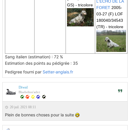
L'ECHO DE LA
GS)
- tricolore
FORET
2005-
03-27 (F) LOF
180040/34543
(TR)
- tricolore
Sang italien (estimation) : 72 %
Estimation des points au pédigrée : 35
Pedigree fourni par
Setter-anglais.fr
Diwal
Bluebelton'adict
20 juil. 2021 08:11
Plein de bonnes choses pour la suite