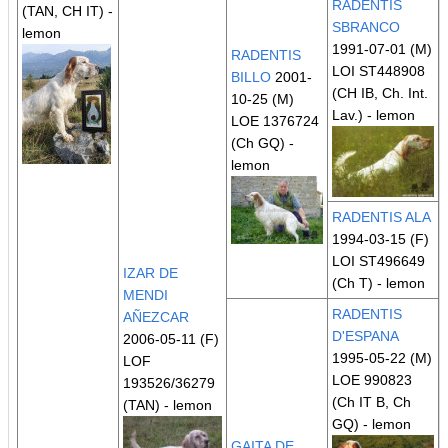
RADENTIS
(TAN, CH IT)
-
SBRANCO
lemon
1991-07-01 (M)
RADENTIS
LOI ST448908
BILLO
2001-
(CH IB, Ch. Int.
10-25 (M)
Lav.)
- lemon
LOE 1376724
(Ch GQ)
-
lemon
RADENTIS ALA
1994-03-15 (F)
LOI ST496649
IZAR DE
(Ch T)
- lemon
MENDI
RADENTIS
AÑEZCAR
D'ESPANA
2006-05-11 (F)
1995-05-22 (M)
LOF
LOE 990823
193526/36279
(Ch IT B, Ch
(TAN)
- lemon
GQ)
- lemon
GAITA DE