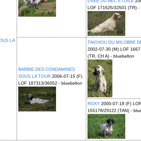
UVEE DU BEC ÉTOILE
200
LOF 171625/32501
(TR)
-
OUS LA
TAICHOU DU MILOBRE D
2002-07-30 (M) LOF 1667
(TR, CH A)
- bluebelton
BARBIE DES CONDAMINES
SOUS LA TOUR
2006-07-15 (F)
LOF 187313/36052 - bluebelton
ROXY
2000-07-18 (F) LO
155178/29122
(TAN)
- blu