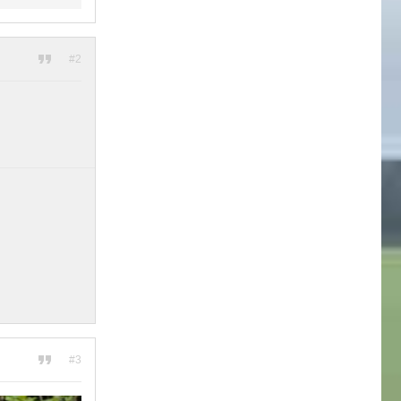
#2
#3