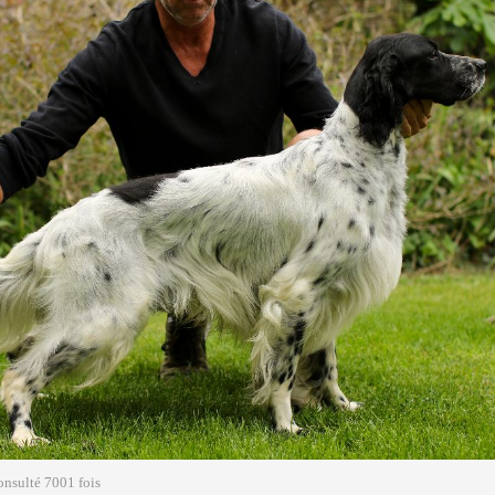
onsulté 7001 fois