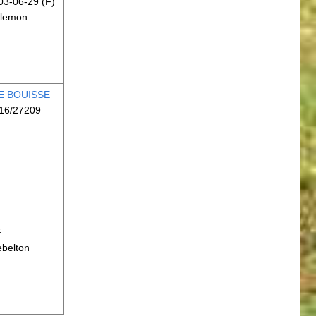
3-06-29 (F)
 lemon
E BOUISSE
16/27209
F
ebelton