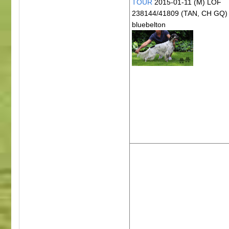
TOUR
2015-01-11 (M) LOF
238144/41809
(TAN, CH GQ)
bluebelton