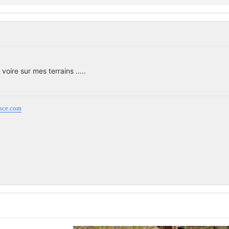
 voire sur mes terrains .....
ance.com