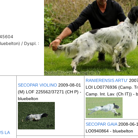
/45604
luebelton) / Dyspl. :
RANIERENSIS ARTU'
2007
SECOPAR VIOLINO
2009-08-01
LOI LO0776936
(Camp. Tr
(M) LOF 225562/37271
(CH P)
-
Camp. Int. Lav. (Ch IT))
- b
bluebelton
SECOPAR GAIA
2008-06-1
LO0940864 - bluebelton
S LA