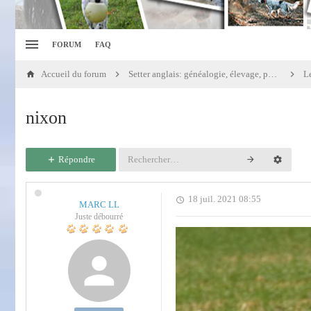
FORUM
FAQ
Accueil du forum
Setter anglais: généalogie, élevage, portées
Le
nixon
Répondre
18 juil. 2021 08:55
MARC LL
Juste débourré