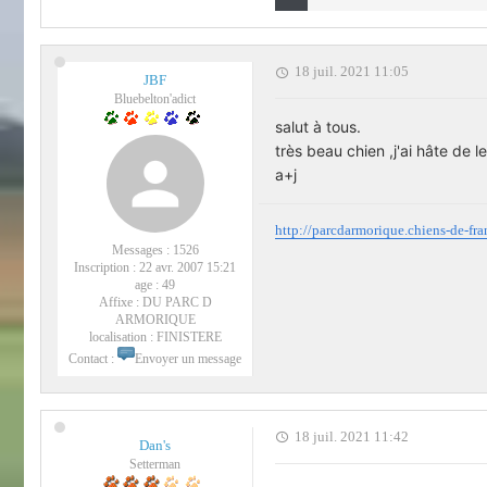
18 juil. 2021 11:05
JBF
Bluebelton'adict
salut à tous.
très beau chien ,j'ai hâte de le
a+j
http://parcdarmorique.chiens-de-fr
Messages :
1526
Inscription :
22 avr. 2007 15:21
age :
49
Affixe :
DU PARC D
ARMORIQUE
localisation :
FINISTERE
Contact :
Envoyer un message
18 juil. 2021 11:42
Dan's
Setterman