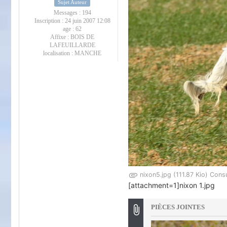
Sujet Auteur
Messages :
194
Inscription :
24 juin 2007 12:08
age :
62
Affixe :
BOIS DE
LAFEUILLARDE
localisation :
MANCHE
nixon5.jpg (111.87 Kio) Cons
[attachment=1]nixon 1.jpg
PIÈCES JOINTES