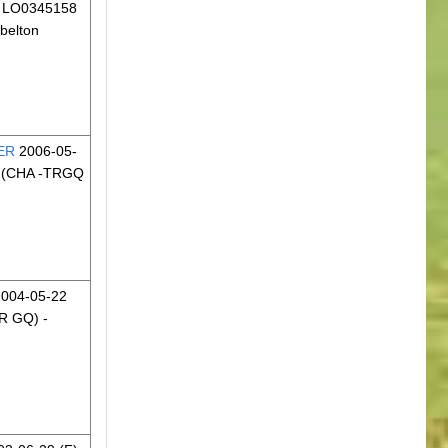
I LO0345158
belton
ER
2006-05-
(CHA -TRGQ
004-05-22
R GQ)
-