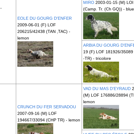
MIRO
2003-01-15 (M) LO
-
(Camp. Tr. (Ch GQ))
- blue
EOLE DU GOURG D'ENFER
2009-06-01 (F) LOF
206215/42438
(TAN ,TAC)
-
lemon
ARBIA DU GOURG D'ENF
19 (F) LOF 181926/35089
-TR)
- tricolore
VAD DU MAS D'EYRAUD
2
(M) LOF 176886/28894
(T
lemon
CRUNCH DU FER SERVADOU
2007-09-16 (M) LOF
194667/33094
(CHP TR)
- lemon