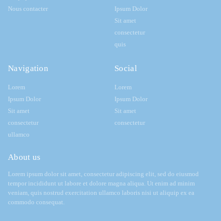
Nous contacter
Ipsum Dolor
Sit amet
consectetur
quis
Navigation
Social
Lorem
Lorem
Ipsum Dolor
Ipsum Dolor
Sit amet
Sit amet
consectetur
consectetur
ullamco
About us
Lorem ipsum dolor sit amet, consectetur adipiscing elit, sed do eiusmod
tempor incididunt ut labore et dolore magna aliqua. Ut enim ad minim
veniam, quis nostrud exercitation ullamco laboris nisi ut aliquip ex ea
commodo consequat.