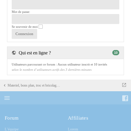
Mot de passe:
Se souvenir de moi
Qui est en ligne ?
10
Utilisateurs parcourant ce forum : Aucun utilisateur inscrit et 10 invités
selon le nombre d’utilisateurs actifs des 3 dernières minutes
Materiel, bons plan, troc et bricolage ..
Forum
Affiliates
L’équipe
Lorem