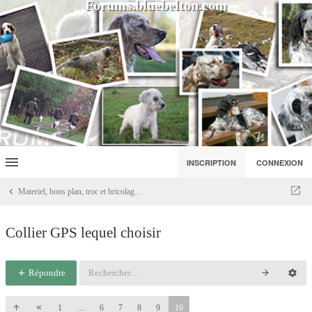
Forums.bluebelton.com
INSCRIPTION
CONNEXION
Materiel, bons plan, troc et bricolage ..
Collier GPS lequel choisir
Répondre
1
…
6
7
8
9
10