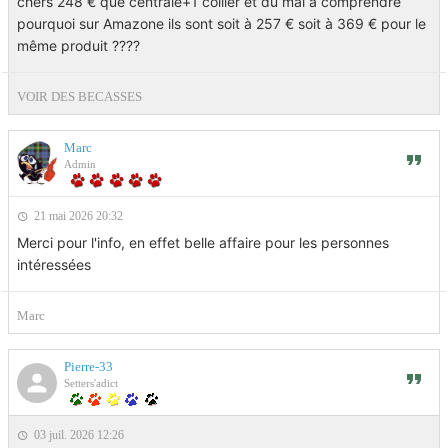
chers 248 € que centrale+1 collier et du mal à comprendre
pourquoi sur Amazone ils sont soit à 257 € soit à 369 € pour le
même produit ????
VOIR DES BECASSES
Marc
Admin
21 mai 2026 20:32
Merci pour l'info, en effet belle affaire pour les personnes
intéressées
Marc
Pierre-33
Setters'adict
03 juil. 2026 12:26