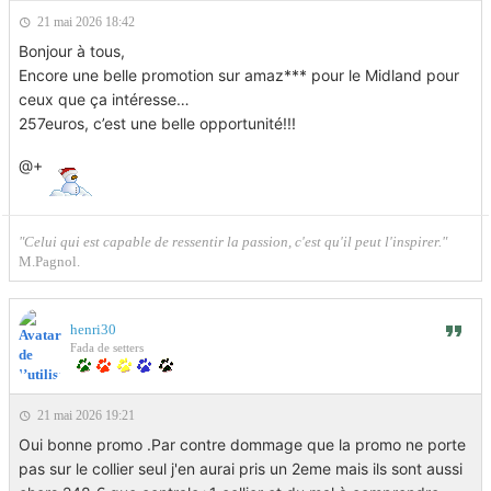
21 mai 2026 18:42
Bonjour à tous,
Encore une belle promotion sur amaz*** pour le Midland pour
ceux que ça intéresse…
257euros, c’est une belle opportunité!!!
@+
"Celui qui est capable de ressentir la passion, c'est qu'il peut l'inspirer."
M.Pagnol.
henri30
Fada de setters
21 mai 2026 19:21
Oui bonne promo .Par contre dommage que la promo ne porte
pas sur le collier seul j'en aurai pris un 2eme mais ils sont aussi