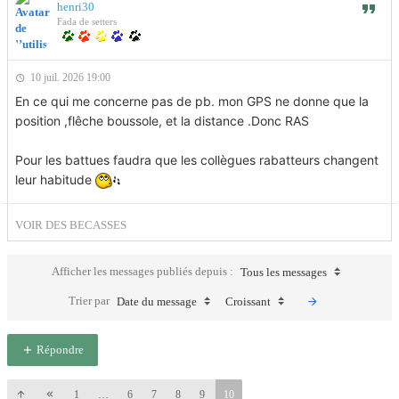
henri30
Fada de setters
10 juil. 2026 19:00
En ce qui me concerne pas de pb. mon GPS ne donne que la
position ,flêche boussole, et la distance .Donc RAS
Pour les battues faudra que les collègues rabatteurs changent
leur habitude
VOIR DES BECASSES
Afficher les messages publiés depuis :
Tous les messages
Trier par
Date du message
Croissant
Répondre
1
…
6
7
8
9
10