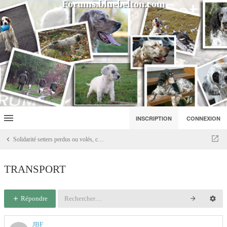
Forums.bluebelton.com
INSCRIPTION
CONNEXION
Solidarité setters perdus ou volés, coup de patte
TRANSPORT
Répondre
JBF