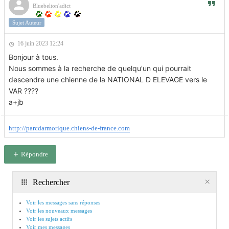
Bluebelton'adict
Sujet Auteur
16 juin 2023 12:24
Bonjour à tous.
Nous sommes à la recherche de quelqu'un qui pourrait
descendre une chienne de la NATIONAL D ELEVAGE vers le
VAR ????
a+jb
http://parcdarmorique.chiens-de-france.com
Répondre
Rechercher
Voir les messages sans réponses
Voir les nouveaux messages
Voir les sujets actifs
Voir mes messages