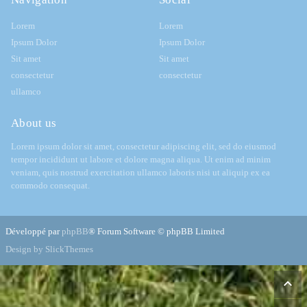
Lorem
Lorem
Ipsum Dolor
Ipsum Dolor
Sit amet
Sit amet
consectetur
consectetur
ullamco
About us
Lorem ipsum dolor sit amet, consectetur adipiscing elit, sed do eiusmod
tempor incididunt ut labore et dolore magna aliqua. Ut enim ad minim
veniam, quis nostrud exercitation ullamco laboris nisi ut aliquip ex ea
commodo consequat.
Développé par
phpBB
® Forum Software © phpBB Limited
Design by SlickThemes