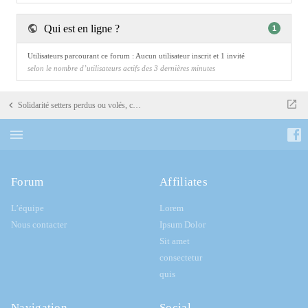
Qui est en ligne ?
1
Utilisateurs parcourant ce forum : Aucun utilisateur inscrit et 1 invité
selon le nombre d’utilisateurs actifs des 3 dernières minutes
Solidarité setters perdus ou volés, coup de patte
Forum
Affiliates
L’équipe
Lorem
Nous contacter
Ipsum Dolor
Sit amet
consectetur
quis
Navigation
Social