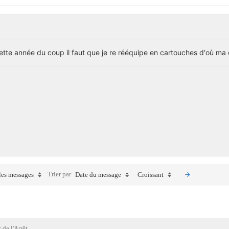
cette année du coup il faut que je re rééquipe en cartouches d'où ma 
Trier par
les messages
Date du message
Croissant
 de l'Arrêt