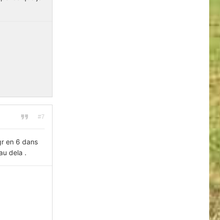
#7
gr en 6 dans
au dela .