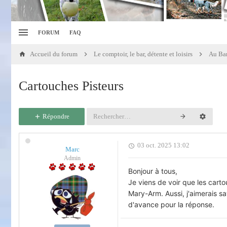
FORUM
FAQ
Accueil du forum
Le comptoir, le bar, détente et loisirs
Au Bar
Cartouches Pisteurs
Répondre
03 oct. 2025 13:02
Marc
Admin
Bonjour à tous,
Je viens de voir que les carto
Mary-Arm. Aussi, j'aimerais sav
d'avance pour la réponse.