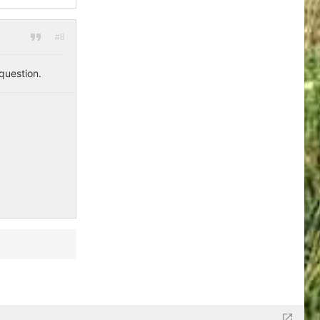
#8
question.