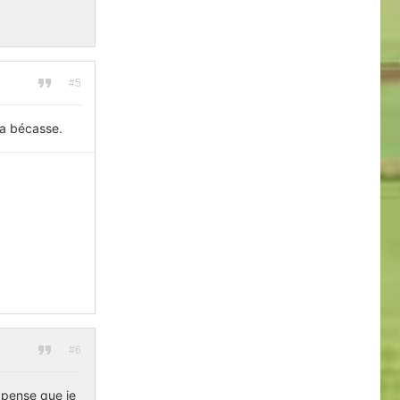
#5
la bécasse.
#6
 pense que je