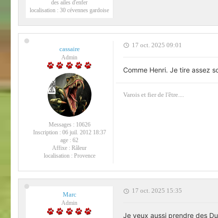
des ailes d'enfer
localisation :
30 cévennes gardoise
17 oct. 2025 09:01
cassaire
Admin
Comme Henri. Je tire assez s
Varois et fier de l'être....
Messages :
10626
Inscription :
06 juil. 2012 18:37
age :
62
Affixe :
Râleur
localisation :
Provence
17 oct. 2025 15:35
Marc
Admin
Je veux aussi prendre des Duo