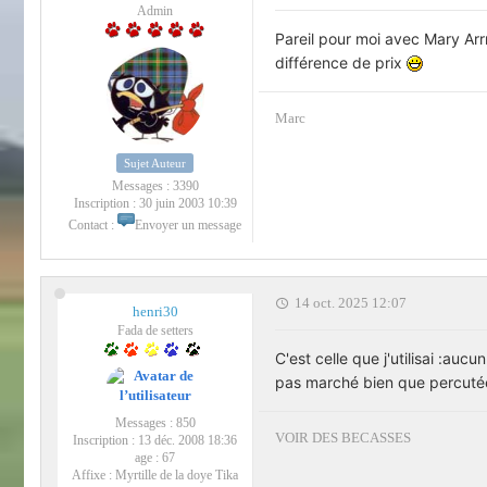
Admin
Pareil pour moi avec Mary Arrm,
différence de prix
Marc
Sujet Auteur
Messages :
3390
Inscription :
30 juin 2003 10:39
Contact :
Envoyer un message
14 oct. 2025 12:07
henri30
Fada de setters
C'est celle que j'utilisai :auc
pas marché bien que percutée 
Messages :
850
VOIR DES BECASSES
Inscription :
13 déc. 2008 18:36
age :
67
Affixe :
Myrtille de la doye Tika