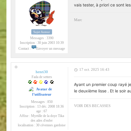
vais tester, à priori ce sont 
Marc
Sujet Auteur
Messages :
3390
Inscription :
30 juin 2003 10:39
Contact :
Envoyer un message
17 oct. 2025 16:43
henri30
Fada de setters
Ayant un premier coup rayé je
le deuxième lisse . Et le soir 
Messages :
850
VOIR DES BECASSES
Inscription :
13 déc. 2008 18:36
age :
67
Affixe :
Myrtille de la doye Tika
des ailes d'enfer
localisation :
30 cévennes gardoise