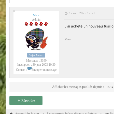
17 oct. 2025 19:21
Marc
Admin
J'ai acheté un nouveau fusil 
Marc
Sujet Auteur
Messages :
3390
Inscription :
30 juin 2003 10:39
Contact :
Envoyer un message
Afficher les messages publiés depuis :
Tous 
Répondre
Accueil du forum
Le comptoir, le bar, détente et loisirs
Au Bar