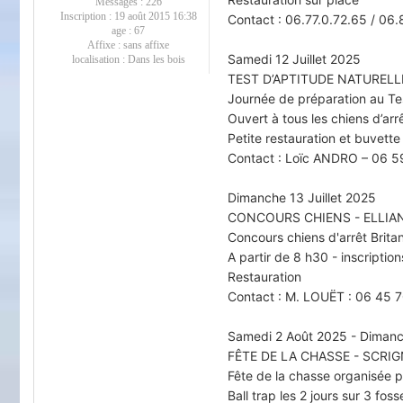
Messages :
226
Inscription :
19 août 2015 16:38
Contact : 06.77.0.72.65 / 06
age :
67
Affixe :
sans affixe
Samedi 12 Juillet 2025
localisation :
Dans les bois
TEST D’APTITUDE NATURELLE
Journée de préparation au Tes
Ouvert à tous les chiens d’arrê
Petite restauration et buvette
Contact : Loïc ANDRO – 06 
Dimanche 13 Juillet 2025
CONCOURS CHIENS - ELLIA
Concours chiens d'arrêt Brita
A partir de 8 h30 - inscription
Restauration
Contact : M. LOUËT : 06 45 
Samedi 2 Août 2025 - Diman
FÊTE DE LA CHASSE - SCRI
Fête de la chasse organisée p
Ball trap les 2 jours sur 3 foss