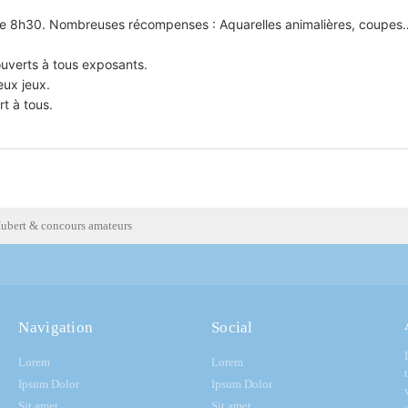
ir de 8h30. Nombreuses récompenses : Aquarelles animalières, coupes
ouverts à tous exposants.
eux jeux.
t à tous.
Hubert & concours amateurs
Navigation
Social
Lorem
Lorem
Ipsum Dolor
Ipsum Dolor
Sit amet
Sit amet