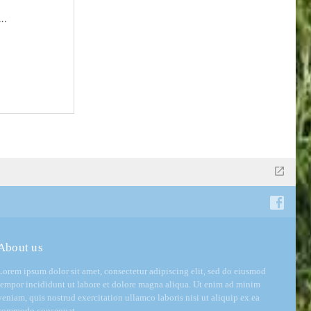
….
About us
Lorem ipsum dolor sit amet, consectetur adipiscing elit, sed do eiusmod
tempor incididunt ut labore et dolore magna aliqua. Ut enim ad minim
veniam, quis nostrud exercitation ullamco laboris nisi ut aliquip ex ea
commodo consequat.