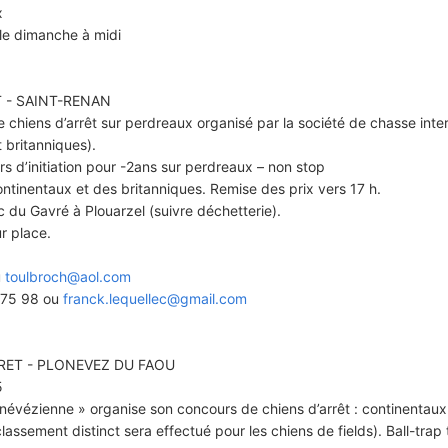
x
 le dimanche à midi
 - SAINT-RENAN
 chiens d’arrêt sur perdreaux organisé par la société de chasse int
 britanniques).
s d’initiation pour -2ans sur perdreaux – non stop
ontinentaux et des britanniques. Remise des prix vers 17 h.
du Gavré à Plouarzel (suivre déchetterie).
ur place.
u
toulbroch@aol.com
3 75 98 ou
franck.lequellec@gmail.com
RET - PLONEVEZ DU FAOU
5
névézienne » organise son concours de chiens d’arrêt : continentaux
lassement distinct sera effectué pour les chiens de fields). Ball-trap 