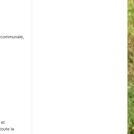
ercommunale,
 et
toute la