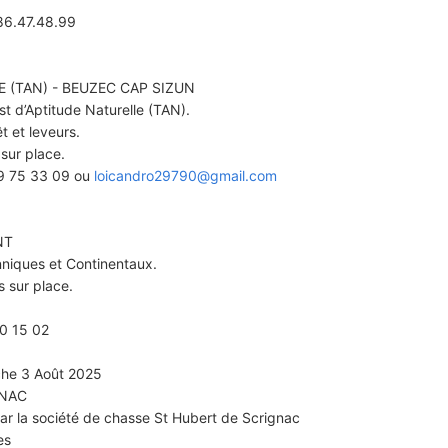
.86.47.48.99
 (TAN) - BEUZEC CAP SIZUN
t d’Aptitude Naturelle (TAN).
t et leveurs.
 sur place.
59 75 33 09 ou
loicandro29790@gmail.com
NT
nniques et Continentaux.
s sur place.
70 15 02
che 3 Août 2025
GNAC
ar la société de chasse St Hubert de Scrignac
es