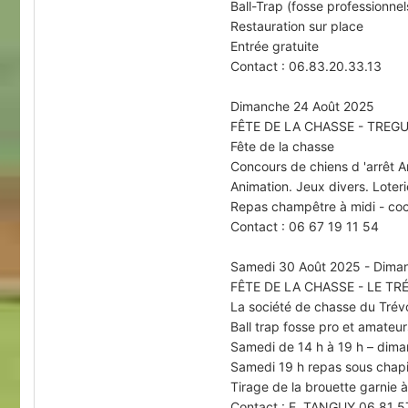
Ball-Trap (fosse professionne
Restauration sur place
Entrée gratuite
Contact : 06.83.20.33.13
Dimanche 24 Août 2025
FÊTE DE LA CHASSE - TRE
Fête de la chasse
Concours de chiens d 'arrêt A
Animation. Jeux divers. Loteri
Repas champêtre à midi - coc
Contact : 06 67 19 11 54
Samedi 30 Août 2025 - Dima
FÊTE DE LA CHASSE - LE T
La société de chasse du Trévo
Ball trap fosse pro et amateu
Samedi de 14 h à 19 h – dima
Samedi 19 h repas sous chapi
Tirage de la brouette garnie 
Contact : E. TANGUY 06 81 5