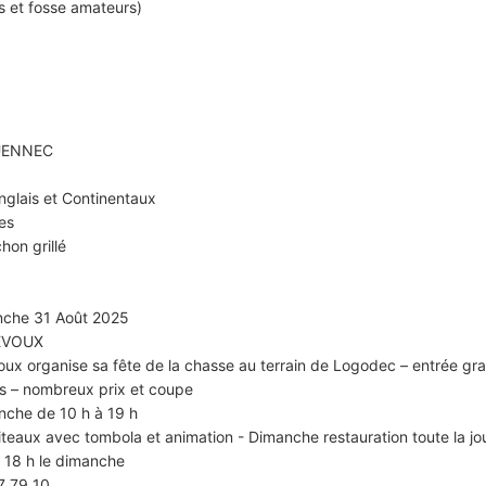
ls et fosse amateurs)
GUENNEC
nglais et Continentaux
es
hon grillé
nche 31 Août 2025
RÉVOUX
ux organise sa fête de la chasse au terrain de Logodec – entrée gra
rs – nombreux prix et coupe
nche de 10 h à 19 h
teaux avec tombola et animation - Dimanche restauration toute la jo
à 18 h le dimanche
7 79 10