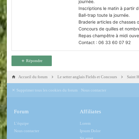
journée.
Inscriptions le matin à part
Ball-trap toute la journée.
Braderie articles de chasses 
Concours de quilles et nombr
Repas champêtre à midi ouver
Contact : 06 33 60 07 92
Répondre
Accueil du forum
Le setter anglais Fields et Concours
Saint 
Supprimer tous les cookies du forum
Nous contacter
Forum
Affiliates
L’équipe
Lorem
Nous contacter
Ipsum Dolor
Sit amet