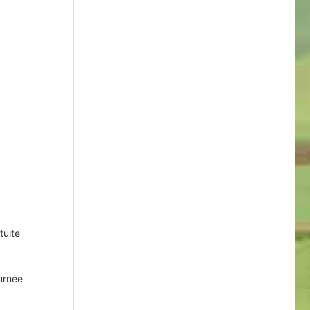
tuite
urnée