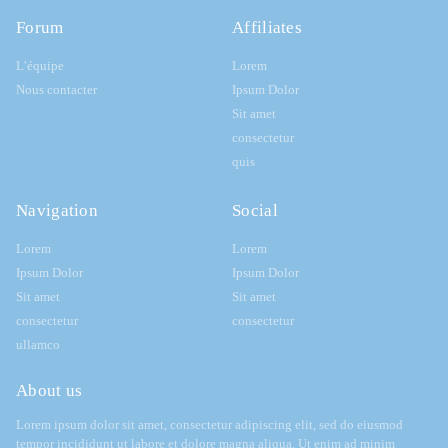
Forum
Affiliates
L’équipe
Lorem
Nous contacter
Ipsum Dolor
Sit amet
consectetur
quis
Navigation
Social
Lorem
Lorem
Ipsum Dolor
Ipsum Dolor
Sit amet
Sit amet
consectetur
consectetur
ullamco
About us
Lorem ipsum dolor sit amet, consectetur adipiscing elit, sed do eiusmod
tempor incididunt ut labore et dolore magna aliqua. Ut enim ad minim