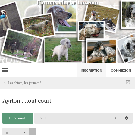
Forums.bluebelton.com
INSCRIPTION
CONNEXION
Les chiots, les jeunots !!
Ayrton ...tout court
Répondre
1
2
3