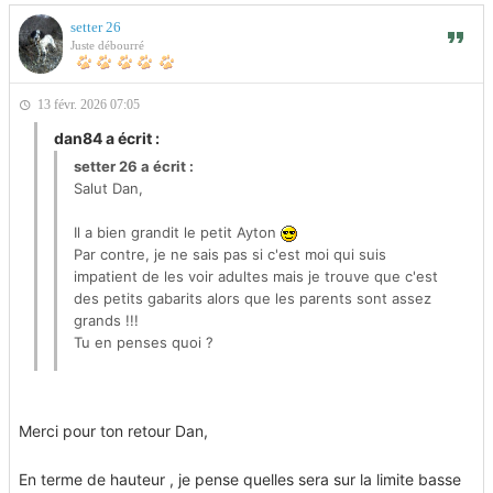
setter 26
Juste débourré
13 févr. 2026 07:05
dan84 a écrit :
setter 26 a écrit :
Salut Dan,
Il a bien grandit le petit Ayton
Par contre, je ne sais pas si c'est moi qui suis
impatient de les voir adultes mais je trouve que c'est
des petits gabarits alors que les parents sont assez
grands !!!
Tu en penses quoi ?
Bonne journée pluvieuse comme d'hab
Merci pour ton retour Dan,
Je pense la même chose que toi. Le mien sera au standart
sans problème mais je pense qu'il sera plus petit que son
En terme de hauteur , je pense quelles sera sur la limite basse