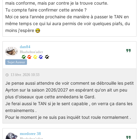
père qui fait 60.5 .
mais conforme, mais par contre je la trouve courte.
Ayrton devrait faire 57 ou 58 mais je ne pense pas plus.
Tu compte faire confirmer cette année ?
Par contre il a plus de poil que son père d'ailleurs il ne
Moi ce sera l'année prochaine de manière à passer le TAN en
craint pas la pluie et le froid , il toujours dehors tout
même temps ce qui lui aura permis de voir quelques piafs, du
mouillé alors qu'il peut se mettre à l'abrit dans les niches .
moins j'espère
dan84
Bluebelton'adict
Sujet Auteur
13 févr. 2026 10:33
Je pense aussi attendre de voir comment se débrouille les petit
Ayrton sur la saison 2026/2027 en espérant qu'on ait un peu
plus d'oiseaux que cette annéedans le Gard.
Je ferai aussi le TAN si je le sent capable , on verra ça dans les
entrainements .
Pour le moment je ne suis pas inquiét tout roule normalement .
mordoree 38
Bluebelton'adict