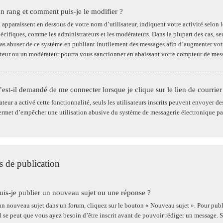
n rang et comment puis-je le modifier ?
i apparaissent en dessous de votre nom d’utilisateur, indiquent votre activité selon
spécifiques, comme les administrateurs et les modérateurs. Dans la plupart des cas, s
as abuser de ce système en publiant inutilement des messages afin d’augmenter votr
teur ou un modérateur pourra vous sanctionner en abaissant votre compteur de mes
est-il demandé de me connecter lorsque je clique sur le lien de courrier 
ateur a activé cette fonctionnalité, seuls les utilisateurs inscrits peuvent envoyer d
ermet d’empêcher une utilisation abusive du système de messagerie électronique par 
 de publication
s-je publier un nouveau sujet ou une réponse ?
un nouveau sujet dans un forum, cliquez sur le bouton « Nouveau sujet ». Pour publ
l se peut que vous ayez besoin d’être inscrit avant de pouvoir rédiger un message. S