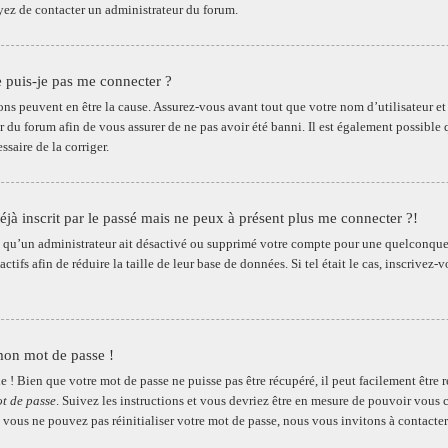
ayez de contacter un administrateur du forum.
 puis-je pas me connecter ?
ons peuvent en être la cause. Assurez-vous avant tout que votre nom d’utilisateur et v
 du forum afin de vous assurer de ne pas avoir été banni. Il est également possible q
essaire de la corriger.
déjà inscrit par le passé mais ne peux à présent plus me connecter ?!
le qu’un administrateur ait désactivé ou supprimé votre compte pour une quelconqu
nactifs afin de réduire la taille de leur base de données. Si tel était le cas, inscriv
mon mot de passe !
e ! Bien que votre mot de passe ne puisse pas être récupéré, il peut facilement être 
t de passe
. Suivez les instructions et vous devriez être en mesure de pouvoir vou
 vous ne pouvez pas réinitialiser votre mot de passe, nous vous invitons à contacte