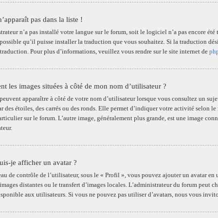
apparaît pas dans la liste !
trateur n’a pas installé votre langue sur le forum, soit le logiciel n’a pas encore é
 possible qu’il puisse installer la traduction que vous souhaitez. Si la traduction d
traduction. Pour plus d’informations, veuillez vous rendre sur le site internet de
ph
ent les images situées à côté de mon nom d’utilisateur ?
euvent apparaître à côté de votre nom d’utilisateur lorsque vous consultez un sujet
ar des étoiles, des carrés ou des ronds. Elle permet d’indiquer votre activité selon
particulier sur le forum. L’autre image, généralement plus grande, est une image con
teur.
s-je afficher un avatar ?
u de contrôle de l’utilisateur, sous le « Profil », vous pouvez ajouter un avatar en u
 images distantes ou le transfert d’images locales. L’administrateur du forum peut ch
isponible aux utilisateurs. Si vous ne pouvez pas utiliser d’avatars, nous vous invi