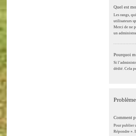
Quel est mo
Les rangs, qu
utilisateurs 
Merci de ne p
un administra
Pourquoi m’
Si l’administr
dédié. Cela p
Problèmes
Comment pui
Pour publier 
Répondre ». I