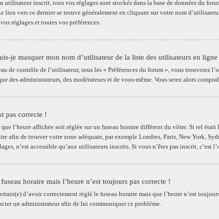
un utilisateur inscrit, tous vos réglages sont stockés dans la base de données du fo
. Le lien vers ce dernier se trouve généralement en cliquant sur votre nom d’utilisat
 vos réglages et toutes vos préférences.
s-je masquer mon nom d’utilisateur de la liste des utilisateurs en ligne
au de contrôle de l’utilisateur, sous les « Préférences du forum », vous trouverez l
 que des administrateurs, des modérateurs et de vous-même. Vous serez alors comptabi
t pas correcte !
e que l’heure affichée soit réglée sur un fuseau horaire différent du vôtre. Si tel étai
aire afin de trouver votre zone adéquate, par exemple Londres, Paris, New York, Sydn
lages, n’est accessible qu’aux utilisateurs inscrits. Si vous n’êtes pas inscrit, c’est l’
e fuseau horaire mais l’heure n’est toujours pas correcte !
ertain(e) d’avoir correctement réglé le fuseau horaire mais que l’heure n’est toujours
acter un administrateur afin de lui communiquer ce problème.