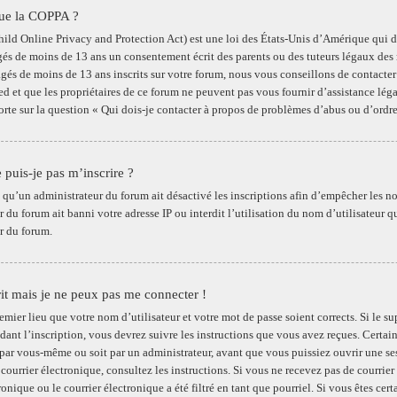
que la COPPA ?
ld Online Privacy and Protection Act) est une loi des États-Unis d’Amérique qui de
gés de moins de 13 ans un consentement écrit des parents ou des tuteurs légaux des 
gés de moins de 13 ans inscrits sur votre forum, nous vous conseillons de contacter 
 et que les propriétaires de ce forum ne peuvent pas vous fournir d’assistance légal
porte sur la question « Qui dois-je contacter à propos de problèmes d’abus ou d’ordre
 puis-je pas m’inscrire ?
le qu’un administrateur du forum ait désactivé les inscriptions afin d’empêcher les n
 du forum ait banni votre adresse IP ou interdit l’utilisation du nom d’utilisateur q
r du forum.
rit mais je ne peux pas me connecter !
remier lieu que votre nom d’utilisateur et votre mot de passe soient corrects. Si le 
dant l’inscription, vous devrez suivre les instructions que vous avez reçues. Certai
 par vous-même ou soit par un administrateur, avant que vous puissiez ouvrir une sess
 courrier électronique, consultez les instructions. Si vous ne recevez pas de courri
ronique ou le courrier électronique a été filtré en tant que pourriel. Si vous êtes cer