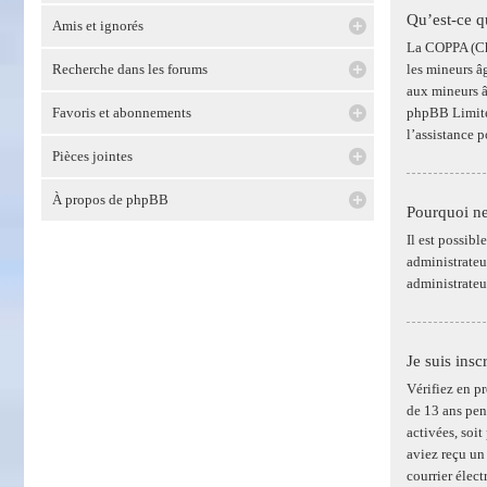
Qu’est-ce 
Amis et ignorés
La COPPA (Chi
Recherche dans les forums
les mineurs â
aux mineurs â
Favoris et abonnements
phpBB Limited
l’assistance 
Pièces jointes
À propos de phpBB
Pourquoi ne
Il est possib
administrateur
administrateu
Je suis insc
Vérifiez en p
de 13 ans pen
activées, soit
aviez reçu un
courrier élect