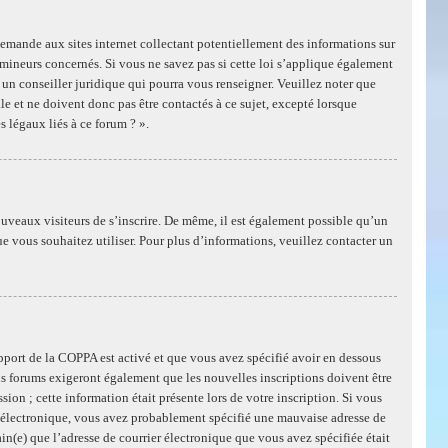
mande aux sites internet collectant potentiellement des informations sur
mineurs concernés. Si vous ne savez pas si cette loi s’applique également
un conseiller juridique qui pourra vous renseigner. Veuillez noter que
e et ne doivent donc pas être contactés à ce sujet, excepté lorsque
s légaux liés à ce forum ? ».
ouveaux visiteurs de s’inscrire. De même, il est également possible qu’un
ue vous souhaitez utiliser. Pour plus d’informations, veuillez contacter un
support de la COPPA est activé et que vous avez spécifié avoir en dessous
ns forums exigeront également que les nouvelles inscriptions doivent être
ion ; cette information était présente lors de votre inscription. Si vous
er électronique, vous avez probablement spécifié une mauvaise adresse de
tain(e) que l’adresse de courrier électronique que vous avez spécifiée était