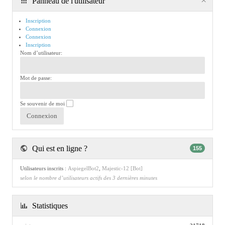
Panneau de l'utilisateur
Inscription
Connexion
Connexion
Inscription
Nom d’utilisateur:
Mot de passe:
Se souvenir de moi
Qui est en ligne ?
155
Utilisateurs inscrits :
AspiegelBot2
,
Majestic-12 [Bot]
selon le nombre d’utilisateurs actifs des 3 dernières minutes
Statistiques