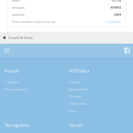
sujets
21718
messages
416692
membres
1864
Notre membre le plus récent est
sergedu64
Accueil du forum
Forum
Affiliates
L’équipe
Lorem
Nous contacter
Ipsum Dolor
Sit amet
consectetur
quis
Navigation
Social