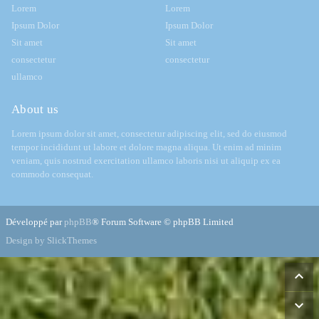
Lorem
Lorem
Ipsum Dolor
Ipsum Dolor
Sit amet
Sit amet
consectetur
consectetur
ullamco
About us
Lorem ipsum dolor sit amet, consectetur adipiscing elit, sed do eiusmod
tempor incididunt ut labore et dolore magna aliqua. Ut enim ad minim
veniam, quis nostrud exercitation ullamco laboris nisi ut aliquip ex ea
commodo consequat.
Développé par
phpBB
® Forum Software © phpBB Limited
Design by SlickThemes