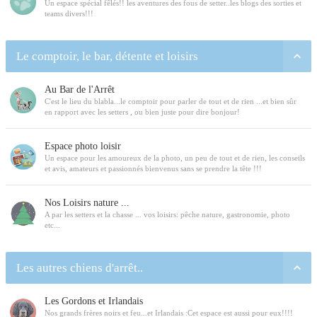
Un espace spécial fêlés!! les aventures des fous de setter..les blogs des sorties et
teams divers!!!
Le comptoir, le bar, détente et loisirs
Au Bar de l'Arrêt
C'est le lieu du blabla...le comptoir pour parler de tout et de rien ...et bien sûr
en rapport avec les setters , ou bien juste pour dire bonjour!
Espace photo loisir
Un espace pour les amoureux de la photo, un peu de tout et de rien, les conseils
et avis, amateurs et passionnés bienvenus sans se prendre la tête !!!
Nos Loisirs nature ...
A par les setters et la chasse ... vos loisirs: pêche nature, gastronomie, photo
etc...
Les autres chiens d'arrêt..
Les Gordons et Irlandais
Nos grands frères noirs et feu...et Irlandais :Cet espace est aussi pour eux!!!!