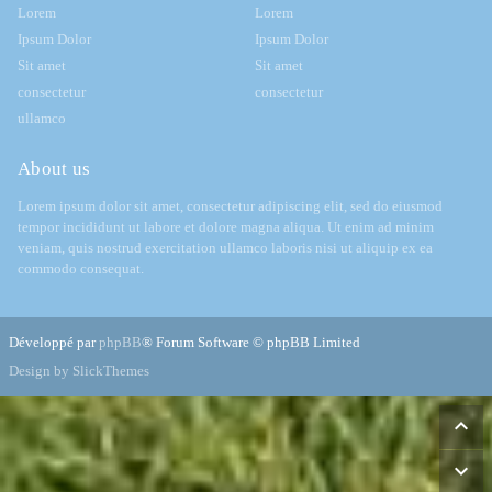
Lorem
Lorem
Ipsum Dolor
Ipsum Dolor
Sit amet
Sit amet
consectetur
consectetur
ullamco
About us
Lorem ipsum dolor sit amet, consectetur adipiscing elit, sed do eiusmod
tempor incididunt ut labore et dolore magna aliqua. Ut enim ad minim
veniam, quis nostrud exercitation ullamco laboris nisi ut aliquip ex ea
commodo consequat.
Développé par
phpBB
® Forum Software © phpBB Limited
Design by SlickThemes