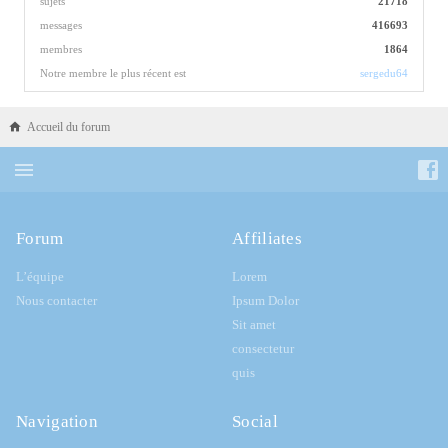
sujets
21718
messages
416693
membres
1864
Notre membre le plus récent est
sergedu64
Accueil du forum
Forum
Affiliates
L’équipe
Lorem
Nous contacter
Ipsum Dolor
Sit amet
consectetur
quis
Navigation
Social