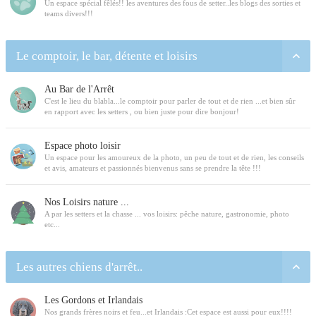
Un espace spécial fêlés!! les aventures des fous de setter..les blogs des sorties et
teams divers!!!
Le comptoir, le bar, détente et loisirs
Au Bar de l'Arrêt
C'est le lieu du blabla...le comptoir pour parler de tout et de rien ...et bien sûr
en rapport avec les setters , ou bien juste pour dire bonjour!
Espace photo loisir
Un espace pour les amoureux de la photo, un peu de tout et de rien, les conseils
et avis, amateurs et passionnés bienvenus sans se prendre la tête !!!
Nos Loisirs nature ...
A par les setters et la chasse ... vos loisirs: pêche nature, gastronomie, photo
etc...
Les autres chiens d'arrêt..
Les Gordons et Irlandais
Nos grands frères noirs et feu...et Irlandais :Cet espace est aussi pour eux!!!!