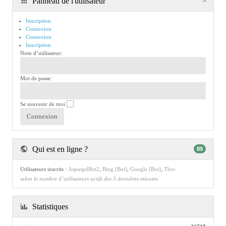
Panneau de l'utilisateur
Inscription
Connexion
Connexion
Inscription
Nom d’utilisateur:
Mot de passe:
Se souvenir de moi
Qui est en ligne ?
89
Utilisateurs inscrits :
AspiegelBot2
,
Bing [Bot]
,
Google [Bot]
,
Tbot
selon le nombre d’utilisateurs actifs des 3 dernières minutes
Statistiques