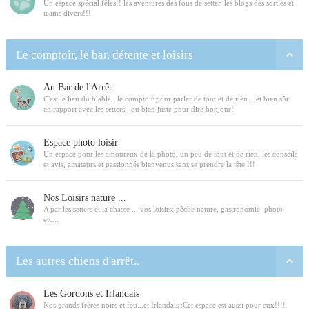
Un espace spécial fêlés!! les aventures des fous de setter..les blogs des sorties et
teams divers!!!
Le comptoir, le bar, détente et loisirs
Au Bar de l'Arrêt
C'est le lieu du blabla...le comptoir pour parler de tout et de rien ...et bien sûr
en rapport avec les setters , ou bien juste pour dire bonjour!
Espace photo loisir
Un espace pour les amoureux de la photo, un peu de tout et de rien, les conseils
et avis, amateurs et passionnés bienvenus sans se prendre la tête !!!
Nos Loisirs nature ...
A par les setters et la chasse ... vos loisirs: pêche nature, gastronomie, photo
etc...
Les autres chiens d'arrêt..
Les Gordons et Irlandais
Nos grands frères noirs et feu...et Irlandais :Cet espace est aussi pour eux!!!!