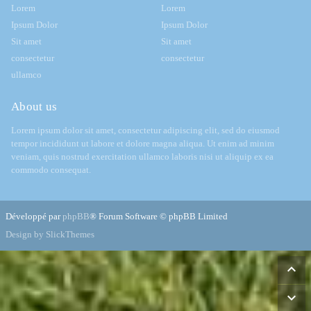
Lorem
Lorem
Ipsum Dolor
Ipsum Dolor
Sit amet
Sit amet
consectetur
consectetur
ullamco
About us
Lorem ipsum dolor sit amet, consectetur adipiscing elit, sed do eiusmod
tempor incididunt ut labore et dolore magna aliqua. Ut enim ad minim
veniam, quis nostrud exercitation ullamco laboris nisi ut aliquip ex ea
commodo consequat.
Développé par
phpBB
® Forum Software © phpBB Limited
Design by SlickThemes