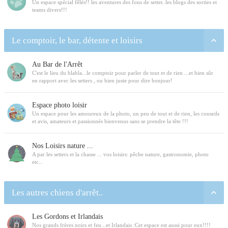
Un espace spécial fêlés!! les aventures des fous de setter..les blogs des sorties et
teams divers!!!
Le comptoir, le bar, détente et loisirs
Au Bar de l'Arrêt
C'est le lieu du blabla...le comptoir pour parler de tout et de rien ...et bien sûr
en rapport avec les setters , ou bien juste pour dire bonjour!
Espace photo loisir
Un espace pour les amoureux de la photo, un peu de tout et de rien, les conseils
et avis, amateurs et passionnés bienvenus sans se prendre la tête !!!
Nos Loisirs nature ...
A par les setters et la chasse ... vos loisirs: pêche nature, gastronomie, photo
etc...
Les autres chiens d'arrêt..
Les Gordons et Irlandais
Nos grands frères noirs et feu...et Irlandais :Cet espace est aussi pour eux!!!!