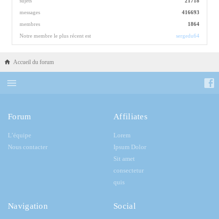
sujets
21718
messages
416693
membres
1864
Notre membre le plus récent est
sergedu64
Accueil du forum
Forum
Affiliates
L’équipe
Lorem
Nous contacter
Ipsum Dolor
Sit amet
consectetur
quis
Navigation
Social