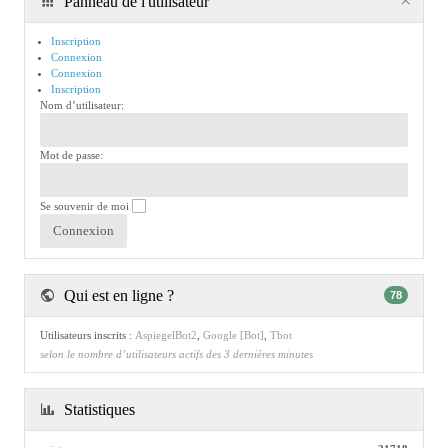
Panneau de l'utilisateur
Inscription
Connexion
Connexion
Inscription
Nom d’utilisateur:
Mot de passe:
Se souvenir de moi
Qui est en ligne ?
78
Utilisateurs inscrits :
AspiegelBot2
,
Google [Bot]
,
Tbot
selon le nombre d’utilisateurs actifs des 3 dernières minutes
Statistiques