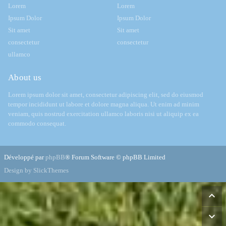
Lorem
Lorem
Ipsum Dolor
Ipsum Dolor
Sit amet
Sit amet
consectetur
consectetur
ullamco
About us
Lorem ipsum dolor sit amet, consectetur adipiscing elit, sed do eiusmod
tempor incididunt ut labore et dolore magna aliqua. Ut enim ad minim
veniam, quis nostrud exercitation ullamco laboris nisi ut aliquip ex ea
commodo consequat.
Développé par
phpBB
® Forum Software © phpBB Limited
Design by SlickThemes