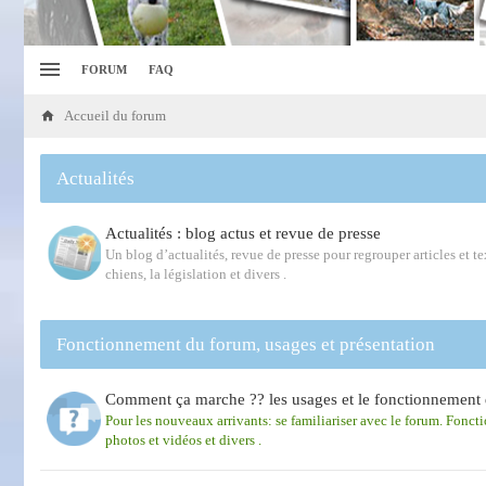
FORUM
FAQ
Accueil du forum
Actualités
Actualités : blog actus et revue de presse
Un blog d’actualités, revue de presse pour regrouper articles et tex
chiens, la législation et divers .
Fonctionnement du forum, usages et présentation
Comment ça marche ?? les usages et le fonctionnement 
Pour les nouveaux arrivants: se familiariser avec le forum. Fonct
photos et vidéos et divers .