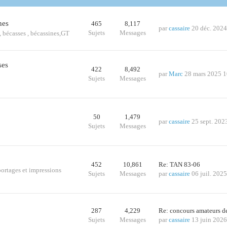
nes
465
8,117
par
cassaire
20 déc. 2024
Sujets
Messages
s., bécasses , bécassines,GT
ses
422
8,492
par
Marc
28 mars 2025 1
Sujets
Messages
50
1,479
par
cassaire
25 sept. 202
Sujets
Messages
452
10,861
Re: TAN 83-06
portages et impressions
Sujets
Messages
par
cassaire
06 juil. 202
287
4,229
Re: concours amateurs 
Sujets
Messages
par
cassaire
13 juin 2026