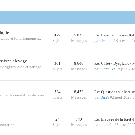
logie
479
5,023
Re: Base de données Ital
istance et fonctionnement,
Sujets
Messages
par
Qwatch
18 nov. 2025
ussions élevage
361
8,606
Re: Chiot / Dysplasie /
t origines, aide et partage
Sujets
Messages
par
Pierre-33
15 juin 20
534
8,473
Re: Questions sur le tau
ent et les modalités de mise
Sujets
Messages
par
Dan's
02 août 2026 0
24
540
Re: Élevage de la forêt 
Sujets
Messages
par
pierre2a
28 nov. 202
roduction.