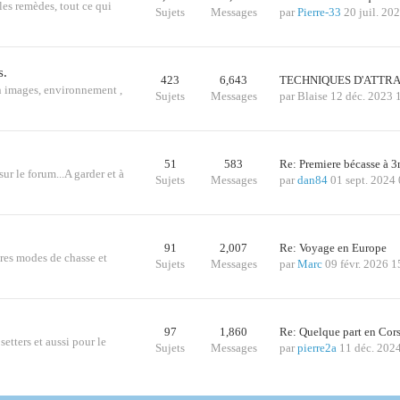
les remèdes, tout ce qui
Sujets
Messages
par
Pierre-33
20 juil. 20
s.
423
6,643
TECHNIQUES D'ATTRA
n images, environnement ,
Sujets
Messages
par
Blaise
12 déc. 2023 
51
583
Re: Premiere bécasse à
sur le forum...A garder et à
Sujets
Messages
par
dan84
01 sept. 2024
91
2,007
Re: Voyage en Europe
tres modes de chasse et
Sujets
Messages
par
Marc
09 févr. 2026 1
97
1,860
Re: Quelque part en Cor
etters et aussi pour le
Sujets
Messages
par
pierre2a
11 déc. 202