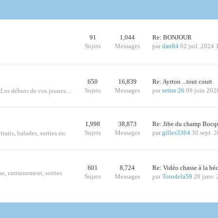
91
1,044
Re: BONJOUR
Sujets
Messages
par
dan84
02 juil. 2024 
650
16,839
Re: Ayrton ...tout court
Sujets
Messages
par
setter 26
09 juin 202
 Les débuts de vos jeunes....
1,998
38,873
Re: Jibe du champ Bocq
Sujets
Messages
par
gilles3364
30 sept. 
traits, balades, sorties etc
601
8,724
Re: Vidéo chasse à la bé
se, entrainement, sorties
Sujets
Messages
par
Totodela59
20 janv.