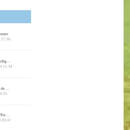
ienne
 17:36
 Pedig…
24 11:34
x de …
9:53
d’Esi…
5 20:47