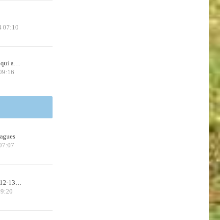
4 07:10
 qui a…
09:16
ragues
07:07
n 12-13…
09:20