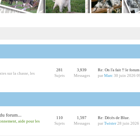
281
3,939
Re: On l'a fait !! le foru
tes sur la chasse, les
Sujets
Messages
par
Marc
30 juin 2026 0
du forum...
110
1,597
Re: Décès de Blue.
ionnement, aide pour les
Sujets
Messages
par
Twister
28 juin 2026