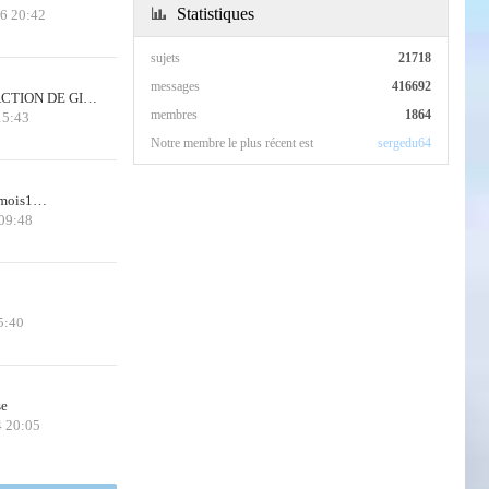
Statistiques
26 20:42
sujets
21718
messages
416692
CTION DE GI…
membres
1864
15:43
Notre membre le plus récent est
sergedu64
 3mois1…
 09:48
5:40
se
4 20:05