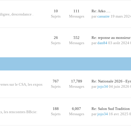
10
111
Re: Arko….
edigree, descendance .
Sujets
Messages
par
cassaire
19 mars 202
26
552
Re: reponse au monsieur
Sujets
Messages
par
dan84
03 août 2024 
767
17,789
Re: Nationale 2026 - Ey
iverses sur le CSA, les expos
Sujets
Messages
par
jojo34
04 juin 2026 
188
6,007
Re: Salon Sud Traditio
ts, les rencontres BBcie:
Sujets
Messages
par
jojo34
16 avr. 2025 