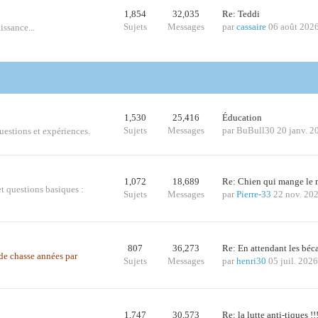
1,854
32,035
Re: Teddi
Sujets
Messages
par
cassaire
06 août 202
issance...
1,530
25,416
Éducation
Sujets
Messages
par
BuBull30
20 janv. 2
questions et expériences.
1,072
18,689
Re: Chien qui mange le
t questions basiques :
Sujets
Messages
par
Pierre-33
22 nov. 20
807
36,273
Re: En attendant les bé
s de chasse années par
Sujets
Messages
par
henri30
05 juil. 202
1,747
30,573
Re: la lutte anti-tiques !!