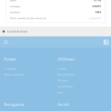
sujets
21718
messages
416693
membres
1864
Notre membre le plus récent est
sergedu64
Accueil du forum
Forum
Affiliates
L’équipe
Lorem
Nous contacter
Ipsum Dolor
Sit amet
consectetur
quis
Navigation
Social