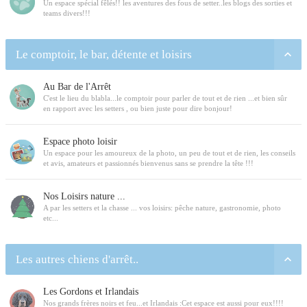
Un espace spécial fêlés!! les aventures des fous de setter..les blogs des sorties et
teams divers!!!
Le comptoir, le bar, détente et loisirs
Au Bar de l'Arrêt
C'est le lieu du blabla...le comptoir pour parler de tout et de rien ...et bien sûr
en rapport avec les setters , ou bien juste pour dire bonjour!
Espace photo loisir
Un espace pour les amoureux de la photo, un peu de tout et de rien, les conseils
et avis, amateurs et passionnés bienvenus sans se prendre la tête !!!
Nos Loisirs nature ...
A par les setters et la chasse ... vos loisirs: pêche nature, gastronomie, photo
etc...
Les autres chiens d'arrêt..
Les Gordons et Irlandais
Nos grands frères noirs et feu...et Irlandais :Cet espace est aussi pour eux!!!!