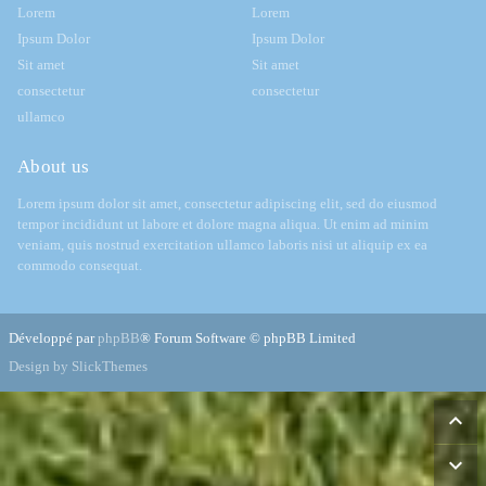
Lorem
Lorem
Ipsum Dolor
Ipsum Dolor
Sit amet
Sit amet
consectetur
consectetur
ullamco
About us
Lorem ipsum dolor sit amet, consectetur adipiscing elit, sed do eiusmod
tempor incididunt ut labore et dolore magna aliqua. Ut enim ad minim
veniam, quis nostrud exercitation ullamco laboris nisi ut aliquip ex ea
commodo consequat.
Développé par
phpBB
® Forum Software © phpBB Limited
Design by SlickThemes