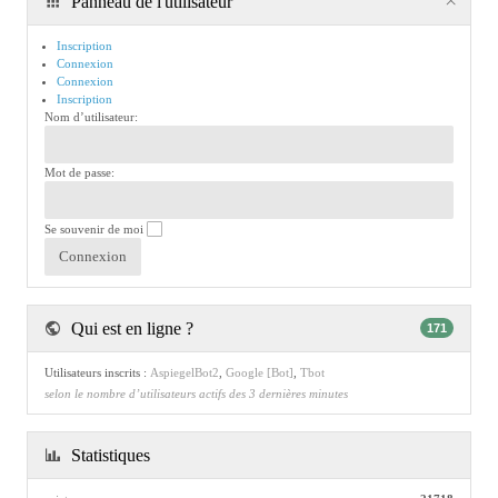
Panneau de l'utilisateur
Inscription
Connexion
Connexion
Inscription
Nom d’utilisateur:
Mot de passe:
Se souvenir de moi
Qui est en ligne ?
171
Utilisateurs inscrits :
AspiegelBot2
,
Google [Bot]
,
Tbot
selon le nombre d’utilisateurs actifs des 3 dernières minutes
Statistiques