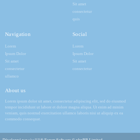
Sit amet
consectetur
quis
Navigation
Social
Lorem
Lorem
Ipsum Dolor
Ipsum Dolor
Sit amet
Sit amet
consectetur
consectetur
ullamco
About us
Lorem ipsum dolor sit amet, consectetur adipiscing elit, sed do eiusmod
tempor incididunt ut labore et dolore magna aliqua. Ut enim ad minim
veniam, quis nostrud exercitation ullamco laboris nisi ut aliquip ex ea
commodo consequat.
Développé par
phpBB
® Forum Software © phpBB Limited