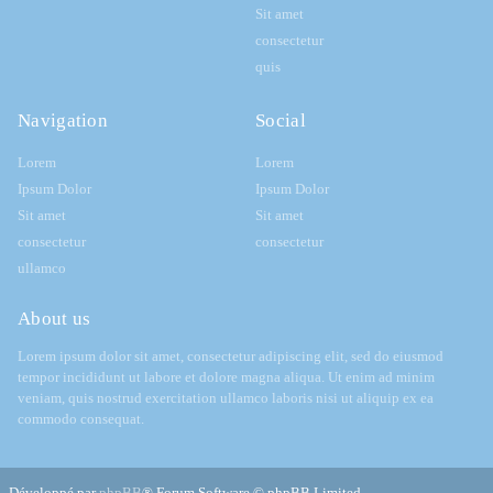
Sit amet
consectetur
quis
Navigation
Social
Lorem
Lorem
Ipsum Dolor
Ipsum Dolor
Sit amet
Sit amet
consectetur
consectetur
ullamco
About us
Lorem ipsum dolor sit amet, consectetur adipiscing elit, sed do eiusmod
tempor incididunt ut labore et dolore magna aliqua. Ut enim ad minim
veniam, quis nostrud exercitation ullamco laboris nisi ut aliquip ex ea
commodo consequat.
Développé par
phpBB
® Forum Software © phpBB Limited