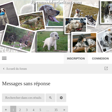
Forums.bluebelton.com
INSCRIPTION
CONNEXION
Accueil du forum
Messages sans réponse
1
2
3
4
5
…
35