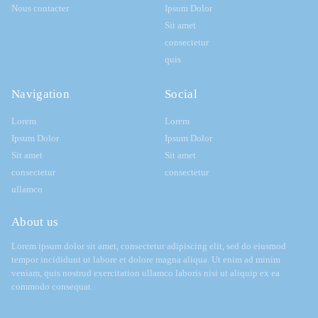
Nous contacter
Ipsum Dolor
Sit amet
consectetur
quis
Navigation
Social
Lorem
Lorem
Ipsum Dolor
Ipsum Dolor
Sit amet
Sit amet
consectetur
consectetur
ullamco
About us
Lorem ipsum dolor sit amet, consectetur adipiscing elit, sed do eiusmod
tempor incididunt ut labore et dolore magna aliqua. Ut enim ad minim
veniam, quis nostrud exercitation ullamco laboris nisi ut aliquip ex ea
commodo consequat.