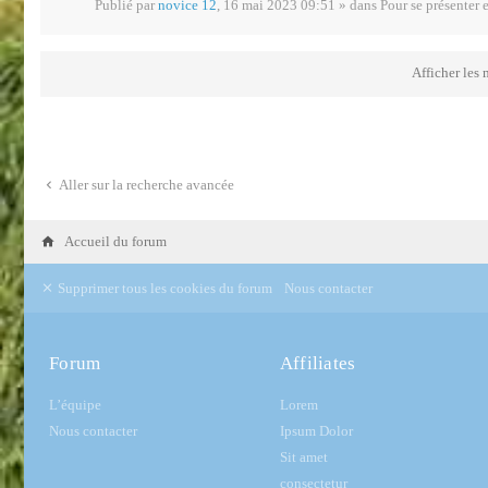
Publié par
novice 12
,
16 mai 2023 09:51
» dans
Pour se présenter 
Afficher les
Aller sur la recherche avancée
Accueil du forum
Supprimer tous les cookies du forum
Nous contacter
Forum
Affiliates
L’équipe
Lorem
Nous contacter
Ipsum Dolor
Sit amet
consectetur