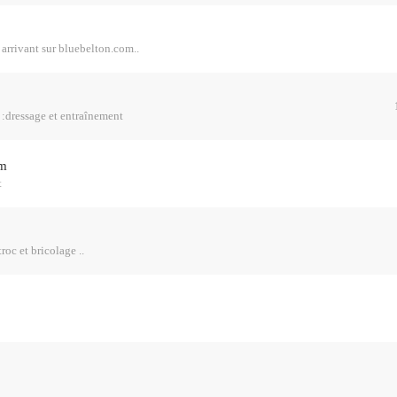
 arrivant sur bluebelton.com..
 :dressage et entraînement
om
t
roc et bricolage ..