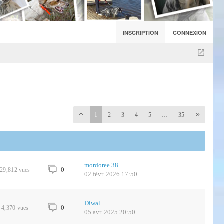
INSCRIPTION
CONNEXION
1
2
3
4
5
…
35
mordoree 38
0
29,812
vues
02 févr. 2026 17:50
Diwal
0
4,370
vues
05 avr. 2025 20:50