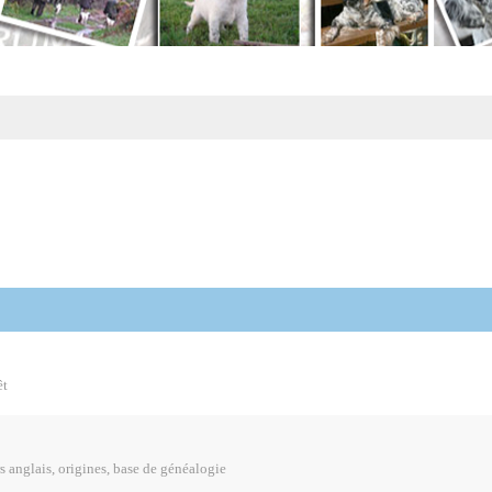
êt
s anglais, origines, base de généalogie