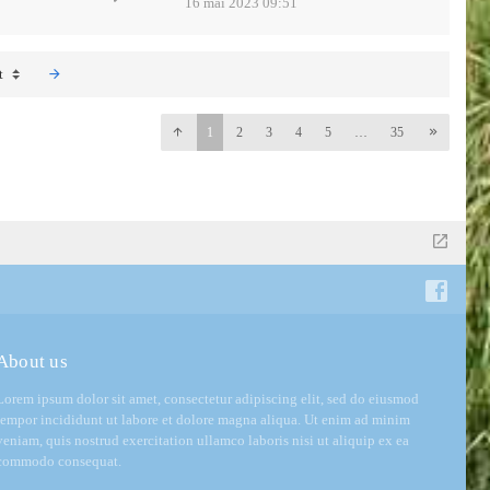
16 mai 2023 09:51
t
1
2
3
4
5
…
35
About us
Lorem ipsum dolor sit amet, consectetur adipiscing elit, sed do eiusmod
tempor incididunt ut labore et dolore magna aliqua. Ut enim ad minim
veniam, quis nostrud exercitation ullamco laboris nisi ut aliquip ex ea
commodo consequat.