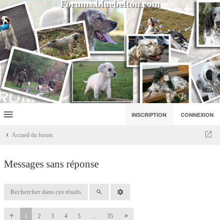
Forums.bluebelton.com
INSCRIPTION
CONNEXION
Accueil du forum
Messages sans réponse
1
2
3
4
5
…
35