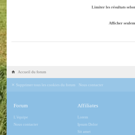
Limiter les résultats selo
Afficher seulem
Accueil du forum
Supprimer tous les cookies du forum
Nous contacter
Forum
Affiliates
L’équipe
Lorem
Nous contacter
Ipsum Dolor
Sit amet