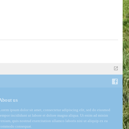
About us
Lorem ipsum dolor sit amet, consectetur adipiscing elit, sed do eiusmod
tempor incididunt ut labore et dolore magna aliqua. Ut enim ad minim
veniam, quis nostrud exercitation ullamco laboris nisi ut aliquip ex ea
commodo consequat.