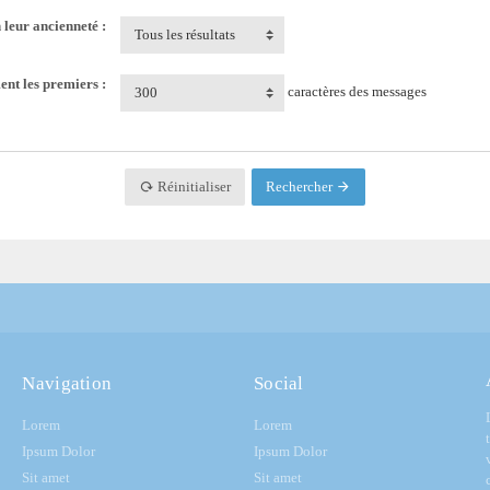
n leur ancienneté :
Tous les résultats
ent les premiers :
caractères des messages
300
Réinitialiser
Rechercher
Navigation
Social
Lorem
Lorem
Ipsum Dolor
Ipsum Dolor
Sit amet
Sit amet