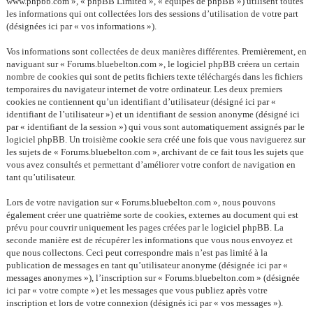
www.phpbb.com », « phpBB Limited », « équipes de phpBB ») utilisent toutes
les informations qui ont collectées lors des sessions d’utilisation de votre part
(désignées ici par « vos informations »).
Vos informations sont collectées de deux manières différentes. Premièrement, en
naviguant sur « Forums.bluebelton.com », le logiciel phpBB créera un certain
nombre de cookies qui sont de petits fichiers texte téléchargés dans les fichiers
temporaires du navigateur internet de votre ordinateur. Les deux premiers
cookies ne contiennent qu’un identifiant d’utilisateur (désigné ici par «
identifiant de l’utilisateur ») et un identifiant de session anonyme (désigné ici
par « identifiant de la session ») qui vous sont automatiquement assignés par le
logiciel phpBB. Un troisième cookie sera créé une fois que vous naviguerez sur
les sujets de « Forums.bluebelton.com », archivant de ce fait tous les sujets que
vous avez consultés et permettant d’améliorer votre confort de navigation en
tant qu’utilisateur.
Lors de votre navigation sur « Forums.bluebelton.com », nous pouvons
également créer une quatrième sorte de cookies, externes au document qui est
prévu pour couvrir uniquement les pages créées par le logiciel phpBB. La
seconde manière est de récupérer les informations que vous nous envoyez et
que nous collectons. Ceci peut correspondre mais n’est pas limité à la
publication de messages en tant qu’utilisateur anonyme (désignée ici par «
messages anonymes »), l’inscription sur « Forums.bluebelton.com » (désignée
ici par « votre compte ») et les messages que vous publiez après votre
inscription et lors de votre connexion (désignés ici par « vos messages »).