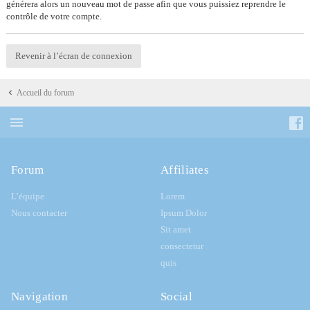
générera alors un nouveau mot de passe afin que vous puissiez reprendre le
contrôle de votre compte.
Revenir à l’écran de connexion
Accueil du forum
Forum
Affiliates
L’équipe
Lorem
Nous contacter
Ipsum Dolor
Sit amet
consectetur
quis
Navigation
Social