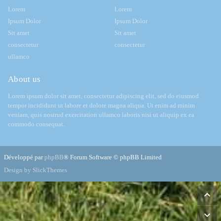
Lorem
Lorem
Ipsum Dolor
Ipsum Dolor
Sit amet
Sit amet
consectetur
consectetur
ullamco
About us
Lorem ipsum dolor sit amet, consectetur adipiscing elit, sed do eiusmod
tempor incididunt ut labore et dolore magna aliqua. Ut enim ad minim
veniam, quis nostrud exercitation ullamco laboris nisi ut aliquip ex ea
commodo consequat.
Développé par
phpBB
® Forum Software © phpBB Limited
Design by SlickThemes