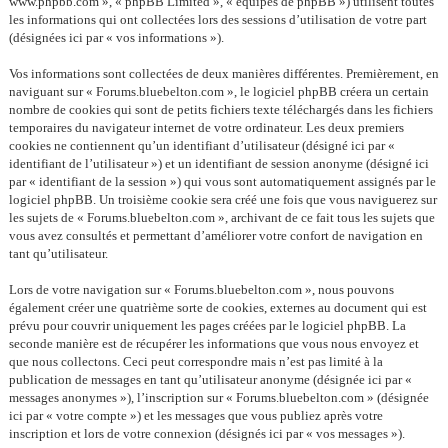
www.phpbb.com », « phpBB Limited », « équipes de phpBB ») utilisent toutes
les informations qui ont collectées lors des sessions d’utilisation de votre part
(désignées ici par « vos informations »).
Vos informations sont collectées de deux manières différentes. Premièrement, en
naviguant sur « Forums.bluebelton.com », le logiciel phpBB créera un certain
nombre de cookies qui sont de petits fichiers texte téléchargés dans les fichiers
temporaires du navigateur internet de votre ordinateur. Les deux premiers
cookies ne contiennent qu’un identifiant d’utilisateur (désigné ici par «
identifiant de l’utilisateur ») et un identifiant de session anonyme (désigné ici
par « identifiant de la session ») qui vous sont automatiquement assignés par le
logiciel phpBB. Un troisième cookie sera créé une fois que vous naviguerez sur
les sujets de « Forums.bluebelton.com », archivant de ce fait tous les sujets que
vous avez consultés et permettant d’améliorer votre confort de navigation en
tant qu’utilisateur.
Lors de votre navigation sur « Forums.bluebelton.com », nous pouvons
également créer une quatrième sorte de cookies, externes au document qui est
prévu pour couvrir uniquement les pages créées par le logiciel phpBB. La
seconde manière est de récupérer les informations que vous nous envoyez et
que nous collectons. Ceci peut correspondre mais n’est pas limité à la
publication de messages en tant qu’utilisateur anonyme (désignée ici par «
messages anonymes »), l’inscription sur « Forums.bluebelton.com » (désignée
ici par « votre compte ») et les messages que vous publiez après votre
inscription et lors de votre connexion (désignés ici par « vos messages »).