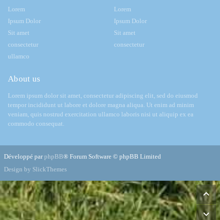
Lorem
Lorem
Ipsum Dolor
Ipsum Dolor
Sit amet
Sit amet
consectetur
consectetur
ullamco
About us
Lorem ipsum dolor sit amet, consectetur adipiscing elit, sed do eiusmod
tempor incididunt ut labore et dolore magna aliqua. Ut enim ad minim
veniam, quis nostrud exercitation ullamco laboris nisi ut aliquip ex ea
commodo consequat.
Développé par
phpBB
® Forum Software © phpBB Limited
Design by SlickThemes