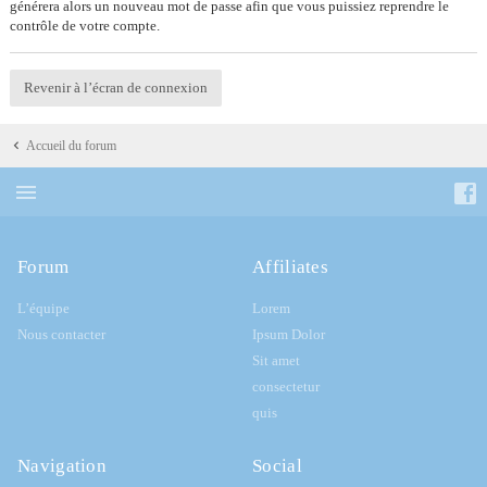
générera alors un nouveau mot de passe afin que vous puissiez reprendre le
contrôle de votre compte.
Revenir à l’écran de connexion
Accueil du forum
Forum
Affiliates
L’équipe
Lorem
Nous contacter
Ipsum Dolor
Sit amet
consectetur
quis
Navigation
Social