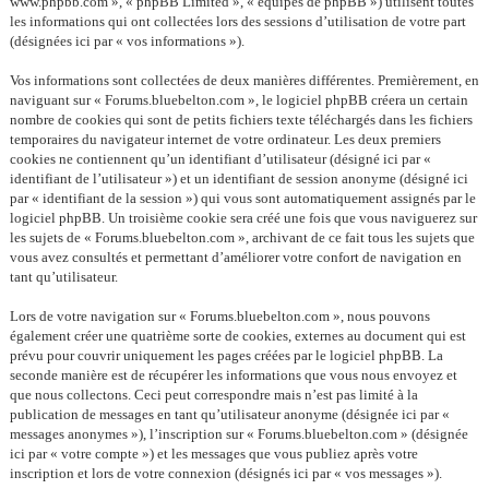
www.phpbb.com », « phpBB Limited », « équipes de phpBB ») utilisent toutes
les informations qui ont collectées lors des sessions d’utilisation de votre part
(désignées ici par « vos informations »).
Vos informations sont collectées de deux manières différentes. Premièrement, en
naviguant sur « Forums.bluebelton.com », le logiciel phpBB créera un certain
nombre de cookies qui sont de petits fichiers texte téléchargés dans les fichiers
temporaires du navigateur internet de votre ordinateur. Les deux premiers
cookies ne contiennent qu’un identifiant d’utilisateur (désigné ici par «
identifiant de l’utilisateur ») et un identifiant de session anonyme (désigné ici
par « identifiant de la session ») qui vous sont automatiquement assignés par le
logiciel phpBB. Un troisième cookie sera créé une fois que vous naviguerez sur
les sujets de « Forums.bluebelton.com », archivant de ce fait tous les sujets que
vous avez consultés et permettant d’améliorer votre confort de navigation en
tant qu’utilisateur.
Lors de votre navigation sur « Forums.bluebelton.com », nous pouvons
également créer une quatrième sorte de cookies, externes au document qui est
prévu pour couvrir uniquement les pages créées par le logiciel phpBB. La
seconde manière est de récupérer les informations que vous nous envoyez et
que nous collectons. Ceci peut correspondre mais n’est pas limité à la
publication de messages en tant qu’utilisateur anonyme (désignée ici par «
messages anonymes »), l’inscription sur « Forums.bluebelton.com » (désignée
ici par « votre compte ») et les messages que vous publiez après votre
inscription et lors de votre connexion (désignés ici par « vos messages »).