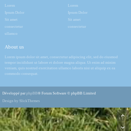
Lorem
Lorem
Ipsum Dolor
Ipsum Dolor
Sit amet
Sit amet
consectetur
consectetur
ullamco
About us
Lorem ipsum dolor sit amet, consectetur adipiscing elit, sed do eiusmod
tempor incididunt ut labore et dolore magna aliqua. Ut enim ad minim
veniam, quis nostrud exercitation ullamco laboris nisi ut aliquip ex ea
commodo consequat.
Développé par
phpBB
® Forum Software © phpBB Limited
Design by SlickThemes