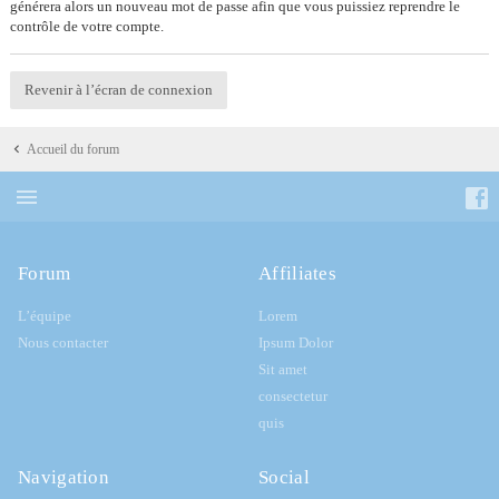
générera alors un nouveau mot de passe afin que vous puissiez reprendre le
contrôle de votre compte.
Revenir à l’écran de connexion
Accueil du forum
Forum
Affiliates
L’équipe
Lorem
Nous contacter
Ipsum Dolor
Sit amet
consectetur
quis
Navigation
Social