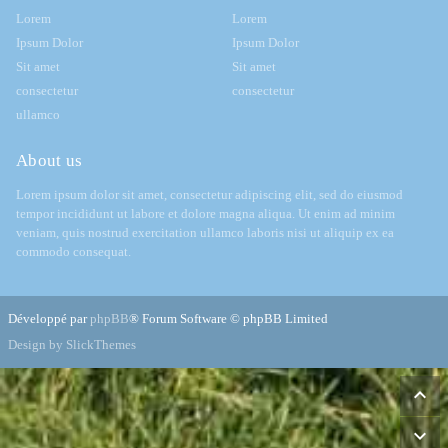
Lorem
Lorem
Ipsum Dolor
Ipsum Dolor
Sit amet
Sit amet
consectetur
consectetur
ullamco
About us
Lorem ipsum dolor sit amet, consectetur adipiscing elit, sed do eiusmod
tempor incididunt ut labore et dolore magna aliqua. Ut enim ad minim
veniam, quis nostrud exercitation ullamco laboris nisi ut aliquip ex ea
commodo consequat.
Développé par
phpBB
® Forum Software © phpBB Limited
Design by SlickThemes