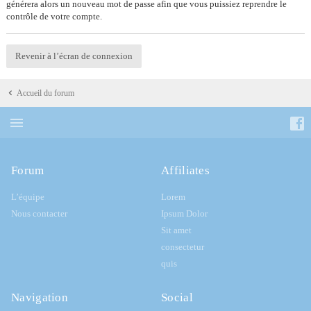
générera alors un nouveau mot de passe afin que vous puissiez reprendre le
contrôle de votre compte.
Revenir à l’écran de connexion
Accueil du forum
Forum
Affiliates
L’équipe
Lorem
Nous contacter
Ipsum Dolor
Sit amet
consectetur
quis
Navigation
Social