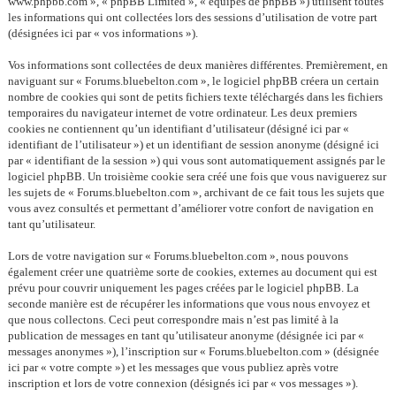
www.phpbb.com », « phpBB Limited », « équipes de phpBB ») utilisent toutes
les informations qui ont collectées lors des sessions d’utilisation de votre part
(désignées ici par « vos informations »).
Vos informations sont collectées de deux manières différentes. Premièrement, en
naviguant sur « Forums.bluebelton.com », le logiciel phpBB créera un certain
nombre de cookies qui sont de petits fichiers texte téléchargés dans les fichiers
temporaires du navigateur internet de votre ordinateur. Les deux premiers
cookies ne contiennent qu’un identifiant d’utilisateur (désigné ici par «
identifiant de l’utilisateur ») et un identifiant de session anonyme (désigné ici
par « identifiant de la session ») qui vous sont automatiquement assignés par le
logiciel phpBB. Un troisième cookie sera créé une fois que vous naviguerez sur
les sujets de « Forums.bluebelton.com », archivant de ce fait tous les sujets que
vous avez consultés et permettant d’améliorer votre confort de navigation en
tant qu’utilisateur.
Lors de votre navigation sur « Forums.bluebelton.com », nous pouvons
également créer une quatrième sorte de cookies, externes au document qui est
prévu pour couvrir uniquement les pages créées par le logiciel phpBB. La
seconde manière est de récupérer les informations que vous nous envoyez et
que nous collectons. Ceci peut correspondre mais n’est pas limité à la
publication de messages en tant qu’utilisateur anonyme (désignée ici par «
messages anonymes »), l’inscription sur « Forums.bluebelton.com » (désignée
ici par « votre compte ») et les messages que vous publiez après votre
inscription et lors de votre connexion (désignés ici par « vos messages »).