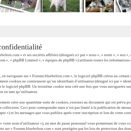
onfidentialité
belton.com » et ses sociétés affiliées (désignés ici par « nous », « notre », « nos
com », « phpBB Limited », « équipes de phpBB ») utilisent toutes les informations qu
, en naviguant sur « Forums.bluebelton.com », le logiciel phpBB créera un certain n
iers cookies ne contiennent qu’un identifiant d’utilisateur (désigné ici par « identi
r le logiciel phpBB. Un troisième cookie sera créé une fois que vous naviguerez sur 
n en tant qu’utilisateur.
ement créer une quatrième sorte de cookies, externes au document qui est prévu po
 collectons. Ceci peut correspondre mais n’est pas limité à la publication de mes
pte ») et les messages que vous publiez après votre inscription et lors de votre con
 votre nom d’utilisateur »), un mot de passe personnel vous permettant de vous con
pte sur « Forums.bluebelton.com » sont protégées par les lois de protection des don