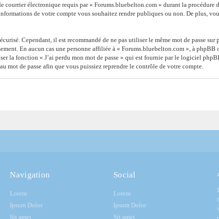
de courrier électronique requis par « Forums.bluebelton.com » durant la procédure d’i
informations de votre compte vous souhaitez rendre publiques ou non. De plus, vous
 sécurisé. Cependant, il est recommandé de ne pas utiliser le même mot de passe sur p
sement. En aucun cas une personne affiliée à « Forums.bluebelton.com », à phpBB o
ser la fonction « J’ai perdu mon mot de passe » qui est fournie par le logiciel php
au mot de passe afin que vous puissiez reprendre le contrôle de votre compte.
Navigation
Social
Lorem
Lorem
Ipsum Dolor
Ipsum Dolor
Sit amet
Sit amet