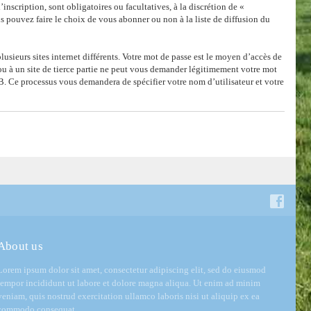
nscription, sont obligatoires ou facultatives, à la discrétion de «
 pouvez faire le choix de vous abonner ou non à la liste de diffusion du
lusieurs sites internet différents. Votre mot de passe est le moyen d’accès de
u à un site de tierce partie ne peut vous demander légitimement votre mot
BB. Ce processus vous demandera de spécifier votre nom d’utilisateur et votre
About us
Lorem ipsum dolor sit amet, consectetur adipiscing elit, sed do eiusmod
tempor incididunt ut labore et dolore magna aliqua. Ut enim ad minim
veniam, quis nostrud exercitation ullamco laboris nisi ut aliquip ex ea
commodo consequat.