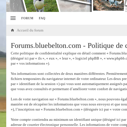
FORUM
FAQ
Accueil du forum
Forums.bluebelton.com - Politique de c
Cette politique de confidentialité explique en détail comment « Forums.blue
(désigné ici par « ils », « eux », « leur », « logiciel phpBB », « www.phpbb.
par « vos informations »).
Vos informations sont collectées de deux manières différentes. Premièrement
fichiers temporaires du navigateur internet de votre ordinateur. Les deux prem
par « identifiant de la session ») qui vous sont automatiquement assignés pa
que vous avez consultés et permettant d’améliorer votre confort de navigatio
Lors de votre navigation sur « Forums.bluebelton.com », nous pouvons égal
manière est de récupérer les informations que vous nous envoyez et que nous
»), l’inscription sur « Forums.bluebelton.com » (désignée ici par « votre com
Votre compte contiendra au minimum un identifiant unique (désigné ici par «
adresse de courrier électronique personnelle. Les informations de votre com