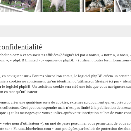
onfidentialité
belton.com » et ses sociétés affiliées (désignés ici par « nous », « notre », « nos
com », « phpBB Limited », « équipes de phpBB ») utilisent toutes les informations qu
, en naviguant sur « Forums.bluebelton.com », le logiciel phpBB créera un certain n
iers cookies ne contiennent qu’un identifiant d’utilisateur (désigné ici par « identi
r le logiciel phpBB. Un troisième cookie sera créé une fois que vous naviguerez sur 
n en tant qu’utilisateur.
ement créer une quatrième sorte de cookies, externes au document qui est prévu po
 collectons. Ceci peut correspondre mais n’est pas limité à la publication de mes
pte ») et les messages que vous publiez après votre inscription et lors de votre con
 votre nom d’utilisateur »), un mot de passe personnel vous permettant de vous con
pte sur « Forums.bluebelton.com » sont protégées par les lois de protection des don