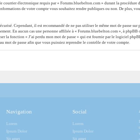
de courrier électronique requis par « Forums.bluebelton.com » durant la procédure d’i
informations de votre compte vous souhaitez rendre publiques ou non. De plus, vous
 sécurisé. Cependant, il est recommandé de ne pas utiliser le même mot de passe sur p
sement. En aucun cas une personne affiliée à « Forums.bluebelton.com », à phpBB o
ser la fonction « J’ai perdu mon mot de passe » qui est fournie par le logiciel php
au mot de passe afin que vous puissiez reprendre le contrôle de votre compte.
Navigation
Social
Lorem
Lorem
Ipsum Dolor
Ipsum Dolor
Sit amet
Sit amet