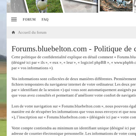
FORUM
FAQ
Accueil du forum
Forums.bluebelton.com - Politique de c
Cette politique de confidentialité explique en détail comment « Forums.blue
(désigné ici par « ils », « eux », « leur », « logiciel phpBB », « www.phpbb.
par « vos informations »).
Vos informations sont collectées de deux manières différentes. Premièrement
fichiers temporaires du navigateur internet de votre ordinateur. Les deux prem
par « identifiant de la session ») qui vous sont automatiquement assignés pa
que vous avez consultés et permettant d’améliorer votre confort de navigatio
Lors de votre navigation sur « Forums.bluebelton.com », nous pouvons égal
manière est de récupérer les informations que vous nous envoyez et que nous
»), l’inscription sur « Forums.bluebelton.com » (désignée ici par « votre com
Votre compte contiendra au minimum un identifiant unique (désigné ici par «
adresse de courrier électronique personnelle. Les informations de votre com