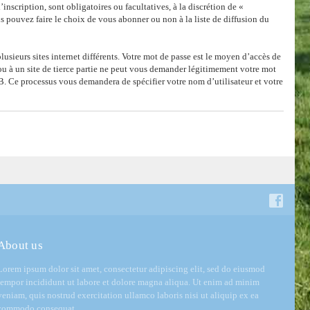
nscription, sont obligatoires ou facultatives, à la discrétion de «
 pouvez faire le choix de vous abonner ou non à la liste de diffusion du
lusieurs sites internet différents. Votre mot de passe est le moyen d’accès de
u à un site de tierce partie ne peut vous demander légitimement votre mot
BB. Ce processus vous demandera de spécifier votre nom d’utilisateur et votre
About us
Lorem ipsum dolor sit amet, consectetur adipiscing elit, sed do eiusmod
tempor incididunt ut labore et dolore magna aliqua. Ut enim ad minim
veniam, quis nostrud exercitation ullamco laboris nisi ut aliquip ex ea
commodo consequat.