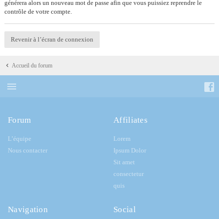
générera alors un nouveau mot de passe afin que vous puissiez reprendre le
contrôle de votre compte.
Revenir à l’écran de connexion
Accueil du forum
Forum
Affiliates
L’équipe
Lorem
Nous contacter
Ipsum Dolor
Sit amet
consectetur
quis
Navigation
Social