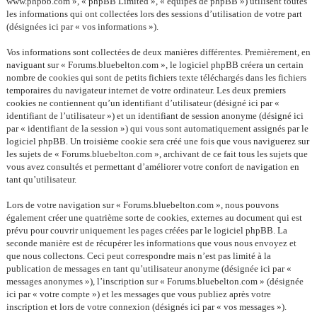
www.phpbb.com », « phpBB Limited », « équipes de phpBB ») utilisent toutes
les informations qui ont collectées lors des sessions d’utilisation de votre part
(désignées ici par « vos informations »).
Vos informations sont collectées de deux manières différentes. Premièrement, en
naviguant sur « Forums.bluebelton.com », le logiciel phpBB créera un certain
nombre de cookies qui sont de petits fichiers texte téléchargés dans les fichiers
temporaires du navigateur internet de votre ordinateur. Les deux premiers
cookies ne contiennent qu’un identifiant d’utilisateur (désigné ici par «
identifiant de l’utilisateur ») et un identifiant de session anonyme (désigné ici
par « identifiant de la session ») qui vous sont automatiquement assignés par le
logiciel phpBB. Un troisième cookie sera créé une fois que vous naviguerez sur
les sujets de « Forums.bluebelton.com », archivant de ce fait tous les sujets que
vous avez consultés et permettant d’améliorer votre confort de navigation en
tant qu’utilisateur.
Lors de votre navigation sur « Forums.bluebelton.com », nous pouvons
également créer une quatrième sorte de cookies, externes au document qui est
prévu pour couvrir uniquement les pages créées par le logiciel phpBB. La
seconde manière est de récupérer les informations que vous nous envoyez et
que nous collectons. Ceci peut correspondre mais n’est pas limité à la
publication de messages en tant qu’utilisateur anonyme (désignée ici par «
messages anonymes »), l’inscription sur « Forums.bluebelton.com » (désignée
ici par « votre compte ») et les messages que vous publiez après votre
inscription et lors de votre connexion (désignés ici par « vos messages »).