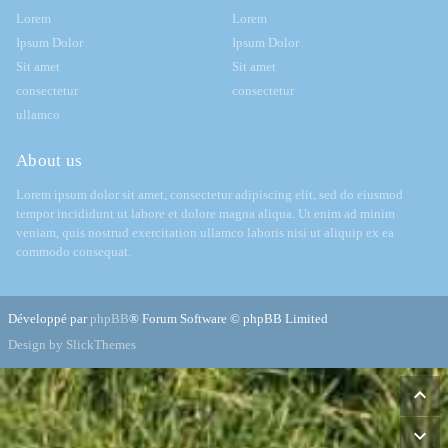
Lorem
Lorem
Ipsum Dolor
Ipsum Dolor
Sit amet
Sit amet
consectetur
consectetur
ullamco
About us
Lorem ipsum dolor sit amet, consectetur adipiscing elit, sed do eiusmod
tempor incididunt ut labore et dolore magna aliqua. Ut enim ad minim
veniam, quis nostrud exercitation ullamco laboris nisi ut aliquip ex ea
commodo consequat.
Développé par
phpBB
® Forum Software © phpBB Limited
Design by SlickThemes