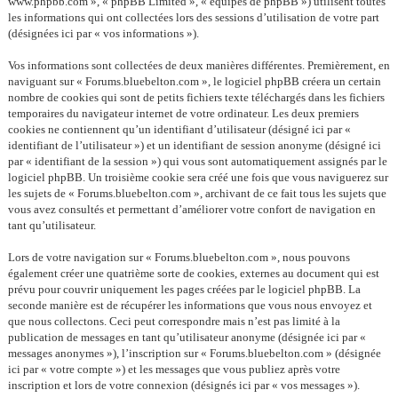
www.phpbb.com », « phpBB Limited », « équipes de phpBB ») utilisent toutes
les informations qui ont collectées lors des sessions d’utilisation de votre part
(désignées ici par « vos informations »).
Vos informations sont collectées de deux manières différentes. Premièrement, en
naviguant sur « Forums.bluebelton.com », le logiciel phpBB créera un certain
nombre de cookies qui sont de petits fichiers texte téléchargés dans les fichiers
temporaires du navigateur internet de votre ordinateur. Les deux premiers
cookies ne contiennent qu’un identifiant d’utilisateur (désigné ici par «
identifiant de l’utilisateur ») et un identifiant de session anonyme (désigné ici
par « identifiant de la session ») qui vous sont automatiquement assignés par le
logiciel phpBB. Un troisième cookie sera créé une fois que vous naviguerez sur
les sujets de « Forums.bluebelton.com », archivant de ce fait tous les sujets que
vous avez consultés et permettant d’améliorer votre confort de navigation en
tant qu’utilisateur.
Lors de votre navigation sur « Forums.bluebelton.com », nous pouvons
également créer une quatrième sorte de cookies, externes au document qui est
prévu pour couvrir uniquement les pages créées par le logiciel phpBB. La
seconde manière est de récupérer les informations que vous nous envoyez et
que nous collectons. Ceci peut correspondre mais n’est pas limité à la
publication de messages en tant qu’utilisateur anonyme (désignée ici par «
messages anonymes »), l’inscription sur « Forums.bluebelton.com » (désignée
ici par « votre compte ») et les messages que vous publiez après votre
inscription et lors de votre connexion (désignés ici par « vos messages »).