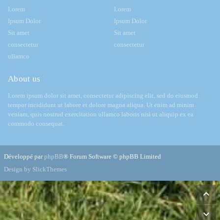
Lorem
Lorem
Ipsum Dolor
Ipsum Dolor
Sit amet
Sit amet
consectetur
consectetur
ullamco
About us
Lorem ipsum dolor sit amet, consectetur adipiscing elit, sed do eiusmod
tempor incididunt ut labore et dolore magna aliqua. Ut enim ad minim
veniam, quis nostrud exercitation ullamco laboris nisi ut aliquip ex ea
commodo consequat.
Développé par
phpBB
® Forum Software © phpBB Limited
Design by SlickThemes