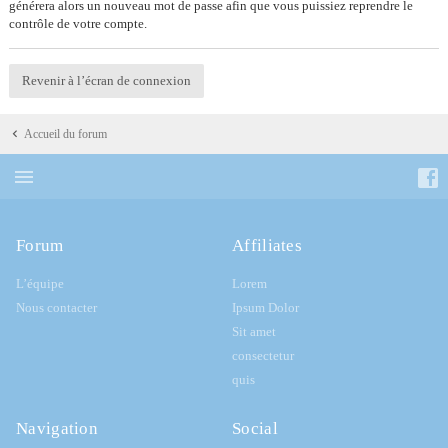
générera alors un nouveau mot de passe afin que vous puissiez reprendre le
contrôle de votre compte.
Revenir à l’écran de connexion
Accueil du forum
Forum
Affiliates
L’équipe
Lorem
Nous contacter
Ipsum Dolor
Sit amet
consectetur
quis
Navigation
Social