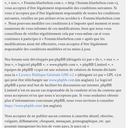
», « nos », « Forums.bluebelton.com », « http://forums.bluebelton.com »),
vous acceptez d’être légalement responsable des conditions suivantes. Si
vous n’acceptez pas d’être légalement responsable de toutes les conditions
suivantes, veuillez ne pas utiliser et/ou accéder à « Forums.bluebelton.com
». Nous pouvons modifier ces conditions à n’importe quel moment et nous
essaierons de vous informer de ces modifications, bien que nous vous
conseillons de vérifier régulièrement cela par vous-même car si vous
continuez à participer à « Forums.bluebelton.com » après que les
modifications aient été effectuées, vous acceptez d’être légalement
responsable des conditions modifiées et/ou mises à jour.
Nos forums sont développés par phpBB (désignés ici par « ils », « eux », «
leur », « logiciel phpBB », « www.phpbb.com », « phpBB Limited », «
équipes de phpBB ») qui est une solution de création de forums déclarée
sous la «
Licence Publique Générale GNU v2
» (désignée ici par « GPL ») et
qui peut être téléchargée sur
www.phpbb.com
(en anglais). Le logiciel
phpBB a pour seul but de faciliter les discussions sur internet, phpBB
Limited n’est en aucun cas responsable de la conduite et/ou du contenu que
nous acceptons et/ou que nous n’acceptons pas. Si vous souhaitez obtenir
plus d’informations concernant phpBB, nous vous invitons à consulter
https://www.phpbb.com/
(en anglais).
Vous acceptez de ne publier aucun contenu à caractère abusif, obscène,
vulgaire, diffamatoire, choquant, menaçant, pornographique, etc. qui
pourrait transgresser les lois de votre pays, le pays où «