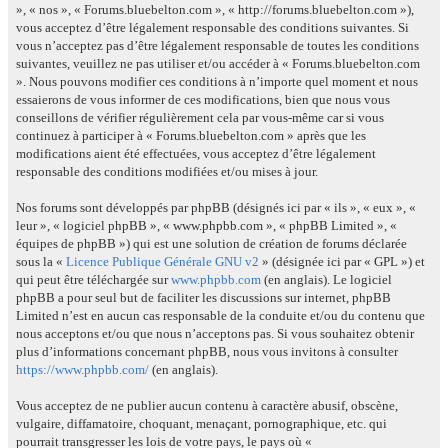
», « nos », « Forums.bluebelton.com », « http://forums.bluebelton.com »),
vous acceptez d’être légalement responsable des conditions suivantes. Si
vous n’acceptez pas d’être légalement responsable de toutes les conditions
suivantes, veuillez ne pas utiliser et/ou accéder à « Forums.bluebelton.com
». Nous pouvons modifier ces conditions à n’importe quel moment et nous
essaierons de vous informer de ces modifications, bien que nous vous
conseillons de vérifier régulièrement cela par vous-même car si vous
continuez à participer à « Forums.bluebelton.com » après que les
modifications aient été effectuées, vous acceptez d’être légalement
responsable des conditions modifiées et/ou mises à jour.
Nos forums sont développés par phpBB (désignés ici par « ils », « eux », «
leur », « logiciel phpBB », « www.phpbb.com », « phpBB Limited », «
équipes de phpBB ») qui est une solution de création de forums déclarée
sous la «
Licence Publique Générale GNU v2
» (désignée ici par « GPL ») et
qui peut être téléchargée sur
www.phpbb.com
(en anglais). Le logiciel
phpBB a pour seul but de faciliter les discussions sur internet, phpBB
Limited n’est en aucun cas responsable de la conduite et/ou du contenu que
nous acceptons et/ou que nous n’acceptons pas. Si vous souhaitez obtenir
plus d’informations concernant phpBB, nous vous invitons à consulter
https://www.phpbb.com/
(en anglais).
Vous acceptez de ne publier aucun contenu à caractère abusif, obscène,
vulgaire, diffamatoire, choquant, menaçant, pornographique, etc. qui
pourrait transgresser les lois de votre pays, le pays où «