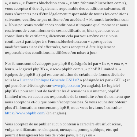
», « nos », « Forums.bluebelton.com », « http://forums.bluebelton.com »),
vous acceptez d’être légalement responsable des conditions suivantes. Si
vous n’acceptez pas d’être légalement responsable de toutes les conditions
suivantes, veuillez ne pas utiliser et/ou accéder à « Forums.bluebelton.com
». Nous pouvons modifier ces conditions à n’importe quel moment et nous
essaierons de vous informer de ces modifications, bien que nous vous
conseillons de vérifier régulièrement cela par vous-même car si vous
continuez à participer à « Forums.bluebelton.com » après que les
modifications aient été effectuées, vous acceptez d’être légalement
responsable des conditions modifiées et/ou mises à jour.
Nos forums sont développés par phpBB (désignés ici par « ils », « eux », «
leur », « logiciel phpBB », « www.phpbb.com », « phpBB Limited », «
équipes de phpBB ») qui est une solution de création de forums déclarée
sous la «
Licence Publique Générale GNU v2
» (désignée ici par « GPL ») et
qui peut être téléchargée sur
www.phpbb.com
(en anglais). Le logiciel
phpBB a pour seul but de faciliter les discussions sur internet, phpBB
Limited n’est en aucun cas responsable de la conduite et/ou du contenu que
nous acceptons et/ou que nous n’acceptons pas. Si vous souhaitez obtenir
plus d’informations concernant phpBB, nous vous invitons à consulter
https://www.phpbb.com/
(en anglais).
Vous acceptez de ne publier aucun contenu à caractère abusif, obscène,
vulgaire, diffamatoire, choquant, menaçant, pornographique, etc. qui
pourrait transgresser les lois de votre pays, le pays où «