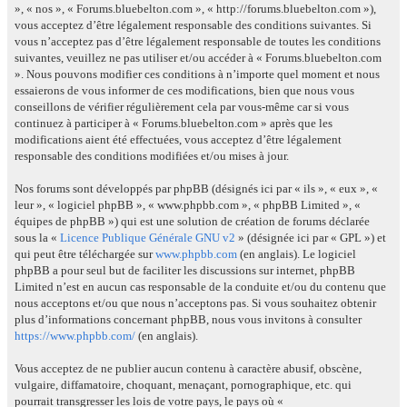
», « nos », « Forums.bluebelton.com », « http://forums.bluebelton.com »),
vous acceptez d’être légalement responsable des conditions suivantes. Si
vous n’acceptez pas d’être légalement responsable de toutes les conditions
suivantes, veuillez ne pas utiliser et/ou accéder à « Forums.bluebelton.com
». Nous pouvons modifier ces conditions à n’importe quel moment et nous
essaierons de vous informer de ces modifications, bien que nous vous
conseillons de vérifier régulièrement cela par vous-même car si vous
continuez à participer à « Forums.bluebelton.com » après que les
modifications aient été effectuées, vous acceptez d’être légalement
responsable des conditions modifiées et/ou mises à jour.
Nos forums sont développés par phpBB (désignés ici par « ils », « eux », «
leur », « logiciel phpBB », « www.phpbb.com », « phpBB Limited », «
équipes de phpBB ») qui est une solution de création de forums déclarée
sous la «
Licence Publique Générale GNU v2
» (désignée ici par « GPL ») et
qui peut être téléchargée sur
www.phpbb.com
(en anglais). Le logiciel
phpBB a pour seul but de faciliter les discussions sur internet, phpBB
Limited n’est en aucun cas responsable de la conduite et/ou du contenu que
nous acceptons et/ou que nous n’acceptons pas. Si vous souhaitez obtenir
plus d’informations concernant phpBB, nous vous invitons à consulter
https://www.phpbb.com/
(en anglais).
Vous acceptez de ne publier aucun contenu à caractère abusif, obscène,
vulgaire, diffamatoire, choquant, menaçant, pornographique, etc. qui
pourrait transgresser les lois de votre pays, le pays où «