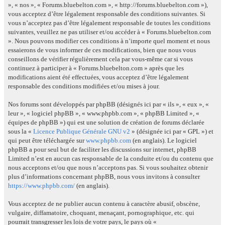
», « nos », « Forums.bluebelton.com », « http://forums.bluebelton.com »),
vous acceptez d’être légalement responsable des conditions suivantes. Si
vous n’acceptez pas d’être légalement responsable de toutes les conditions
suivantes, veuillez ne pas utiliser et/ou accéder à « Forums.bluebelton.com
». Nous pouvons modifier ces conditions à n’importe quel moment et nous
essaierons de vous informer de ces modifications, bien que nous vous
conseillons de vérifier régulièrement cela par vous-même car si vous
continuez à participer à « Forums.bluebelton.com » après que les
modifications aient été effectuées, vous acceptez d’être légalement
responsable des conditions modifiées et/ou mises à jour.
Nos forums sont développés par phpBB (désignés ici par « ils », « eux », «
leur », « logiciel phpBB », « www.phpbb.com », « phpBB Limited », «
équipes de phpBB ») qui est une solution de création de forums déclarée
sous la «
Licence Publique Générale GNU v2
» (désignée ici par « GPL ») et
qui peut être téléchargée sur
www.phpbb.com
(en anglais). Le logiciel
phpBB a pour seul but de faciliter les discussions sur internet, phpBB
Limited n’est en aucun cas responsable de la conduite et/ou du contenu que
nous acceptons et/ou que nous n’acceptons pas. Si vous souhaitez obtenir
plus d’informations concernant phpBB, nous vous invitons à consulter
https://www.phpbb.com/
(en anglais).
Vous acceptez de ne publier aucun contenu à caractère abusif, obscène,
vulgaire, diffamatoire, choquant, menaçant, pornographique, etc. qui
pourrait transgresser les lois de votre pays, le pays où «